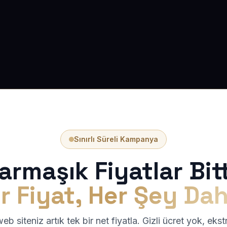
Sınırlı Süreli Kampanya
armaşık Fiyatlar Bitt
r Fiyat, Her Şey Dah
b siteniz artık tek bir net fiyatla. Gizli ücret yok, eks