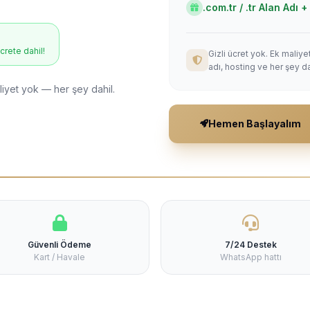
.com.tr / .tr Alan Adı
ücrete dahil!
Gizli ücret yok. Ek maliy
adı, hosting ve her şey da
liyet yok — her şey dahil.
Hemen Başlayalım
Güvenli Ödeme
7/24 Destek
Kart / Havale
WhatsApp hattı