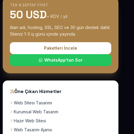
TEK & ŞEFFAF FIYAT
50 USD
+ KDV / yıl
Alan adı, hosting, SSL, SEO ve 30 gün destek dahil.
Siteniz 1-3 iş günü içinde yayında.
Paketleri İncele
WhatsApp'tan Sor
Öne Çıkan Hizmetler
Web Sitesi Tasarımı
Kurumsal Web Tasarım
Hazır Web Sitesi
Web Tasarım Ajansı