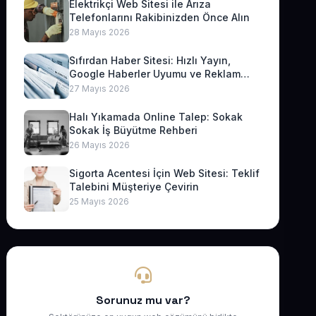
Elektrikçi Web Sitesi ile Arıza
Telefonlarını Rakibinizden Önce Alın
28 Mayıs 2026
Sıfırdan Haber Sitesi: Hızlı Yayın,
Google Haberler Uyumu ve Reklam
Geliri
27 Mayıs 2026
Halı Yıkamada Online Talep: Sokak
Sokak İş Büyütme Rehberi
26 Mayıs 2026
Sigorta Acentesi İçin Web Sitesi: Teklif
Talebini Müşteriye Çevirin
25 Mayıs 2026
Sorunuz mu var?