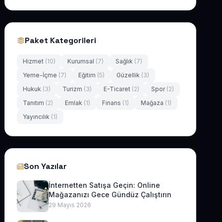
Paket Kategorileri
Hizmet
(10)
Kurumsal
(7)
Sağlık
(7)
Yeme-İçme
(7)
Eğitim
(5)
Güzellik
(3)
Hukuk
(3)
Turizm
(3)
E-Ticaret
(2)
Spor
(2)
Tanıtım
(2)
Emlak
(1)
Finans
(1)
Mağaza
(1)
Yayıncılık
(1)
Son Yazılar
İnternetten Satışa Geçin: Online
Mağazanızı Gece Gündüz Çalıştırın
29 Mayıs 2026