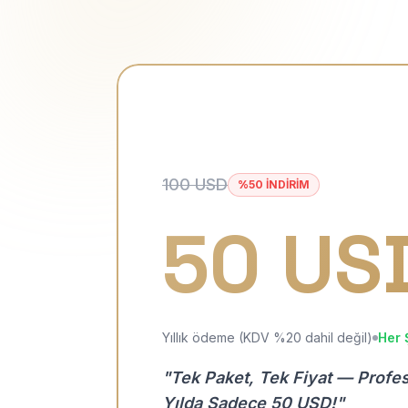
100 USD
%50 İNDİRİM
50 US
Yıllık ödeme (KDV %20 dahil değil)
Her 
"Tek Paket, Tek Fiyat — Profe
Yılda Sadece 50 USD!"