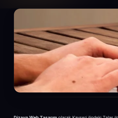
Dizayn Web Tasarım
olarak Kayseri ilindeki Talas i