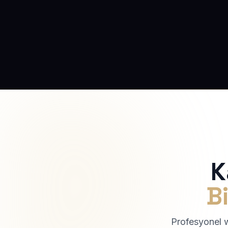
K
Bi
Profesyonel we