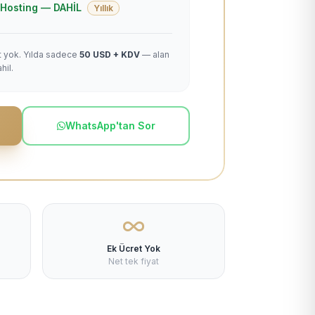
 + Hosting — DAHİL
Yıllık
et yok. Yılda sadece
50 USD + KDV
— alan
hil.
WhatsApp'tan Sor
Ek Ücret Yok
Net tek fiyat