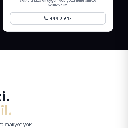
Sektörünüze en uygun web çözümünü birlikte
belirleyelim.
444 0 947
i.
il.
tra maliyet yok