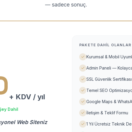
— sadece sonuç.
PAKETE DAHIL OLANLAR
Kurumsal & Mobil Uyuml
Admin Paneli — Kolayca
D
SSL Güvenlik Sertifikası
Temel SEO Optimizasyo
+ KDV / yıl
Google Maps & WhatsA
Şey Dahil
İletişim & Teklif Formu
syonel Web Siteniz
1 Yıl Ücretsiz Teknik D