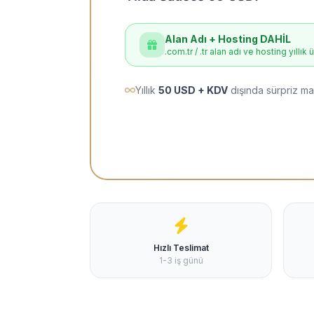
Alan Adı + Hosting DAHİL
.com.tr / .tr alan adı ve hosting yıllık 
Yıllık
50 USD + KDV
dışında sürpriz ma
Hızlı Teslimat
1-3 iş günü