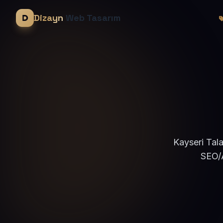
Dizayn
Web Tasarım
Kayseri Tala
SEO/A