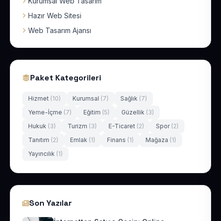
Kurumsal Web Tasarım
Hazır Web Sitesi
Web Tasarım Ajansı
Paket Kategorileri
Hizmet
(10)
Kurumsal
(7)
Sağlık
(7)
Yeme-İçme
(7)
Eğitim
(5)
Güzellik
(3)
Hukuk
(3)
Turizm
(3)
E-Ticaret
(2)
Spor
(2)
Tanıtım
(2)
Emlak
(1)
Finans
(1)
Mağaza
(1)
Yayıncılık
(1)
Son Yazılar