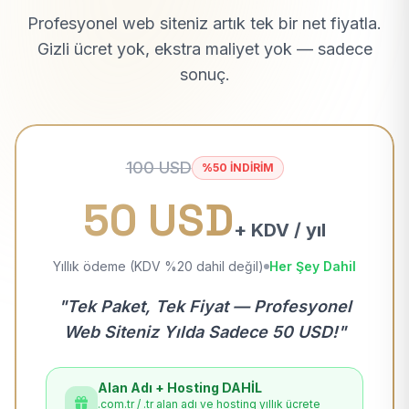
Profesyonel web siteniz artık tek bir net fiyatla.
Gizli ücret yok, ekstra maliyet yok — sadece
sonuç.
100 USD
%50 İNDİRİM
50 USD
+ KDV / yıl
Yıllık ödeme (KDV %20 dahil değil)
Her Şey Dahil
"Tek Paket, Tek Fiyat — Profesyonel
Web Siteniz Yılda Sadece 50 USD!"
Alan Adı + Hosting DAHİL
.com.tr / .tr alan adı ve hosting yıllık ücrete