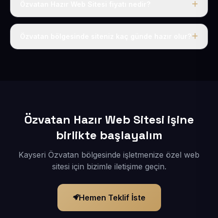
Özvatan Hazır Web Sitesi fiyatı nedir?
Tek fiyat uygulanır: yıllık 50 USD + KDV. Bu bedele alan
adı, hosting, SSL ve temel SEO da dahildir.
Özvatan bölgesinde siteniz kaç günde hazır olur?
İçerikleriniz elimize geçtikten sonra siteniz 1-3 iş günü
içerisinde yayına alınır.
Özvatan Hazır Web Sitesi işine
birlikte başlayalım
Kayseri Özvatan bölgesinde işletmenize özel web
sitesi için bizimle iletişime geçin.
Hemen Teklif İste