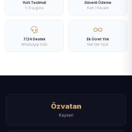
Hızlı Teslimat
Güvenli Ödeme
1-3 iş günü
Kart / Havale
7/24 Destek
Ek Ücret Yok
WhatsApp hattı
Net tek fiyat
Özvatan
Kayseri