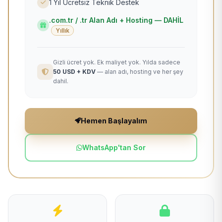
1 Yıl Ücretsiz Teknik Destek
.com.tr / .tr Alan Adı + Hosting — DAHİL
Yıllık
Gizli ücret yok. Ek maliyet yok. Yılda sadece
50 USD + KDV
— alan adı, hosting ve her şey
dahil.
Hemen Başlayalım
WhatsApp'tan Sor