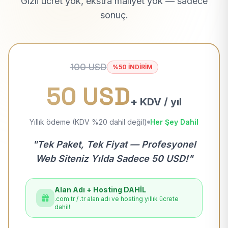
Gizli ücret yok, ekstra maliyet yok — sadece
sonuç.
100 USD
%50 İNDİRİM
50 USD
+ KDV / yıl
Yıllık ödeme (KDV %20 dahil değil)
Her Şey Dahil
"Tek Paket, Tek Fiyat — Profesyonel
Web Siteniz Yılda Sadece 50 USD!"
Alan Adı + Hosting DAHİL
.com.tr / .tr alan adı ve hosting yıllık ücrete
dahil!