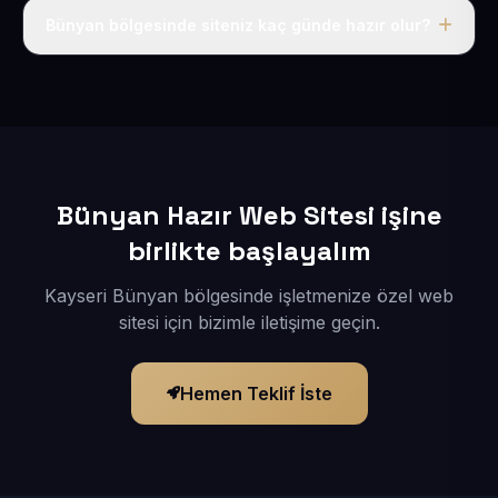
adı, hosting, SSL ve temel SEO da dahildir.
Bünyan bölgesinde siteniz kaç günde hazır olur?
İçerikleriniz elimize geçtikten sonra siteniz 1-3 iş günü
içerisinde yayına alınır.
Bünyan Hazır Web Sitesi işine
birlikte başlayalım
Kayseri Bünyan bölgesinde işletmenize özel web
sitesi için bizimle iletişime geçin.
Hemen Teklif İste