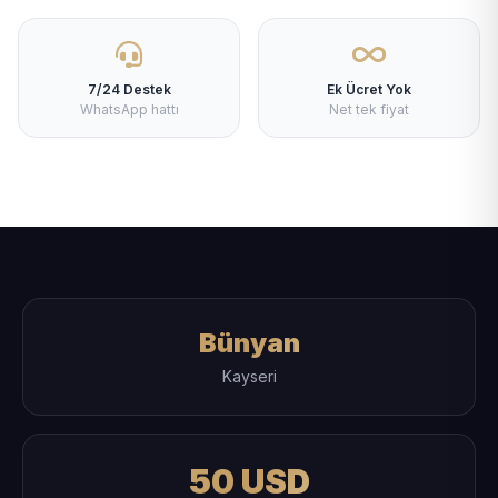
7/24 Destek
Ek Ücret Yok
WhatsApp hattı
Net tek fiyat
Bünyan
Kayseri
50 USD