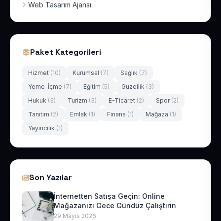
Web Tasarım Ajansı
Paket Kategorileri
Hizmet
(10)
Kurumsal
(7)
Sağlık
(7)
Yeme-İçme
(7)
Eğitim
(5)
Güzellik
(3)
Hukuk
(3)
Turizm
(3)
E-Ticaret
(2)
Spor
(2)
Tanıtım
(2)
Emlak
(1)
Finans
(1)
Mağaza
(1)
Yayıncılık
(1)
Son Yazılar
İnternetten Satışa Geçin: Online
Mağazanızı Gece Gündüz Çalıştırın
29 Mayıs 2026