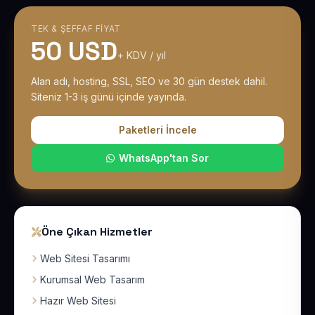
TEK & ŞEFFAF FIYAT
50 USD
+ KDV / yıl
Alan adı, hosting, SSL, SEO ve 30 gün destek dahil.
Siteniz 1-3 iş günü içinde yayında.
Paketleri İncele
WhatsApp'tan Sor
Öne Çıkan Hizmetler
Web Sitesi Tasarımı
Kurumsal Web Tasarım
Hazır Web Sitesi