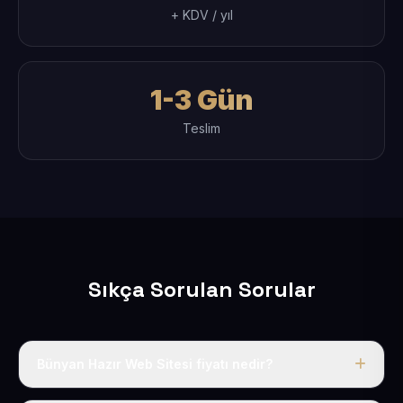
+ KDV / yıl
1-3 Gün
Teslim
Sıkça Sorulan Sorular
Bünyan Hazır Web Sitesi fiyatı nedir?
Tek fiyat uygulanır: yıllık 50 USD + KDV. Bu bedele alan