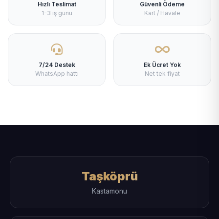
Hızlı Teslimat
Güvenli Ödeme
1-3 iş günü
Kart / Havale
7/24 Destek
Ek Ücret Yok
WhatsApp hattı
Net tek fiyat
Taşköprü
Kastamonu