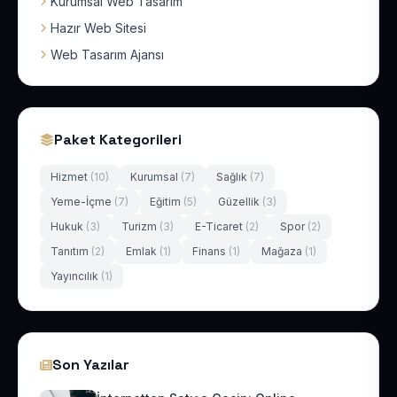
Kurumsal Web Tasarım
Hazır Web Sitesi
Web Tasarım Ajansı
Paket Kategorileri
Hizmet
(10)
Kurumsal
(7)
Sağlık
(7)
Yeme-İçme
(7)
Eğitim
(5)
Güzellik
(3)
Hukuk
(3)
Turizm
(3)
E-Ticaret
(2)
Spor
(2)
Tanıtım
(2)
Emlak
(1)
Finans
(1)
Mağaza
(1)
Yayıncılık
(1)
Son Yazılar