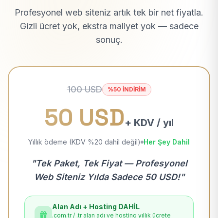
Profesyonel web siteniz artık tek bir net fiyatla.
Gizli ücret yok, ekstra maliyet yok — sadece
sonuç.
100 USD
%50 İNDİRİM
50 USD
+ KDV / yıl
Yıllık ödeme (KDV %20 dahil değil)
Her Şey Dahil
"Tek Paket, Tek Fiyat — Profesyonel
Web Siteniz Yılda Sadece 50 USD!"
Alan Adı + Hosting DAHİL
.com.tr / .tr alan adı ve hosting yıllık ücrete