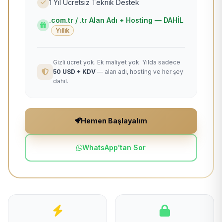
1 Yıl Ücretsiz Teknik Destek
.com.tr / .tr Alan Adı + Hosting — DAHİL
Yıllık
Gizli ücret yok. Ek maliyet yok. Yılda sadece
50 USD + KDV
— alan adı, hosting ve her şey
dahil.
Hemen Başlayalım
WhatsApp'tan Sor