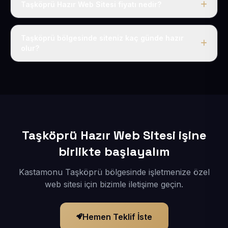
Taşköprü Hazır Web Sitesi fiyatı nedir?
Tek fiyat uygulanır: yıllık 50 USD + KDV. Bu bedele alan
adı, hosting, SSL ve temel SEO da dahildir.
Taşköprü bölgesinde siteniz kaç günde hazır
olur?
İçerikleriniz elimize geçtikten sonra siteniz 1-3 iş günü
içerisinde yayına alınır.
Taşköprü Hazır Web Sitesi işine
birlikte başlayalım
Kastamonu Taşköprü bölgesinde işletmenize özel
web sitesi için bizimle iletişime geçin.
Hemen Teklif İste