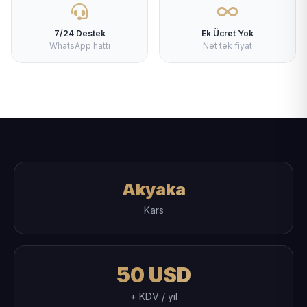
7/24 Destek
Ek Ücret Yok
WhatsApp hattı
Net tek fiyat
Akyaka
Kars
50 USD
+ KDV / yıl