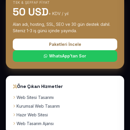
TEK & ŞEFFAF FIYAT
50 USD
+ KDV / yıl
Alan adı, hosting, SSL, SEO ve 30 gün destek dahil.
Siteniz 1-3 iş günü içinde yayında.
Paketleri İncele
WhatsApp'tan Sor
Öne Çıkan Hizmetler
Web Sitesi Tasarımı
Kurumsal Web Tasarım
Hazır Web Sitesi
Web Tasarım Ajansı