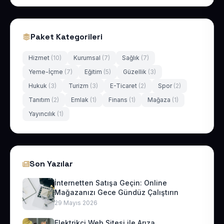
Paket Kategorileri
Hizmet
(10)
Kurumsal
(7)
Sağlık
(7)
Yeme-İçme
(7)
Eğitim
(5)
Güzellik
(3)
Hukuk
(3)
Turizm
(3)
E-Ticaret
(2)
Spor
(2)
Tanıtım
(2)
Emlak
(1)
Finans
(1)
Mağaza
(1)
Yayıncılık
(1)
Son Yazılar
İnternetten Satışa Geçin: Online
Mağazanızı Gece Gündüz Çalıştırın
29 Mayıs 2026
Elektrikçi Web Sitesi ile Arıza