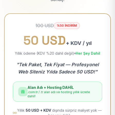
100 USD
%50 İNDİRİM
50 USD
+ KDV / yıl
Yıllık ödeme (KDV %20 dahil değil)
Her Şey Dahil
"Tek Paket, Tek Fiyat — Profesyonel
Web Siteniz Yılda Sadece 50 USD!"
Alan Adı + Hosting DAHİL
.com.tr / .tr alan adı ve hosting yıllık ücrete
dahil!
Yıllık
50 USD + KDV
dışında sürpriz maliyet yok —