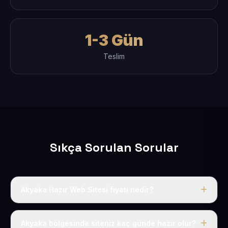
1-3 Gün
Teslim
Sıkça Sorulan Sorular
Akyaka Hazır Web Sitesi fiyatı nedir?
Tek fiyat uygulanır: yıllık 50 USD + KDV. Bu bedele alan
adı, hosting, SSL ve temel SEO da dahildir.
Akyaka bölgesinde siteniz kaç günde hazır olur?