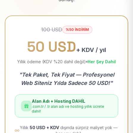
100 USD
%50 İNDİRİM
50 USD
+ KDV / yıl
Yıllık ödeme (KDV %20 dahil değil)
Her Şey Dahil
"Tek Paket, Tek Fiyat — Profesyonel
Web Siteniz Yılda Sadece 50 USD!"
Alan Adı + Hosting DAHİL
.com.tr / .tr alan adı ve hosting yıllık ücrete
dahil!
Yıllık
50 USD + KDV
dışında sürpriz maliyet yok —