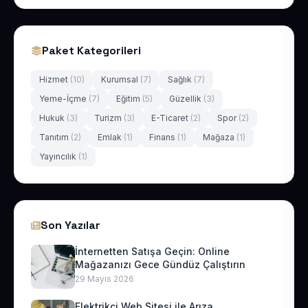
Paket Kategorileri
Hizmet
(10)
Kurumsal
(7)
Sağlık
(7)
Yeme-İçme
(7)
Eğitim
(5)
Güzellik
(3)
Hukuk
(3)
Turizm
(3)
E-Ticaret
(2)
Spor
(2)
Tanıtım
(2)
Emlak
(1)
Finans
(1)
Mağaza
(1)
Yayıncılık
(1)
Son Yazılar
İnternetten Satışa Geçin: Online
Mağazanızı Gece Gündüz Çalıştırın
29 Mayıs 2026
Elektrikçi Web Sitesi ile Arıza