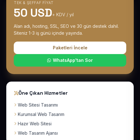
TEK & ŞEFFAF FIYAT
50 USD
+ KDV / yıl
Alan adı, hosting, SSL, SEO ve 30 gün destek dahil.
Siteniz 1-3 iş günü içinde yayında.
Paketleri İncele
WhatsApp'tan Sor
Öne Çıkan Hizmetler
Web Sitesi Tasarımı
Kurumsal Web Tasarım
Hazır Web Sitesi
Web Tasarım Ajansı