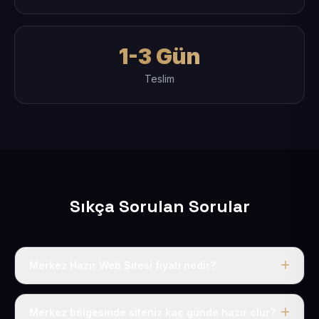
1-3 Gün
Teslim
Sıkça Sorulan Sorular
Merkez Hazır Web Sitesi fiyatı nedir?
Tek fiyat uygulanır: yıllık 50 USD + KDV. Bu bedele alan
adı, hosting, SSL ve temel SEO da dahildir.
Merkez bölgesinde siteniz kaç günde hazır olur?