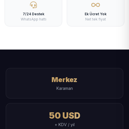
7/24 Destek
Ek Ücret Yok
WhatsApp hattı
Net tek fiyat
Merkez
Karaman
50 USD
+ KDV / yıl