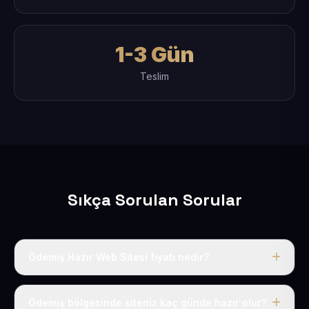
1-3 Gün
Teslim
Sıkça Sorulan Sorular
Ödemiş Hazır Web Sitesi fiyatı nedir?
Tek fiyat uygulanır: yıllık 50 USD + KDV. Bu bedele alan
adı, hosting, SSL ve temel SEO da dahildir.
Ödemiş bölgesinde siteniz kaç günde hazır olur?