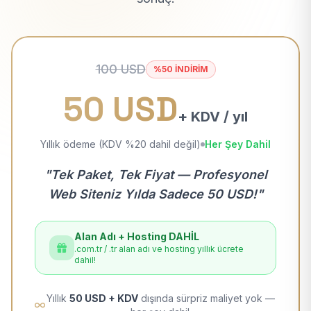
100 USD
%50 İNDİRİM
50 USD
+ KDV / yıl
Yıllık ödeme (KDV %20 dahil değil)
Her Şey Dahil
"Tek Paket, Tek Fiyat — Profesyonel
Web Siteniz Yılda Sadece 50 USD!"
Alan Adı + Hosting DAHİL
.com.tr / .tr alan adı ve hosting yıllık ücrete
dahil!
Yıllık
50 USD + KDV
dışında sürpriz maliyet yok —