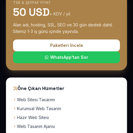
TEK & ŞEFFAF FIYAT
50 USD
+ KDV / yıl
Alan adı, hosting, SSL, SEO ve 30 gün destek dahil.
Siteniz 1-3 iş günü içinde yayında.
Paketleri İncele
WhatsApp'tan Sor
Öne Çıkan Hizmetler
Web Sitesi Tasarımı
Kurumsal Web Tasarım
Hazır Web Sitesi
Web Tasarım Ajansı