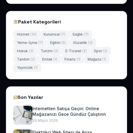
Paket Kategorileri
Hizmet
(10)
Kurumsal
(7)
Sağlık
(7)
Yeme-İçme
(7)
Eğitim
(5)
Güzellik
(3)
Hukuk
(3)
Turizm
(3)
E-Ticaret
(2)
Spor
(2)
Tanıtım
(2)
Emlak
(1)
Finans
(1)
Mağaza
(1)
Yayıncılık
(1)
Son Yazılar
İnternetten Satışa Geçin: Online
Mağazanızı Gece Gündüz Çalıştırın
29 Mayıs 2026
Elektrikçi Web Sitesi ile Arıza