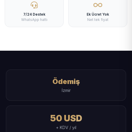
7/24 Destek
Ek Ücret Yok
WhatsApp hattı
Net tek fiyat
Ödemiş
İzmir
50 USD
+ KDV / yıl