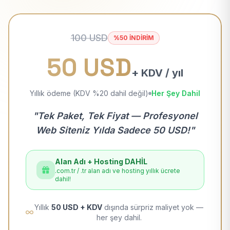
100 USD
%50 İNDİRİM
50 USD
+ KDV / yıl
Yıllık ödeme (KDV %20 dahil değil)
Her Şey Dahil
"Tek Paket, Tek Fiyat — Profesyonel
Web Siteniz Yılda Sadece 50 USD!"
Alan Adı + Hosting DAHİL
.com.tr / .tr alan adı ve hosting yıllık ücrete
dahil!
Yıllık
50 USD + KDV
dışında sürpriz maliyet yok —
her şey dahil.