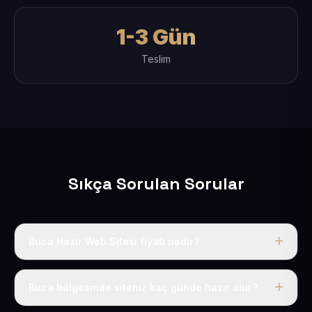
1-3 Gün
Teslim
Sıkça Sorulan Sorular
Buca Hazır Web Sitesi fiyatı nedir?
Tek fiyat uygulanır: yıllık 50 USD + KDV. Bu bedele alan
adı, hosting, SSL ve temel SEO da dahildir.
Buca bölgesinde siteniz kaç günde hazır olur?