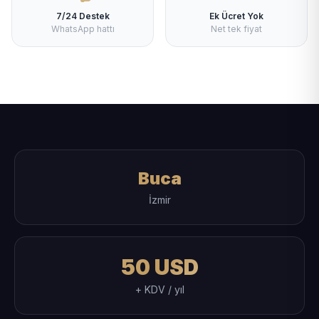
7/24 Destek
Ek Ücret Yok
WhatsApp hattı
Net tek fiyat
Buca
İzmir
50 USD
+ KDV / yıl