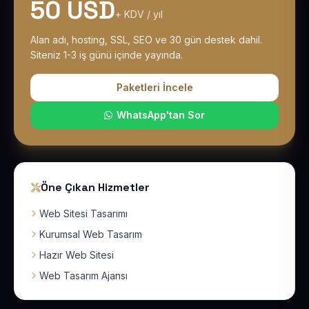
50 USD
+ KDV / yıl
Alan adı, hosting, SSL, SEO ve 30 gün destek dahil.
Siteniz 1-3 iş günü içinde yayında.
Paketleri İncele
WhatsApp'tan Sor
Öne Çıkan Hizmetler
Web Sitesi Tasarımı
Kurumsal Web Tasarım
Hazır Web Sitesi
Web Tasarım Ajansı