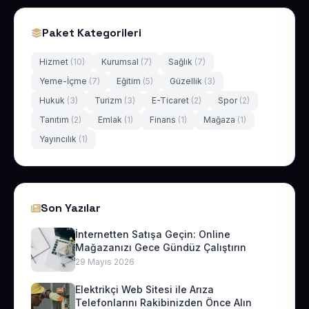
Paket Kategorileri
Hizmet
(10)
Kurumsal
(7)
Sağlık
(7)
Yeme-İçme
(7)
Eğitim
(5)
Güzellik
(3)
Hukuk
(3)
Turizm
(3)
E-Ticaret
(2)
Spor
(2)
Tanıtım
(2)
Emlak
(1)
Finans
(1)
Mağaza
(1)
Yayıncılık
(1)
Son Yazılar
İnternetten Satışa Geçin: Online
Mağazanızı Gece Gündüz Çalıştırın
29 Mayıs 2026
Elektrikçi Web Sitesi ile Arıza
Telefonlarını Rakibinizden Önce Alın