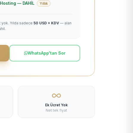
 + Hosting — DAHİL
Yıllık
et yok. Yılda sadece
50 USD + KDV
— alan
hil.
WhatsApp'tan Sor
Ek Ücret Yok
Net tek fiyat