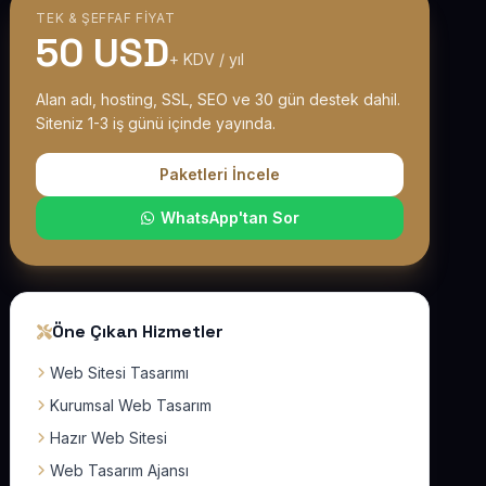
TEK & ŞEFFAF FIYAT
50 USD
+ KDV / yıl
Alan adı, hosting, SSL, SEO ve 30 gün destek dahil.
Siteniz 1-3 iş günü içinde yayında.
Paketleri İncele
WhatsApp'tan Sor
Öne Çıkan Hizmetler
Web Sitesi Tasarımı
Kurumsal Web Tasarım
Hazır Web Sitesi
Web Tasarım Ajansı