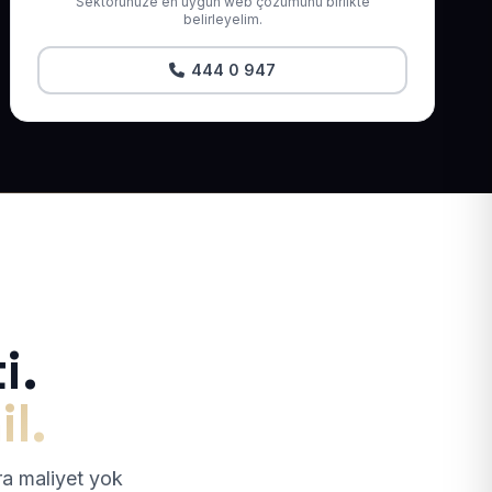
Sektörünüze en uygun web çözümünü birlikte
belirleyelim.
444 0 947
i.
il.
tra maliyet yok