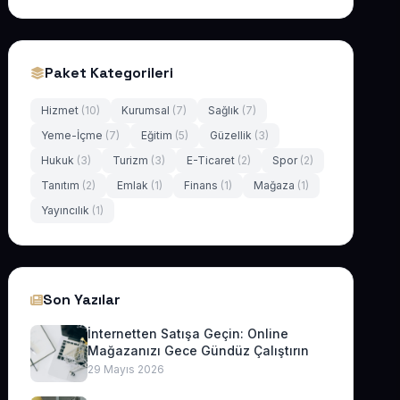
Paket Kategorileri
Hizmet
(10)
Kurumsal
(7)
Sağlık
(7)
Yeme-İçme
(7)
Eğitim
(5)
Güzellik
(3)
Hukuk
(3)
Turizm
(3)
E-Ticaret
(2)
Spor
(2)
Tanıtım
(2)
Emlak
(1)
Finans
(1)
Mağaza
(1)
Yayıncılık
(1)
Son Yazılar
İnternetten Satışa Geçin: Online
Mağazanızı Gece Gündüz Çalıştırın
29 Mayıs 2026