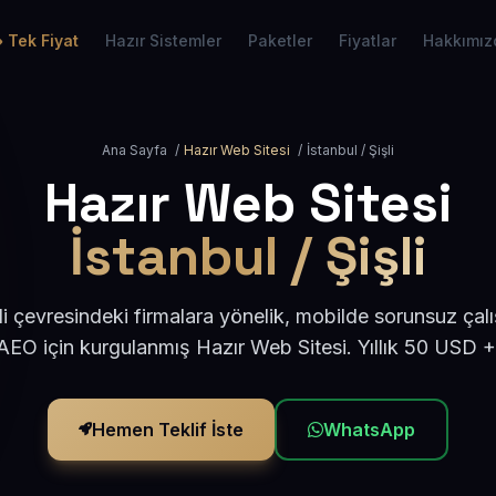
Tek Fiyat
Hazır Sistemler
Paketler
Fiyatlar
Hakkımız
Ana Sayfa
/
Hazır Web Sitesi
/
İstanbul / Şişli
Hazır Web Sitesi
İstanbul / Şişli
li çevresindeki firmalara yönelik, mobilde sorunsuz çal
EO için kurgulanmış Hazır Web Sitesi. Yıllık 50 USD 
Hemen Teklif İste
WhatsApp