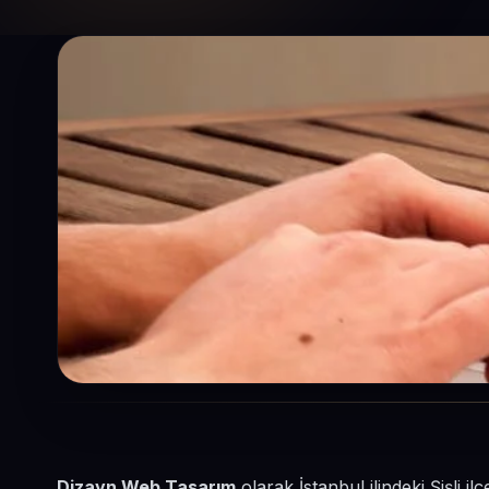
Dizayn Web Tasarım
olarak İstanbul ilindeki Şişli i