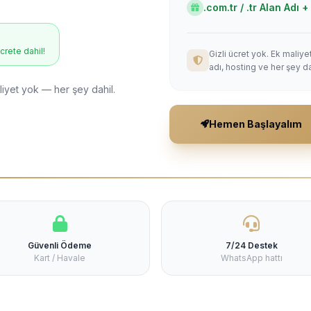
.com.tr / .tr Alan Adı
ücrete dahil!
Gizli ücret yok. Ek maliy
adı, hosting ve her şey da
liyet yok — her şey dahil.
Hemen Başlayalım
Güvenli Ödeme
7/24 Destek
Kart / Havale
WhatsApp hattı