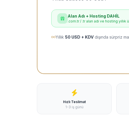
Alan Adı + Hosting DAHİL
.com.tr / .tr alan adı ve hosting yıllık 
Yıllık
50 USD + KDV
dışında sürpriz ma
Hızlı Teslimat
1-3 iş günü