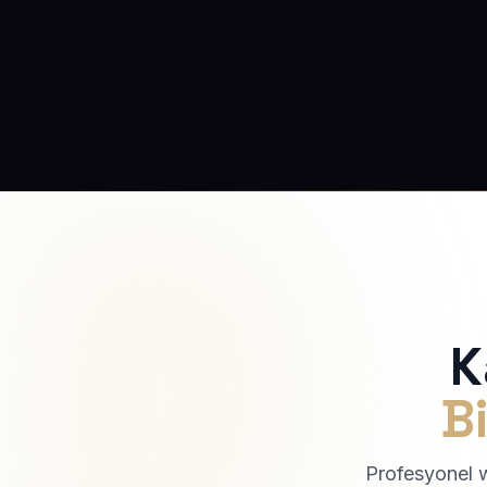
K
Bi
Profesyonel we