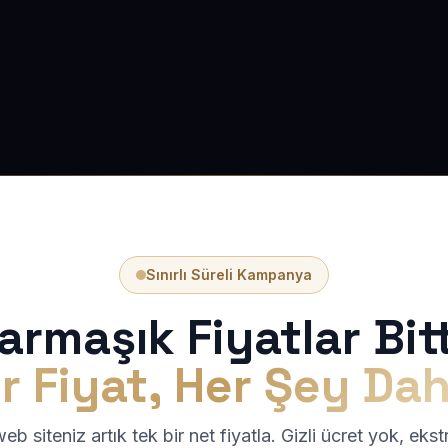
Sınırlı Süreli Kampanya
armaşık Fiyatlar Bitt
r Fiyat, Her Şey Dah
b siteniz artık tek bir net fiyatla. Gizli ücret yok, eks