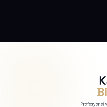
K
Bi
Profesyonel we