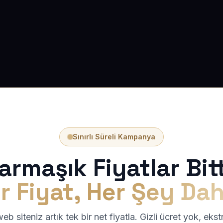
Sınırlı Süreli Kampanya
armaşık Fiyatlar Bitt
r Fiyat, Her Şey Dah
b siteniz artık tek bir net fiyatla. Gizli ücret yok, eks