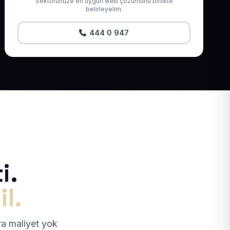
Sektörünüze en uygun web çözümünü birlikte
belirleyelim.
444 0 947
i.
il.
tra maliyet yok