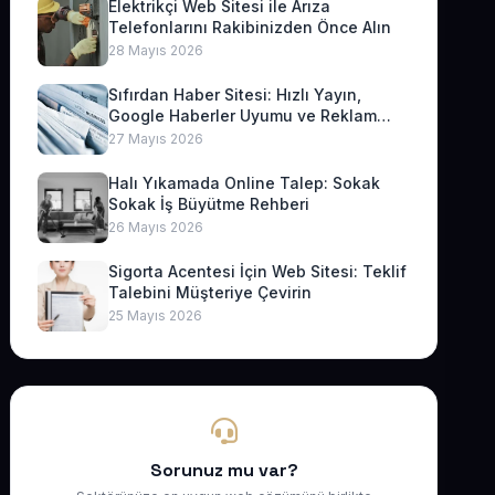
Elektrikçi Web Sitesi ile Arıza
Telefonlarını Rakibinizden Önce Alın
28 Mayıs 2026
Sıfırdan Haber Sitesi: Hızlı Yayın,
Google Haberler Uyumu ve Reklam
Geliri
27 Mayıs 2026
Halı Yıkamada Online Talep: Sokak
Sokak İş Büyütme Rehberi
26 Mayıs 2026
Sigorta Acentesi İçin Web Sitesi: Teklif
Talebini Müşteriye Çevirin
25 Mayıs 2026
Sorunuz mu var?