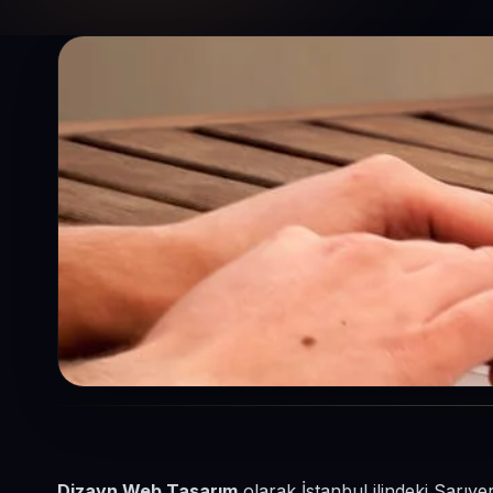
Dizayn Web Tasarım
olarak İstanbul ilindeki Sarıye