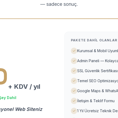
— sadece sonuç.
PAKETE DAHIL OLANLAR
Kurumsal & Mobil Uyuml
Admin Paneli — Kolayca
D
SSL Güvenlik Sertifikası
Temel SEO Optimizasyo
+ KDV / yıl
Google Maps & WhatsA
Şey Dahil
İletişim & Teklif Formu
syonel Web Siteniz
1 Yıl Ücretsiz Teknik D