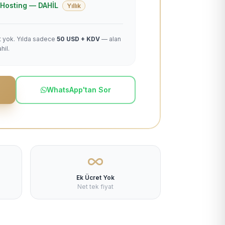
 + Hosting — DAHİL
Yıllık
et yok. Yılda sadece
50 USD + KDV
— alan
hil.
WhatsApp'tan Sor
Ek Ücret Yok
Net tek fiyat