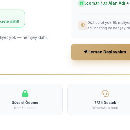
.com.tr / .tr Alan Adı
ücrete dahil!
Gizli ücret yok. Ek maliy
adı, hosting ve her şey da
liyet yok — her şey dahil.
Hemen Başlayalım
Güvenli Ödeme
7/24 Destek
Kart / Havale
WhatsApp hattı