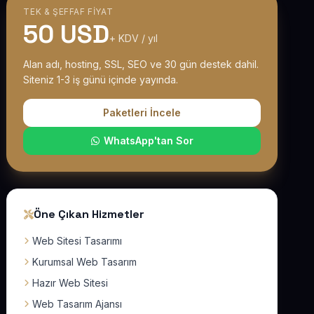
TEK & ŞEFFAF FIYAT
50 USD
+ KDV / yıl
Alan adı, hosting, SSL, SEO ve 30 gün destek dahil.
Siteniz 1-3 iş günü içinde yayında.
Paketleri İncele
WhatsApp'tan Sor
Öne Çıkan Hizmetler
Web Sitesi Tasarımı
Kurumsal Web Tasarım
Hazır Web Sitesi
Web Tasarım Ajansı