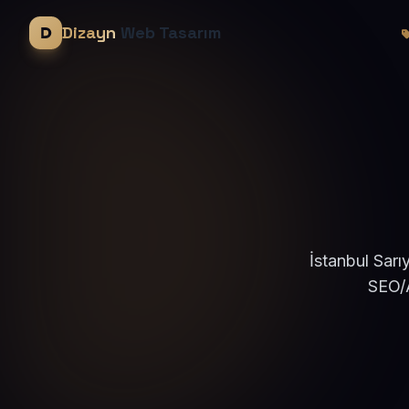
Dizayn
Web Tasarım
İstanbul Sarı
SEO/A