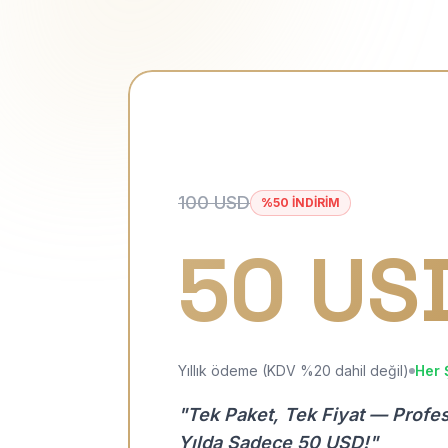
100 USD
%50 İNDİRİM
50 US
Yıllık ödeme (KDV %20 dahil değil)
Her 
"Tek Paket, Tek Fiyat — Profe
Yılda Sadece 50 USD!"