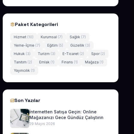
Paket Kategorileri
Hizmet
(10)
Kurumsal
(7)
Sağlık
(7)
Yeme-İçme
(7)
Eğitim
(5)
Güzellik
(3)
Hukuk
(3)
Turizm
(3)
E-Ticaret
(2)
Spor
(2)
Tanıtım
(2)
Emlak
(1)
Finans
(1)
Mağaza
(1)
Yayıncılık
(1)
Son Yazılar
İnternetten Satışa Geçin: Online
Mağazanızı Gece Gündüz Çalıştırın
29 Mayıs 2026