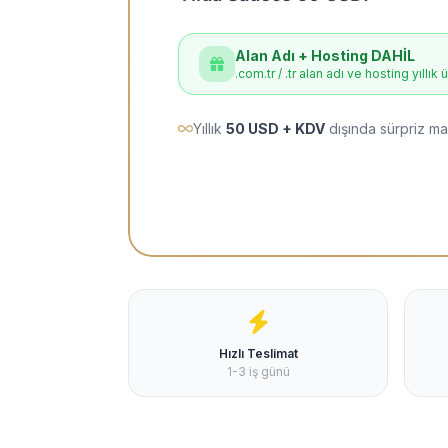
Alan Adı + Hosting DAHİL
.com.tr / .tr alan adı ve hosting yıllık 
Yıllık
50 USD + KDV
dışında sürpriz ma
Hızlı Teslimat
1-3 iş günü