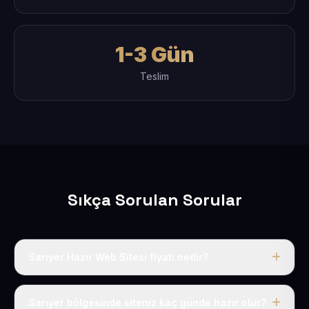
1-3 Gün
Teslim
Sıkça Sorulan Sorular
Sarıyer Hazır Web Sitesi fiyatı nedir?
Tek fiyat uygulanır: yıllık 50 USD + KDV. Bu bedele alan
adı, hosting, SSL ve temel SEO da dahildir.
Sarıyer bölgesinde siteniz kaç günde hazır olur?