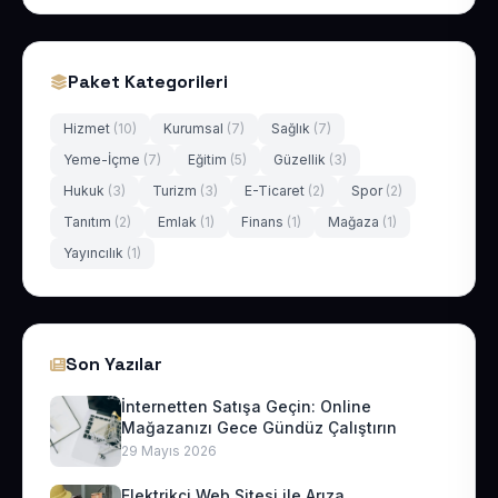
Paket Kategorileri
Hizmet
(10)
Kurumsal
(7)
Sağlık
(7)
Yeme-İçme
(7)
Eğitim
(5)
Güzellik
(3)
Hukuk
(3)
Turizm
(3)
E-Ticaret
(2)
Spor
(2)
Tanıtım
(2)
Emlak
(1)
Finans
(1)
Mağaza
(1)
Yayıncılık
(1)
Son Yazılar
İnternetten Satışa Geçin: Online
Mağazanızı Gece Gündüz Çalıştırın
29 Mayıs 2026
Elektrikçi Web Sitesi ile Arıza