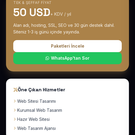
TEK & ŞEFFAF FIYAT
50 USD
+ KDV / yıl
Alan adı, hosting, SSL, SEO ve 30 gün destek dahil.
Siteniz 1-3 iş günü içinde yayında.
Paketleri İncele
WhatsApp'tan Sor
Öne Çıkan Hizmetler
Web Sitesi Tasarımı
Kurumsal Web Tasarım
Hazır Web Sitesi
Web Tasarım Ajansı