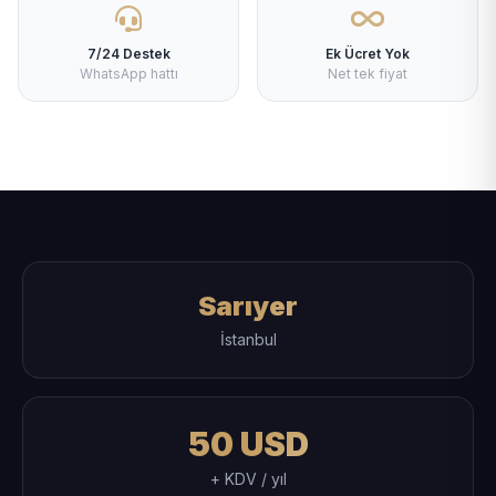
7/24 Destek
Ek Ücret Yok
WhatsApp hattı
Net tek fiyat
Sarıyer
İstanbul
50 USD
+ KDV / yıl