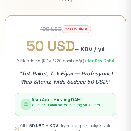
100 USD
%50 İNDİRİM
50 USD
+ KDV / yıl
Yıllık ödeme (KDV %20 dahil değil)
Her Şey Dahil
"Tek Paket, Tek Fiyat — Profesyonel
Web Siteniz Yılda Sadece 50 USD!"
Alan Adı + Hosting DAHİL
.com.tr / .tr alan adı ve hosting yıllık ücrete
dahil!
Yıllık
50 USD + KDV
dışında sürpriz maliyet yok —