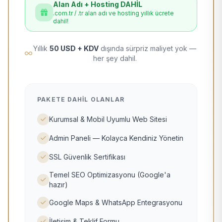
Alan Adı + Hosting DAHİL
.com.tr / .tr alan adı ve hosting yıllık ücrete
dahil!
Yıllık
50 USD + KDV
dışında sürpriz maliyet yok —
her şey dahil.
PAKETE DAHIL OLANLAR
Kurumsal & Mobil Uyumlu Web Sitesi
Admin Paneli — Kolayca Kendiniz Yönetin
SSL Güvenlik Sertifikası
Temel SEO Optimizasyonu (Google'a
hazır)
Google Maps & WhatsApp Entegrasyonu
İletişim & Teklif Formu