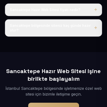
Sancaktepe Hazır Web Sitesi fiyatı nedir?
Tek fiyat uygulanır: yıllık 50 USD + KDV. Bu bedele alan
adı, hosting, SSL ve temel SEO da dahildir.
Sancaktepe bölgesinde siteniz kaç günde hazır
olur?
İçerikleriniz elimize geçtikten sonra siteniz 1-3 iş günü
içerisinde yayına alınır.
Sancaktepe Hazır Web Sitesi işine
birlikte başlayalım
İstanbul Sancaktepe bölgesinde işletmenize özel web
sitesi için bizimle iletişime geçin.