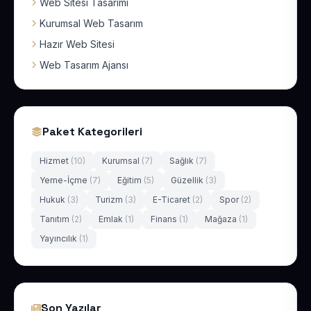
Web Sitesi Tasarımı
Kurumsal Web Tasarım
Hazır Web Sitesi
Web Tasarım Ajansı
Paket Kategorileri
Hizmet
(10)
Kurumsal
(7)
Sağlık
(7)
Yeme-İçme
(7)
Eğitim
(5)
Güzellik
(3)
Hukuk
(3)
Turizm
(3)
E-Ticaret
(2)
Spor
(2)
Tanıtım
(2)
Emlak
(1)
Finans
(1)
Mağaza
(1)
Yayıncılık
(1)
Son Yazılar