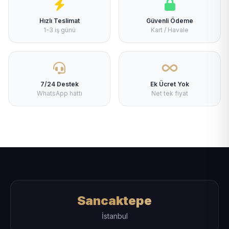
Hızlı Teslimat
Güvenli Ödeme
1-3 iş günü
Kart / Havale
7/24 Destek
Ek Ücret Yok
WhatsApp hattı
Net tek fiyat
Sancaktepe
İstanbul