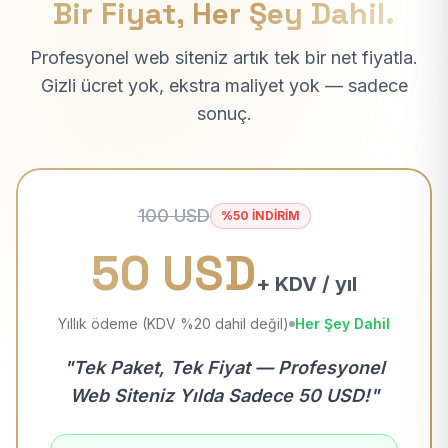
Bir Fiyat, Her Şey Dahil.
Profesyonel web siteniz artık tek bir net fiyatla.
Gizli ücret yok, ekstra maliyet yok — sadece
sonuç.
100 USD
%50 İNDİRİM
50 USD
+ KDV / yıl
Yıllık ödeme (KDV %20 dahil değil)
Her Şey Dahil
"Tek Paket, Tek Fiyat — Profesyonel
Web Siteniz Yılda Sadece 50 USD!"