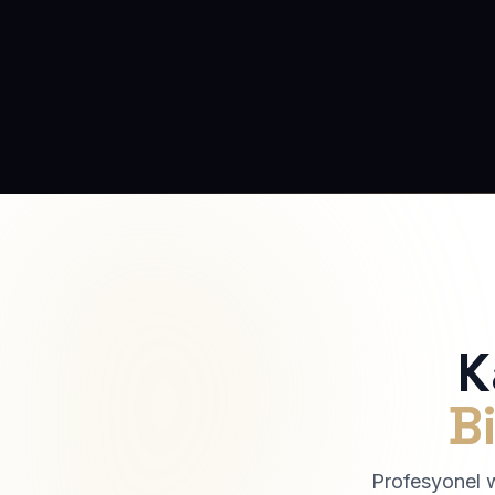
K
Bi
Profesyonel we