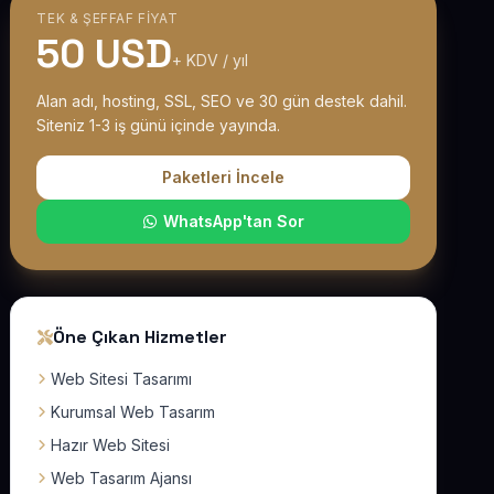
TEK & ŞEFFAF FIYAT
50 USD
+ KDV / yıl
Alan adı, hosting, SSL, SEO ve 30 gün destek dahil.
Siteniz 1-3 iş günü içinde yayında.
Paketleri İncele
WhatsApp'tan Sor
Öne Çıkan Hizmetler
Web Sitesi Tasarımı
Kurumsal Web Tasarım
Hazır Web Sitesi
Web Tasarım Ajansı