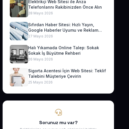
Elektrikçi Web Sitesi ile Arıza
Telefonlarını Rakibinizden Önce Alın
28 Mayıs 2026
Sıfırdan Haber Sitesi: Hızlı Yayın,
Google Haberler Uyumu ve Reklam
Geliri
27 Mayıs 2026
Halı Yıkamada Online Talep: Sokak
Sokak İş Büyütme Rehberi
26 Mayıs 2026
Sigorta Acentesi İçin Web Sitesi: Teklif
Talebini Müşteriye Çevirin
25 Mayıs 2026
Sorunuz mu var?