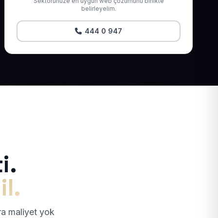
Sektörünüze en uygun web çözümünü birlikte
belirleyelim.
444 0 947
i.
il.
tra maliyet yok