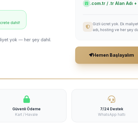
.com.tr / .tr Alan Adı
ücrete dahil!
Gizli ücret yok. Ek maliy
adı, hosting ve her şey da
liyet yok — her şey dahil.
Hemen Başlayalım
Güvenli Ödeme
7/24 Destek
Kart / Havale
WhatsApp hattı