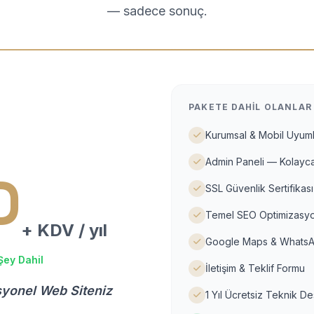
— sadece sonuç.
PAKETE DAHIL OLANLAR
Kurumsal & Mobil Uyuml
Admin Paneli — Kolayca
D
SSL Güvenlik Sertifikası
Temel SEO Optimizasyo
+ KDV / yıl
Google Maps & WhatsA
Şey Dahil
İletişim & Teklif Formu
syonel Web Siteniz
1 Yıl Ücretsiz Teknik D