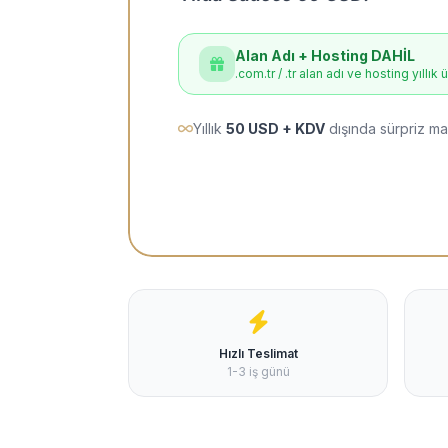
Alan Adı + Hosting DAHİL
.com.tr / .tr alan adı ve hosting yıllık 
Yıllık
50 USD + KDV
dışında sürpriz ma
Hızlı Teslimat
1-3 iş günü