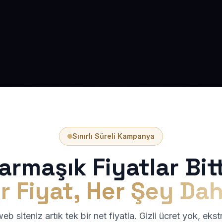
Sınırlı Süreli Kampanya
armaşık Fiyatlar Bitt
r Fiyat, Her Şey Dah
b siteniz artık tek bir net fiyatla. Gizli ücret yok, eks