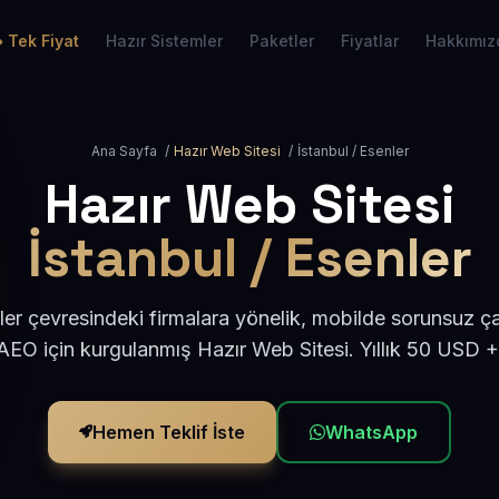
Tek Fiyat
Hazır Sistemler
Paketler
Fiyatlar
Hakkımız
Ana Sayfa
/
Hazır Web Sitesi
/
İstanbul / Esenler
Hazır Web Sitesi
İstanbul / Esenler
ler çevresindeki firmalara yönelik, mobilde sorunsuz ça
EO için kurgulanmış Hazır Web Sitesi. Yıllık 50 USD 
Hemen Teklif İste
WhatsApp