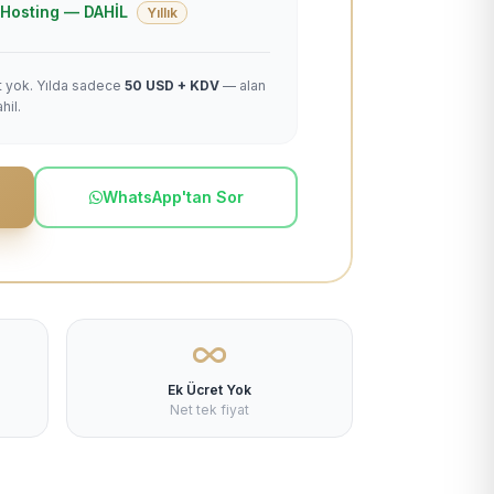
 + Hosting — DAHİL
Yıllık
et yok. Yılda sadece
50 USD + KDV
— alan
hil.
WhatsApp'tan Sor
Ek Ücret Yok
Net tek fiyat