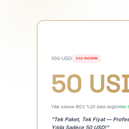
100 USD
%50 İNDİRİM
50 US
Yıllık ödeme (KDV %20 dahil değil)
Her 
"Tek Paket, Tek Fiyat — Profe
Yılda Sadece 50 USD!"