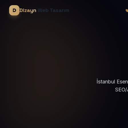
Dizayn
Web Tasarım
İstanbul Esen
SEO/A