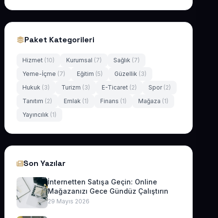
Paket Kategorileri
Hizmet
(10)
Kurumsal
(7)
Sağlık
(7)
Yeme-İçme
(7)
Eğitim
(5)
Güzellik
(3)
Hukuk
(3)
Turizm
(3)
E-Ticaret
(2)
Spor
(2)
Tanıtım
(2)
Emlak
(1)
Finans
(1)
Mağaza
(1)
Yayıncılık
(1)
Son Yazılar
İnternetten Satışa Geçin: Online
Mağazanızı Gece Gündüz Çalıştırın
29 Mayıs 2026