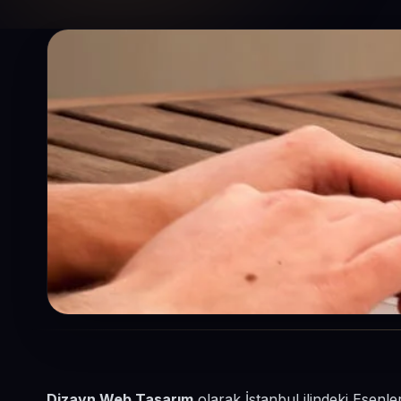
Dizayn Web Tasarım
olarak İstanbul ilindeki Esenle