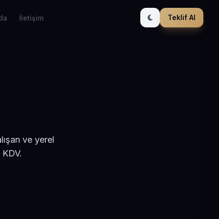
Teklif Al
da
İletişim
lışan ve yerel
+ KDV.