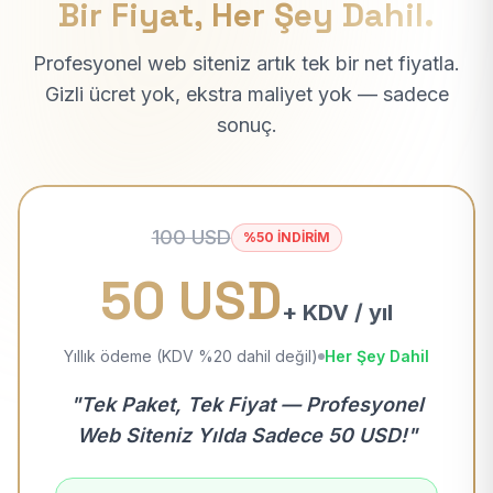
Bir Fiyat, Her Şey Dahil.
Profesyonel web siteniz artık tek bir net fiyatla.
Gizli ücret yok, ekstra maliyet yok — sadece
sonuç.
100 USD
%50 İNDİRİM
50 USD
+ KDV / yıl
Yıllık ödeme (KDV %20 dahil değil)
Her Şey Dahil
"Tek Paket, Tek Fiyat — Profesyonel
Web Siteniz Yılda Sadece 50 USD!"