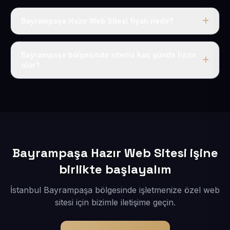
Bayrampaşa Hazır Web Sitesi fiyatı nedir?
Tek fiyat uygulanır: yıllık 50 USD + KDV. Bu bedele alan
adı, hosting, SSL ve temel SEO da dahildir.
Bayrampaşa bölgesinde siteniz kaç günde hazır
olur?
İçerikleriniz elimize geçtikten sonra siteniz 1-3 iş günü
içerisinde yayına alınır.
Bayrampaşa Hazır Web Sitesi işine
birlikte başlayalım
İstanbul Bayrampaşa bölgesinde işletmenize özel web
sitesi için bizimle iletişime geçin.