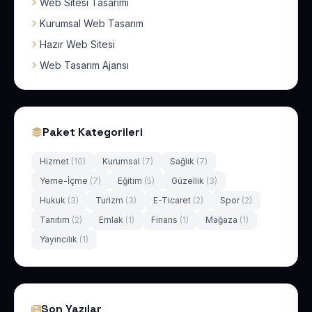
Web Sitesi Tasarımı
Kurumsal Web Tasarım
Hazır Web Sitesi
Web Tasarım Ajansı
Paket Kategorileri
Hizmet
(10)
Kurumsal
(7)
Sağlık
(7)
Yeme-İçme
(7)
Eğitim
(5)
Güzellik
(3)
Hukuk
(3)
Turizm
(3)
E-Ticaret
(2)
Spor
(2)
Tanıtım
(2)
Emlak
(1)
Finans
(1)
Mağaza
(1)
Yayıncılık
(1)
Son Yazılar