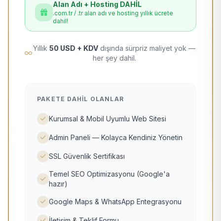
Alan Adı + Hosting DAHİL
.com.tr / .tr alan adı ve hosting yıllık ücrete
dahil!
Yıllık
50 USD + KDV
dışında sürpriz maliyet yok —
her şey dahil.
PAKETE DAHIL OLANLAR
Kurumsal & Mobil Uyumlu Web Sitesi
Admin Paneli — Kolayca Kendiniz Yönetin
SSL Güvenlik Sertifikası
Temel SEO Optimizasyonu (Google'a
hazır)
Google Maps & WhatsApp Entegrasyonu
İletişim & Teklif Formu