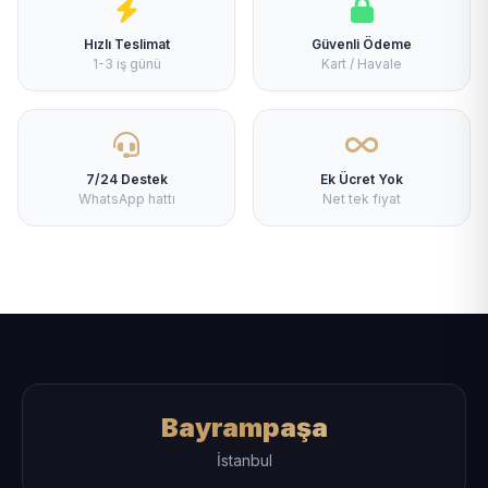
Hızlı Teslimat
Güvenli Ödeme
1-3 iş günü
Kart / Havale
7/24 Destek
Ek Ücret Yok
WhatsApp hattı
Net tek fiyat
Bayrampaşa
İstanbul