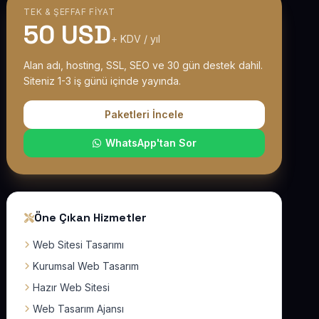
TEK & ŞEFFAF FIYAT
50 USD
+ KDV / yıl
Alan adı, hosting, SSL, SEO ve 30 gün destek dahil.
Siteniz 1-3 iş günü içinde yayında.
Paketleri İncele
WhatsApp'tan Sor
Öne Çıkan Hizmetler
Web Sitesi Tasarımı
Kurumsal Web Tasarım
Hazır Web Sitesi
Web Tasarım Ajansı