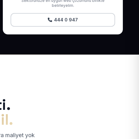
Sektörünüze en uygun web çözümünü birlikte
belirleyelim.
444 0 947
i.
il.
tra maliyet yok