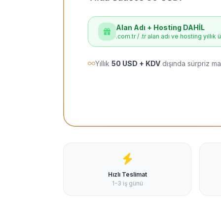
Alan Adı + Hosting DAHİL
.com.tr / .tr alan adı ve hosting yıllık 
Yıllık
50 USD + KDV
dışında sürpriz ma
Hızlı Teslimat
1-3 iş günü