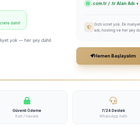
.com.tr / .tr Alan Adı
ücrete dahil!
Gizli ücret yok. Ek maliy
adı, hosting ve her şey da
liyet yok — her şey dahil.
Hemen Başlayalım
Güvenli Ödeme
7/24 Destek
Kart / Havale
WhatsApp hattı