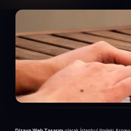
Dizayn Web Tasarım
olarak İstanbul ilindeki Arnav