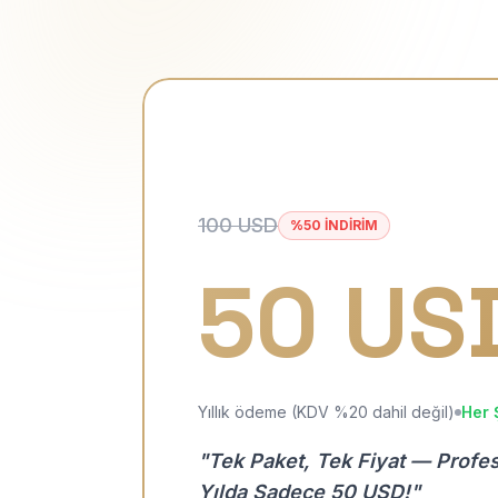
100 USD
%50 İNDİRİM
50 US
Yıllık ödeme (KDV %20 dahil değil)
Her 
"Tek Paket, Tek Fiyat — Profe
Yılda Sadece 50 USD!"