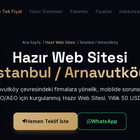
Tek Fiyat
Hazır Sistemler
Paketler
Fiyatlar
Hakkımız
Ana Sayfa
/
Hazır Web Sitesi
/
İstanbul / Arnavutköy
Hazır Web Sitesi
stanbul / Arnavutk
avutköy çevresindeki firmalara yönelik, mobilde soruns
EO/AEO için kurgulanmış Hazır Web Sitesi. Yıllık 50 US
Hemen Teklif İste
WhatsApp