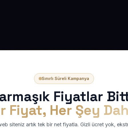
Sınırlı Süreli Kampanya
armaşık Fiyatlar Bitt
r Fiyat, Her Şey Dah
b siteniz artık tek bir net fiyatla. Gizli ücret yok, eks