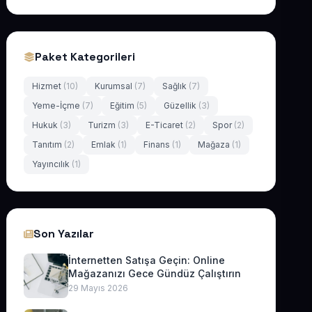
Paket Kategorileri
Hizmet
(10)
Kurumsal
(7)
Sağlık
(7)
Yeme-İçme
(7)
Eğitim
(5)
Güzellik
(3)
Hukuk
(3)
Turizm
(3)
E-Ticaret
(2)
Spor
(2)
Tanıtım
(2)
Emlak
(1)
Finans
(1)
Mağaza
(1)
Yayıncılık
(1)
Son Yazılar
İnternetten Satışa Geçin: Online
Mağazanızı Gece Gündüz Çalıştırın
29 Mayıs 2026