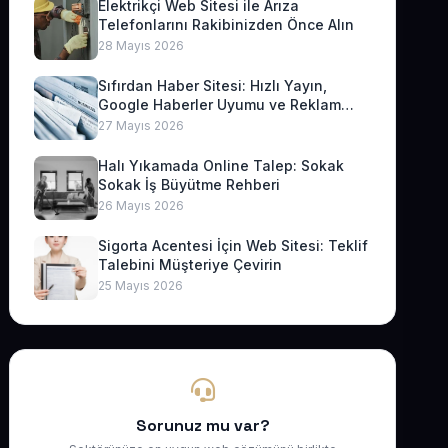
Elektrikçi Web Sitesi ile Arıza
Telefonlarını Rakibinizden Önce Alın
28 Mayıs 2026
Sıfırdan Haber Sitesi: Hızlı Yayın,
Google Haberler Uyumu ve Reklam
Geliri
27 Mayıs 2026
Halı Yıkamada Online Talep: Sokak
Sokak İş Büyütme Rehberi
26 Mayıs 2026
Sigorta Acentesi İçin Web Sitesi: Teklif
Talebini Müşteriye Çevirin
25 Mayıs 2026
Sorunuz mu var?