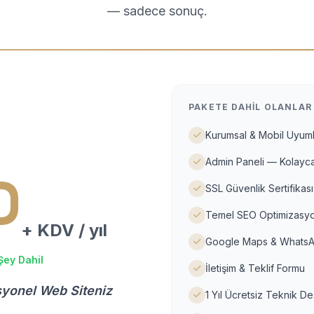
— sadece sonuç.
PAKETE DAHIL OLANLAR
Kurumsal & Mobil Uyuml
Admin Paneli — Kolayca
D
SSL Güvenlik Sertifikası
Temel SEO Optimizasyo
+ KDV / yıl
Google Maps & WhatsA
Şey Dahil
İletişim & Teklif Formu
syonel Web Siteniz
1 Yıl Ücretsiz Teknik D