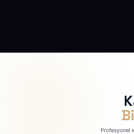
K
Bi
Profesyonel we