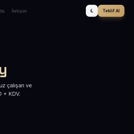
Teklif Al
da
İletişim
öy
uz çalışan ve
D + KDV.