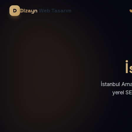
Dizayn
Web Tasarım
İ
İstanbul Arn
yerel S