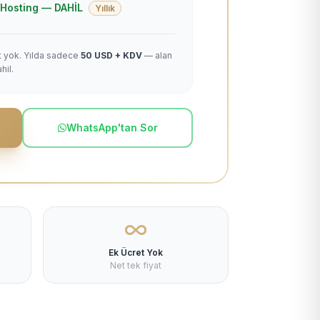
 + Hosting — DAHİL
Yıllık
et yok. Yılda sadece
50 USD + KDV
— alan
hil.
WhatsApp'tan Sor
Ek Ücret Yok
Net tek fiyat