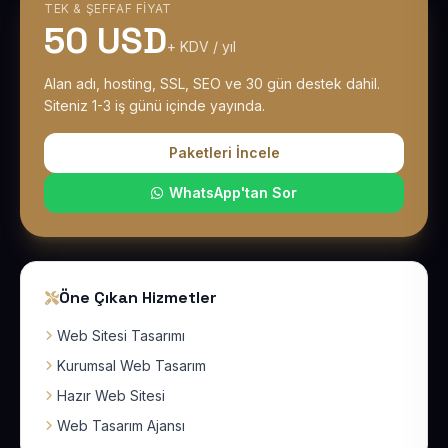
TEK & ŞEFFAF FIYAT
50 USD
+ KDV / yıl
Alan adı, hosting, SSL, SEO ve 30 gün destek dahil.
Siteniz 1-3 iş günü içinde yayında.
Paketleri İncele
WhatsApp'tan Sor
Öne Çıkan Hizmetler
Web Sitesi Tasarımı
Kurumsal Web Tasarım
Hazır Web Sitesi
Web Tasarım Ajansı