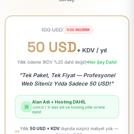
100 USD
%50 İNDİRİM
50 USD
+ KDV / yıl
Yıllık ödeme (KDV %20 dahil değil)
Her Şey Dahil
"Tek Paket, Tek Fiyat — Profesyonel
Web Siteniz Yılda Sadece 50 USD!"
Alan Adı + Hosting DAHİL
.com.tr / .tr alan adı ve hosting yıllık ücrete
dahil!
Yıllık
50 USD + KDV
dışında sürpriz maliyet yok —