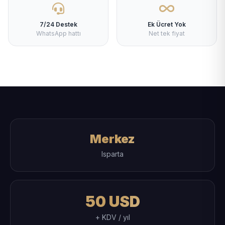
7/24 Destek
Ek Ücret Yok
WhatsApp hattı
Net tek fiyat
Merkez
Isparta
50 USD
+ KDV / yıl