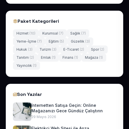
Paket Kategorileri
Hizmet
(10)
Kurumsal
(7)
Sağlık
(7)
Yeme-İçme
(7)
Eğitim
(5)
Güzellik
(3)
Hukuk
(3)
Turizm
(3)
E-Ticaret
(2)
Spor
(2)
Tanıtım
(2)
Emlak
(1)
Finans
(1)
Mağaza
(1)
Yayıncılık
(1)
Son Yazılar
İnternetten Satışa Geçin: Online
Mağazanızı Gece Gündüz Çalıştırın
29 Mayıs 2026
Elektrikçi Web Sitesi ile Arıza