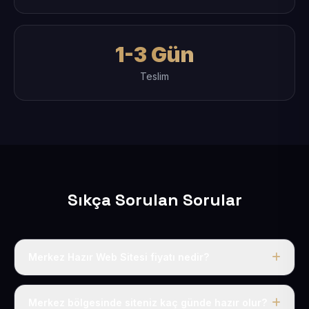
1-3 Gün
Teslim
Sıkça Sorulan Sorular
Merkez Hazır Web Sitesi fiyatı nedir?
Tek fiyat uygulanır: yıllık 50 USD + KDV. Bu bedele alan
adı, hosting, SSL ve temel SEO da dahildir.
Merkez bölgesinde siteniz kaç günde hazır olur?