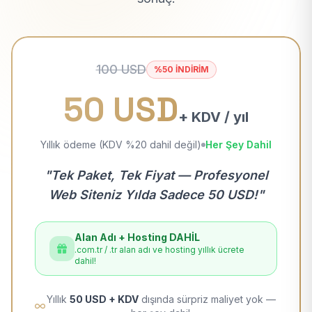
100 USD
%50 İNDİRİM
50 USD
+ KDV / yıl
Yıllık ödeme (KDV %20 dahil değil)
Her Şey Dahil
"Tek Paket, Tek Fiyat — Profesyonel
Web Siteniz Yılda Sadece 50 USD!"
Alan Adı + Hosting DAHİL
.com.tr / .tr alan adı ve hosting yıllık ücrete
dahil!
Yıllık
50 USD + KDV
dışında sürpriz maliyet yok —