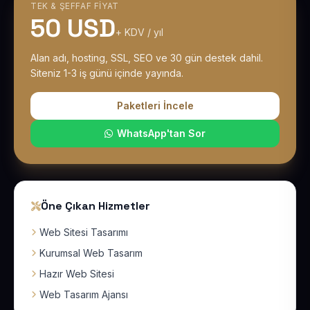
TEK & ŞEFFAF FIYAT
50 USD
+ KDV / yıl
Alan adı, hosting, SSL, SEO ve 30 gün destek dahil.
Siteniz 1-3 iş günü içinde yayında.
Paketleri İncele
WhatsApp'tan Sor
Öne Çıkan Hizmetler
Web Sitesi Tasarımı
Kurumsal Web Tasarım
Hazır Web Sitesi
Web Tasarım Ajansı