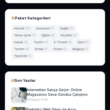
Paket Kategorileri
Hizmet
(10)
Kurumsal
(7)
Sağlık
(7)
Yeme-İçme
(7)
Eğitim
(5)
Güzellik
(3)
Hukuk
(3)
Turizm
(3)
E-Ticaret
(2)
Spor
(2)
Tanıtım
(2)
Emlak
(1)
Finans
(1)
Mağaza
(1)
Yayıncılık
(1)
Son Yazılar
İnternetten Satışa Geçin: Online
Mağazanızı Gece Gündüz Çalıştırın
29 Mayıs 2026
Elektrikçi Web Sitesi ile Arıza