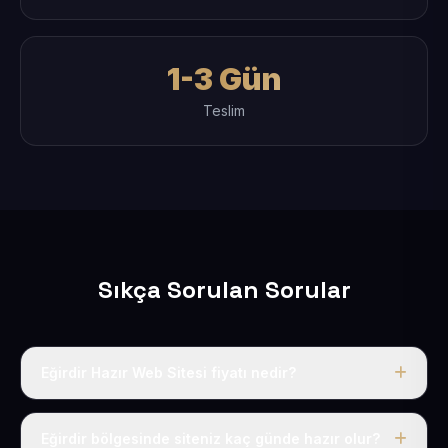
1-3 Gün
Teslim
Sıkça Sorulan Sorular
Eğirdir Hazır Web Sitesi fiyatı nedir?
Tek fiyat uygulanır: yıllık 50 USD + KDV. Bu bedele alan
adı, hosting, SSL ve temel SEO da dahildir.
Eğirdir bölgesinde siteniz kaç günde hazır olur?