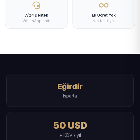
7/24 Destek
Ek Ücret Yok
WhatsApp hattı
Net tek fiyat
Eğirdir
Isparta
50 USD
+ KDV / yıl