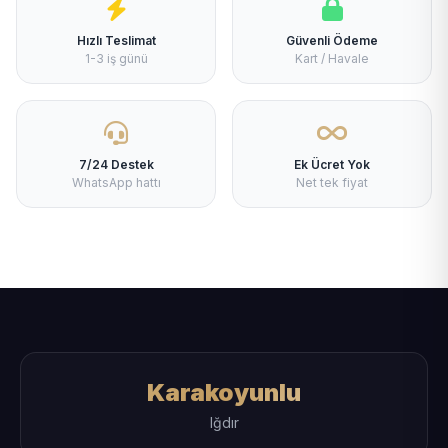
Hızlı Teslimat
Güvenli Ödeme
1-3 iş günü
Kart / Havale
7/24 Destek
Ek Ücret Yok
WhatsApp hattı
Net tek fiyat
Karakoyunlu
Iğdır