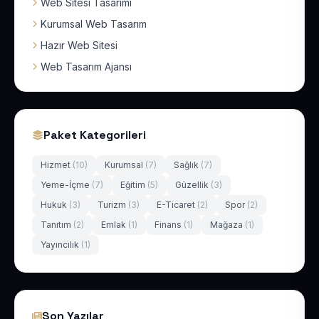
Web Sitesi Tasarımı
Kurumsal Web Tasarım
Hazır Web Sitesi
Web Tasarım Ajansı
Paket Kategorileri
Hizmet
(10)
Kurumsal
(7)
Sağlık
(7)
Yeme-İçme
(7)
Eğitim
(5)
Güzellik
(3)
Hukuk
(3)
Turizm
(3)
E-Ticaret
(2)
Spor
(2)
Tanıtım
(2)
Emlak
(1)
Finans
(1)
Mağaza
(1)
Yayıncılık
(1)
Son Yazılar