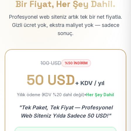
Bir Fiyat, Her Şey Dahil.
Profesyonel web siteniz artık tek bir net fiyatla.
Gizli ücret yok, ekstra maliyet yok — sadece
sonuç.
100 USD
%50 İNDİRİM
50 USD
+ KDV / yıl
Yıllık ödeme (KDV %20 dahil değil)
Her Şey Dahil
"Tek Paket, Tek Fiyat — Profesyonel
Web Siteniz Yılda Sadece 50 USD!"