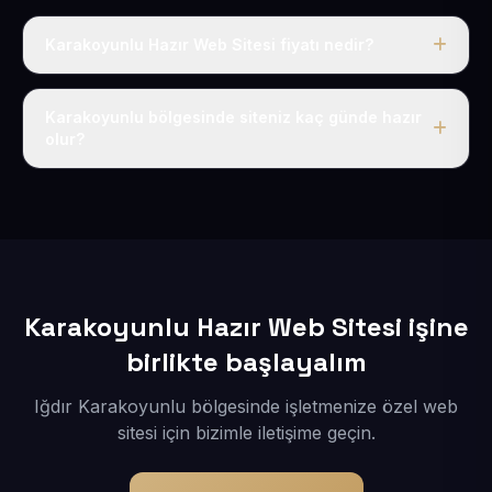
Karakoyunlu Hazır Web Sitesi fiyatı nedir?
Tek fiyat uygulanır: yıllık 50 USD + KDV. Bu bedele alan
adı, hosting, SSL ve temel SEO da dahildir.
Karakoyunlu bölgesinde siteniz kaç günde hazır
olur?
İçerikleriniz elimize geçtikten sonra siteniz 1-3 iş günü
içerisinde yayına alınır.
Karakoyunlu Hazır Web Sitesi işine
birlikte başlayalım
Iğdır Karakoyunlu bölgesinde işletmenize özel web
sitesi için bizimle iletişime geçin.