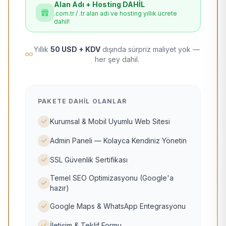
Alan Adı + Hosting DAHİL
.com.tr / .tr alan adı ve hosting yıllık ücrete
dahil!
Yıllık
50 USD + KDV
dışında sürpriz maliyet yok —
her şey dahil.
PAKETE DAHIL OLANLAR
Kurumsal & Mobil Uyumlu Web Sitesi
Admin Paneli — Kolayca Kendiniz Yönetin
SSL Güvenlik Sertifikası
Temel SEO Optimizasyonu (Google'a
hazır)
Google Maps & WhatsApp Entegrasyonu
İletişim & Teklif Formu