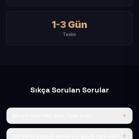
1-3 Gün
Teslim
Sıkça Sorulan Sorular
Dörtyol Hazır Web Sitesi fiyatı nedir?
Tek fiyat uygulanır: yıllık 50 USD + KDV. Bu bedele alan
adı, hosting, SSL ve temel SEO da dahildir.
Dörtyol bölgesinde siteniz kaç günde hazır olur?