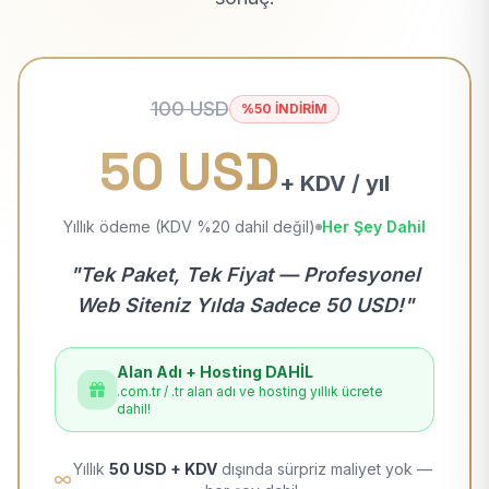
100 USD
%50 İNDİRİM
50 USD
+ KDV / yıl
Yıllık ödeme (KDV %20 dahil değil)
Her Şey Dahil
"Tek Paket, Tek Fiyat — Profesyonel
Web Siteniz Yılda Sadece 50 USD!"
Alan Adı + Hosting DAHİL
.com.tr / .tr alan adı ve hosting yıllık ücrete
dahil!
Yıllık
50 USD + KDV
dışında sürpriz maliyet yok —