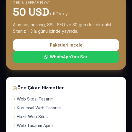
TEK & ŞEFFAF FIYAT
50 USD
+ KDV / yıl
Alan adı, hosting, SSL, SEO ve 30 gün destek dahil.
Siteniz 1-3 iş günü içinde yayında.
Paketleri İncele
WhatsApp'tan Sor
Öne Çıkan Hizmetler
Web Sitesi Tasarımı
Kurumsal Web Tasarım
Hazır Web Sitesi
Web Tasarım Ajansı