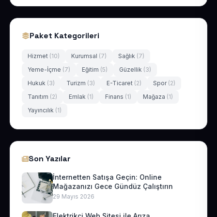
Paket Kategorileri
Hizmet
(10)
Kurumsal
(7)
Sağlık
(7)
Yeme-İçme
(7)
Eğitim
(5)
Güzellik
(3)
Hukuk
(3)
Turizm
(3)
E-Ticaret
(2)
Spor
(2)
Tanıtım
(2)
Emlak
(1)
Finans
(1)
Mağaza
(1)
Yayıncılık
(1)
Son Yazılar
İnternetten Satışa Geçin: Online
Mağazanızı Gece Gündüz Çalıştırın
29 Mayıs 2026
Elektrikçi Web Sitesi ile Arıza