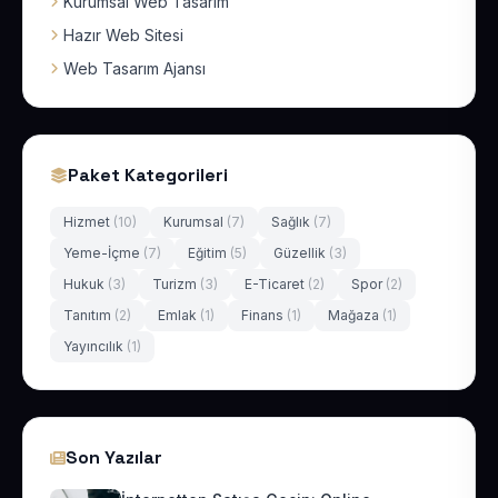
Kurumsal Web Tasarım
Hazır Web Sitesi
Web Tasarım Ajansı
Paket Kategorileri
Hizmet
(10)
Kurumsal
(7)
Sağlık
(7)
Yeme-İçme
(7)
Eğitim
(5)
Güzellik
(3)
Hukuk
(3)
Turizm
(3)
E-Ticaret
(2)
Spor
(2)
Tanıtım
(2)
Emlak
(1)
Finans
(1)
Mağaza
(1)
Yayıncılık
(1)
Son Yazılar