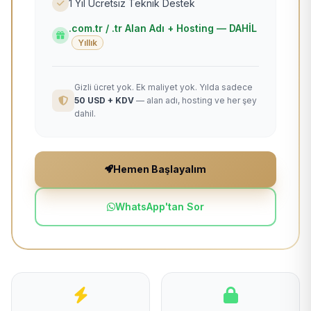
1 Yıl Ücretsiz Teknik Destek
.com.tr / .tr Alan Adı + Hosting — DAHİL
Yıllık
Gizli ücret yok. Ek maliyet yok. Yılda sadece
50 USD + KDV
— alan adı, hosting ve her şey
dahil.
Hemen Başlayalım
WhatsApp'tan Sor