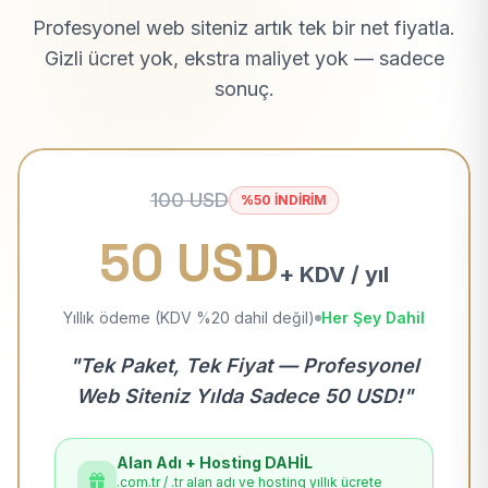
Profesyonel web siteniz artık tek bir net fiyatla.
Gizli ücret yok, ekstra maliyet yok — sadece
sonuç.
100 USD
%50 İNDİRİM
50 USD
+ KDV / yıl
Yıllık ödeme (KDV %20 dahil değil)
Her Şey Dahil
"Tek Paket, Tek Fiyat — Profesyonel
Web Siteniz Yılda Sadece 50 USD!"
Alan Adı + Hosting DAHİL
.com.tr / .tr alan adı ve hosting yıllık ücrete