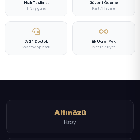
Hızlı Teslimat
Güvenli Ödeme
1-3 iş günü
Kart / Havale
7/24 Destek
Ek Ücret Yok
WhatsApp hattı
Net tek fiyat
Altınözü
Hatay