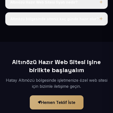
Altınözü Hazır Web Sitesi fiyatı nedir?
Tek fiyat uygulanır: yıllık 50 USD + KDV. Bu bedele alan
adı, hosting, SSL ve temel SEO da dahildir.
Altınözü bölgesinde siteniz kaç günde hazır olur?
İçerikleriniz elimize geçtikten sonra siteniz 1-3 iş günü
içerisinde yayına alınır.
Altınözü Hazır Web Sitesi işine
birlikte başlayalım
Hatay Altınözü bölgesinde işletmenize özel web sitesi
için bizimle iletişime geçin.
Hemen Teklif İste