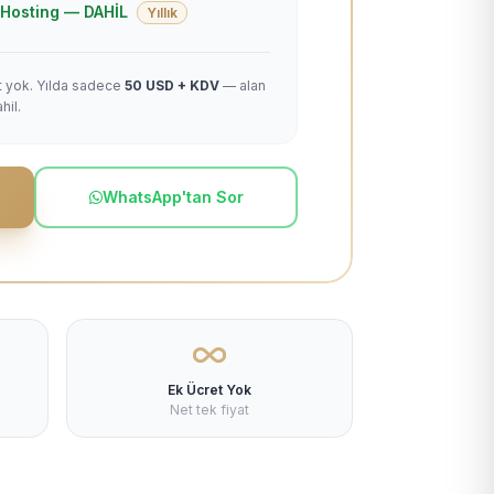
 + Hosting — DAHİL
Yıllık
et yok. Yılda sadece
50 USD + KDV
— alan
hil.
WhatsApp'tan Sor
Ek Ücret Yok
Net tek fiyat