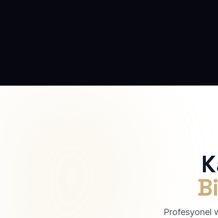
K
Bi
Profesyonel we