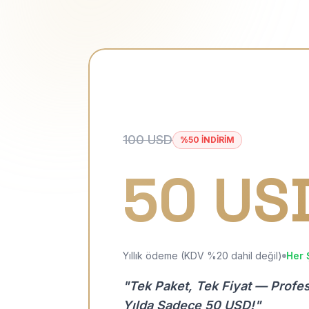
100 USD
%50 İNDİRİM
50 US
Yıllık ödeme (KDV %20 dahil değil)
Her 
"Tek Paket, Tek Fiyat — Profe
Yılda Sadece 50 USD!"