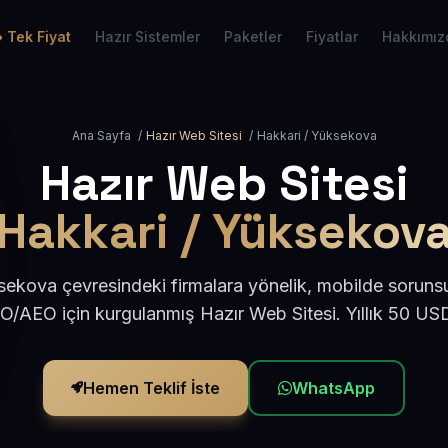
Tek Fiyat
Hazır Sistemler
Paketler
Fiyatlar
Hakkımız
Ana Sayfa
/
Hazır Web Sitesi
/
Hakkari / Yüksekova
Hazır Web Sitesi
Hakkari / Yüksekov
ekova çevresindeki firmalara yönelik, mobilde soruns
EO/AEO için kurgulanmış Hazır Web Sitesi. Yıllık 50 US
Hemen Teklif İste
WhatsApp