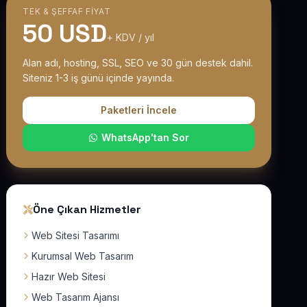
TEK & ŞEFFAF FIYAT
50 USD
+ KDV / yıl
Alan adı, hosting, SSL, SEO ve 30 gün destek dahil.
Siteniz 1-3 iş günü içinde yayında.
Paketleri İncele
WhatsApp'tan Sor
Öne Çıkan Hizmetler
Web Sitesi Tasarımı
Kurumsal Web Tasarım
Hazır Web Sitesi
Web Tasarım Ajansı