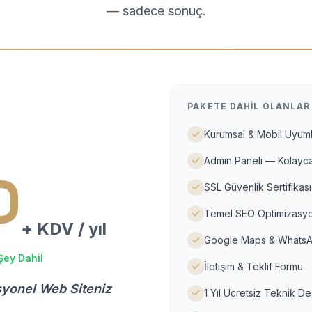
— sadece sonuç.
PAKETE DAHIL OLANLAR
Kurumsal & Mobil Uyuml
Admin Paneli — Kolayca
D
SSL Güvenlik Sertifikası
Temel SEO Optimizasyo
+ KDV / yıl
Google Maps & WhatsA
Şey Dahil
İletişim & Teklif Formu
syonel Web Siteniz
1 Yıl Ücretsiz Teknik D