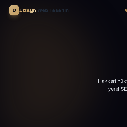
Dizayn
Web Tasarım
Hakkari Yüks
yerel S