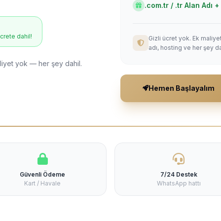
.com.tr / .tr Alan Adı
ücrete dahil!
Gizli ücret yok. Ek maliy
adı, hosting ve her şey da
liyet yok — her şey dahil.
Hemen Başlayalım
Güvenli Ödeme
7/24 Destek
Kart / Havale
WhatsApp hattı