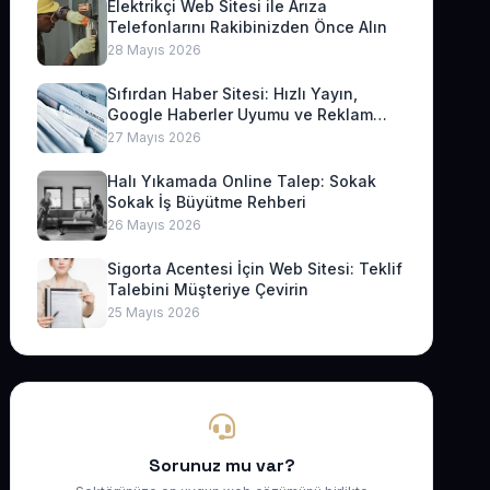
Elektrikçi Web Sitesi ile Arıza
Telefonlarını Rakibinizden Önce Alın
28 Mayıs 2026
Sıfırdan Haber Sitesi: Hızlı Yayın,
Google Haberler Uyumu ve Reklam
Geliri
27 Mayıs 2026
Halı Yıkamada Online Talep: Sokak
Sokak İş Büyütme Rehberi
26 Mayıs 2026
Sigorta Acentesi İçin Web Sitesi: Teklif
Talebini Müşteriye Çevirin
25 Mayıs 2026
Sorunuz mu var?