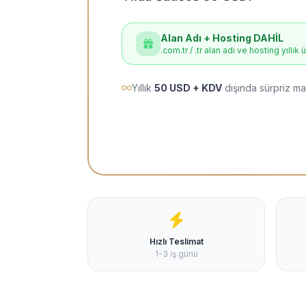
Alan Adı + Hosting DAHİL
.com.tr / .tr alan adı ve hosting yıllık 
Yıllık
50 USD + KDV
dışında sürpriz ma
Hızlı Teslimat
1-3 iş günü