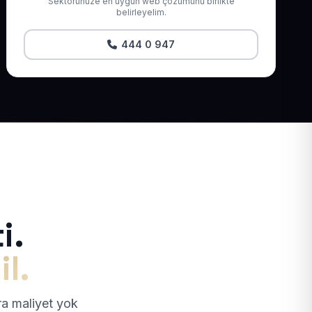
Sektörünüze en uygun web çözümünü birlikte
belirleyelim.
444 0 947
i.
il.
tra maliyet yok