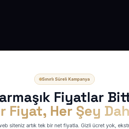
Sınırlı Süreli Kampanya
armaşık Fiyatlar Bitt
r Fiyat, Her Şey Dah
b siteniz artık tek bir net fiyatla. Gizli ücret yok, eks