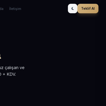
Teklif Al
da
İletişim
a
uz çalışan ve
D + KDV.