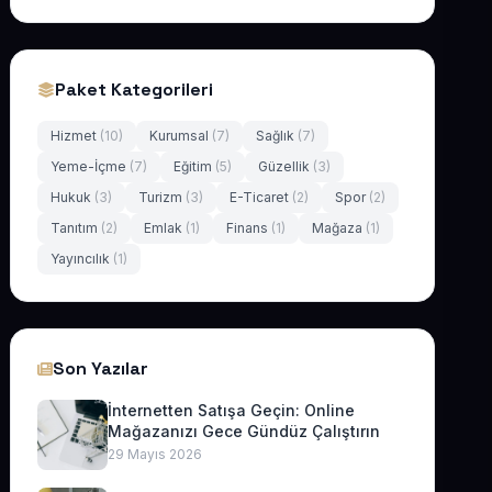
Paket Kategorileri
Hizmet
(10)
Kurumsal
(7)
Sağlık
(7)
Yeme-İçme
(7)
Eğitim
(5)
Güzellik
(3)
Hukuk
(3)
Turizm
(3)
E-Ticaret
(2)
Spor
(2)
Tanıtım
(2)
Emlak
(1)
Finans
(1)
Mağaza
(1)
Yayıncılık
(1)
Son Yazılar
İnternetten Satışa Geçin: Online
Mağazanızı Gece Gündüz Çalıştırın
29 Mayıs 2026