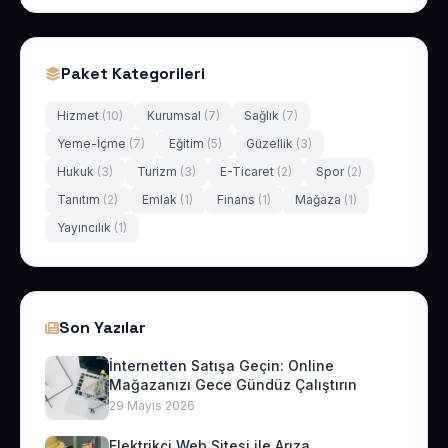
Paket Kategorileri
Hizmet
(10)
Kurumsal
(7)
Sağlık
(7)
Yeme-İçme
(7)
Eğitim
(5)
Güzellik
(3)
Hukuk
(3)
Turizm
(3)
E-Ticaret
(2)
Spor
(2)
Tanıtım
(2)
Emlak
(1)
Finans
(1)
Mağaza
(1)
Yayıncılık
(1)
Son Yazılar
İnternetten Satışa Geçin: Online
Mağazanızı Gece Gündüz Çalıştırın
29 Mayıs 2026
Elektrikçi Web Sitesi ile Arıza