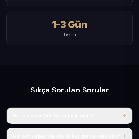
1-3 Gün
Teslim
Sıkça Sorulan Sorular
Merkez Hazır Web Sitesi fiyatı nedir?
Tek fiyat uygulanır: yıllık 50 USD + KDV. Bu bedele alan
adı, hosting, SSL ve temel SEO da dahildir.
Merkez bölgesinde siteniz kaç günde hazır olur?