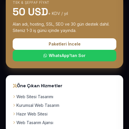
TEK & ŞEFFAF FIYAT
50 USD
+ KDV / yıl
Alan adı, hosting, SSL, SEO ve 30 gün destek dahil.
Siteniz 1-3 iş günü içinde yayında.
Paketleri İncele
WhatsApp'tan Sor
Öne Çıkan Hizmetler
Web Sitesi Tasarımı
Kurumsal Web Tasarım
Hazır Web Sitesi
Web Tasarım Ajansı