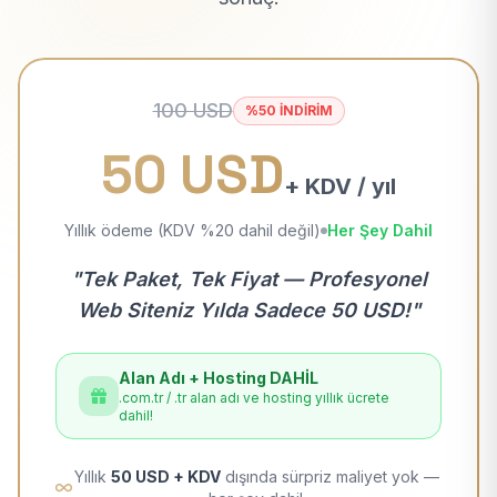
100 USD
%50 İNDİRİM
50 USD
+ KDV / yıl
Yıllık ödeme (KDV %20 dahil değil)
Her Şey Dahil
"Tek Paket, Tek Fiyat — Profesyonel
Web Siteniz Yılda Sadece 50 USD!"
Alan Adı + Hosting DAHİL
.com.tr / .tr alan adı ve hosting yıllık ücrete
dahil!
Yıllık
50 USD + KDV
dışında sürpriz maliyet yok —