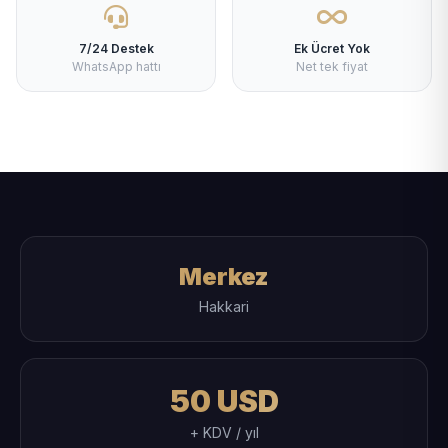
7/24 Destek
Ek Ücret Yok
WhatsApp hattı
Net tek fiyat
Merkez
Hakkari
50 USD
+ KDV / yıl