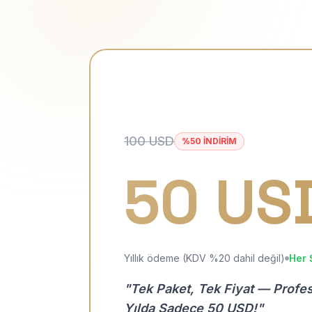
100 USD
%50 İNDİRİM
50 US
Yıllık ödeme (KDV %20 dahil değil)
Her 
"Tek Paket, Tek Fiyat — Profe
Yılda Sadece 50 USD!"