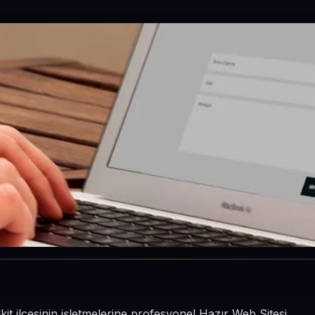
it ilçesinin işletmelerine profesyonel Hazır Web Sitesi