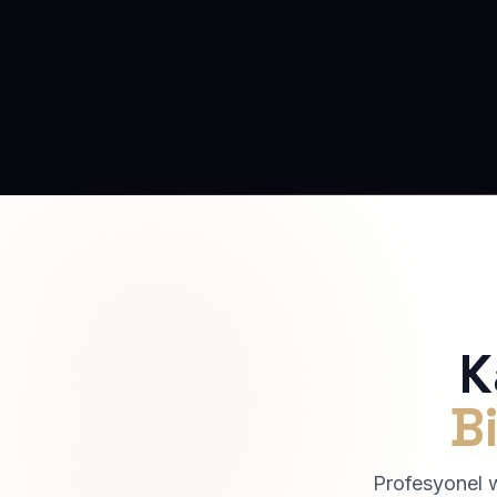
K
Bi
Profesyonel we