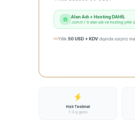
Alan Adı + Hosting DAHİL
.com.tr / .tr alan adı ve hosting yıllık 
Yıllık
50 USD + KDV
dışında sürpriz ma
Hızlı Teslimat
1-3 iş günü