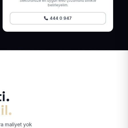
Sektörünüze en uygun web çözümünü birlikte
belirleyelim.
444 0 947
i.
il.
tra maliyet yok