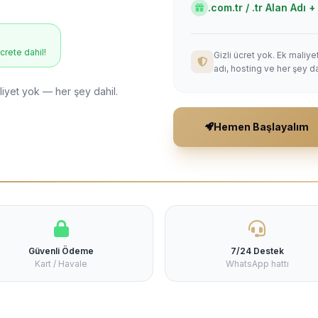
.com.tr / .tr Alan Adı
ücrete dahil!
Gizli ücret yok. Ek maliy
adı, hosting ve her şey da
liyet yok — her şey dahil.
Hemen Başlayalım
Güvenli Ödeme
7/24 Destek
Kart / Havale
WhatsApp hattı