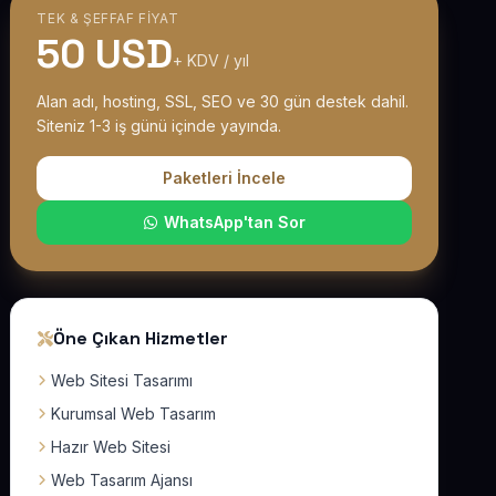
TEK & ŞEFFAF FIYAT
50 USD
+ KDV / yıl
Alan adı, hosting, SSL, SEO ve 30 gün destek dahil.
Siteniz 1-3 iş günü içinde yayında.
Paketleri İncele
WhatsApp'tan Sor
Öne Çıkan Hizmetler
Web Sitesi Tasarımı
Kurumsal Web Tasarım
Hazır Web Sitesi
Web Tasarım Ajansı