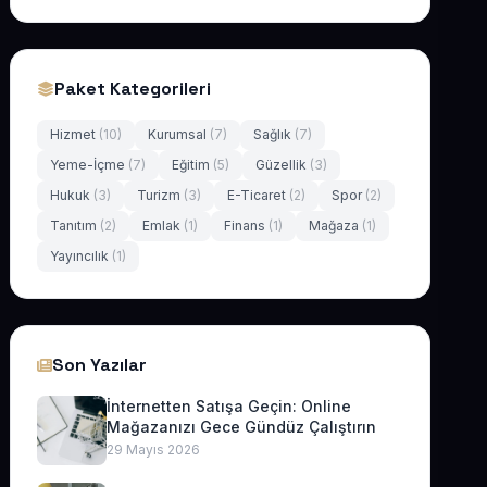
Paket Kategorileri
Hizmet
(10)
Kurumsal
(7)
Sağlık
(7)
Yeme-İçme
(7)
Eğitim
(5)
Güzellik
(3)
Hukuk
(3)
Turizm
(3)
E-Ticaret
(2)
Spor
(2)
Tanıtım
(2)
Emlak
(1)
Finans
(1)
Mağaza
(1)
Yayıncılık
(1)
Son Yazılar
İnternetten Satışa Geçin: Online
Mağazanızı Gece Gündüz Çalıştırın
29 Mayıs 2026