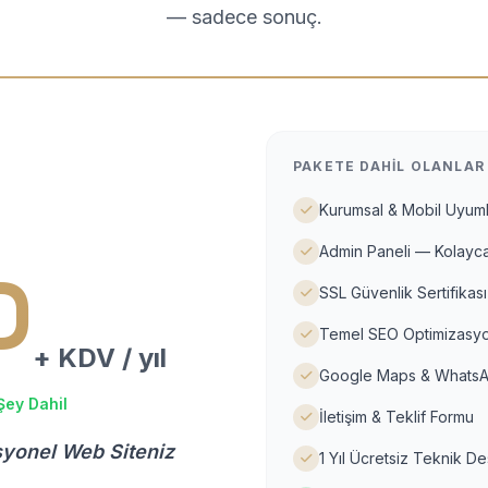
— sadece sonuç.
PAKETE DAHIL OLANLAR
Kurumsal & Mobil Uyuml
Admin Paneli — Kolayca
D
SSL Güvenlik Sertifikası
Temel SEO Optimizasyo
+ KDV / yıl
Google Maps & WhatsA
Şey Dahil
İletişim & Teklif Formu
syonel Web Siteniz
1 Yıl Ücretsiz Teknik D