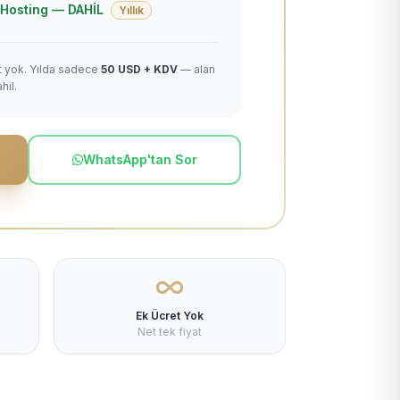
 + Hosting — DAHİL
Yıllık
et yok. Yılda sadece
50 USD + KDV
— alan
hil.
WhatsApp'tan Sor
Ek Ücret Yok
Net tek fiyat