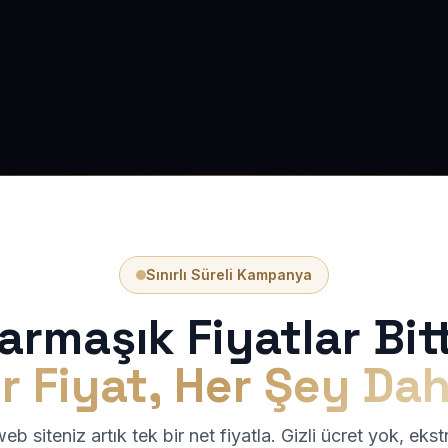
Sınırlı Süreli Kampanya
armaşık Fiyatlar Bitt
r Fiyat, Her Şey Dah
b siteniz artık tek bir net fiyatla. Gizli ücret yok, eks