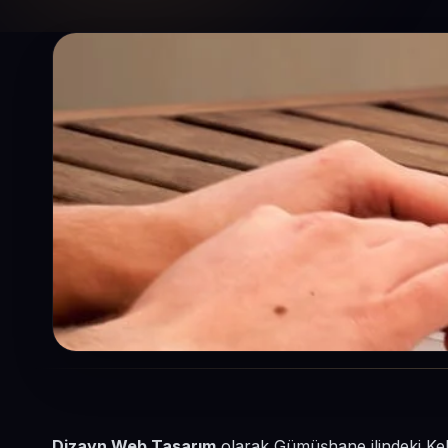
Dizayn Web Tasarım
olarak Gümüşhane ilindeki Kelk