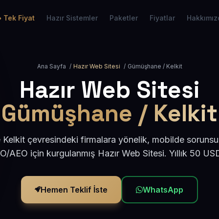
Tek Fiyat
Hazır Sistemler
Paketler
Fiyatlar
Hakkımız
Ana Sayfa
/
Hazır Web Sitesi
/
Gümüşhane / Kelkit
Hazır Web Sitesi
Gümüşhane / Kelkit
elkit çevresindeki firmalara yönelik, mobilde sorunsu
EO/AEO için kurgulanmış Hazır Web Sitesi. Yıllık 50 US
Hemen Teklif İste
WhatsApp