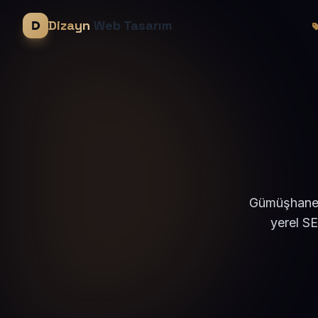
Dizayn
Web Tasarım
Gümüşhane K
yerel S