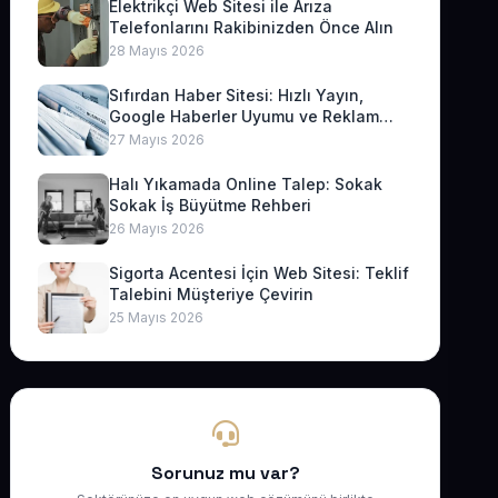
Elektrikçi Web Sitesi ile Arıza
Telefonlarını Rakibinizden Önce Alın
28 Mayıs 2026
Sıfırdan Haber Sitesi: Hızlı Yayın,
Google Haberler Uyumu ve Reklam
Geliri
27 Mayıs 2026
Halı Yıkamada Online Talep: Sokak
Sokak İş Büyütme Rehberi
26 Mayıs 2026
Sigorta Acentesi İçin Web Sitesi: Teklif
Talebini Müşteriye Çevirin
25 Mayıs 2026
Sorunuz mu var?