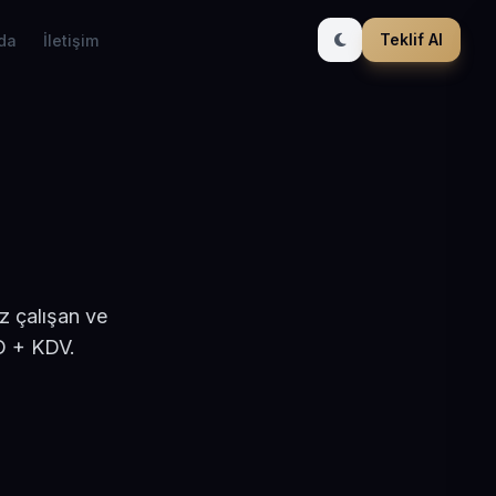
Teklif Al
da
İletişim
z çalışan ve
D + KDV.