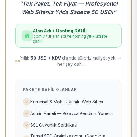
"Tek Paket, Tek Fiyat — Profesyonel
Web Siteniz Yılda Sadece 50 USD!"
Alan Adı + Hosting DAHİL
.com.tr / .tr alan adı ve hosting yıllık ücrete
dahil!
Yıllık
50 USD + KDV
dışında sürpriz maliyet yok —
her şey dahil.
PAKETE DAHIL OLANLAR
Kurumsal & Mobil Uyumlu Web Sitesi
Admin Paneli — Kolayca Kendiniz Yönetin
SSL Güvenlik Sertifikası
Temel SEO Optimizasyonu (Google'a