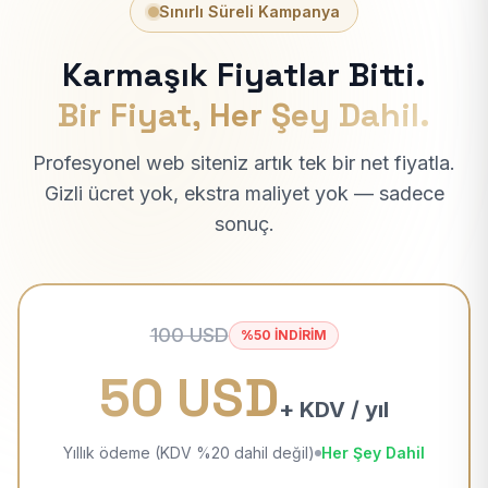
Sınırlı Süreli Kampanya
Karmaşık Fiyatlar Bitti.
Bir Fiyat, Her Şey Dahil.
Profesyonel web siteniz artık tek bir net fiyatla.
Gizli ücret yok, ekstra maliyet yok — sadece
sonuç.
100 USD
%50 İNDİRİM
50 USD
+ KDV / yıl
Yıllık ödeme (KDV %20 dahil değil)
Her Şey Dahil