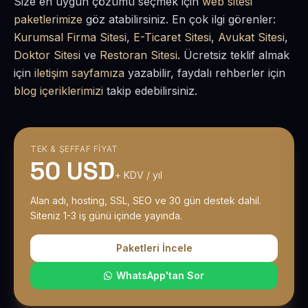
Size en uygun çözümü seçmek için
web sitesi
paketlerimize
göz atabilirsiniz. En çok ilgi görenler:
Kurumsal Firma Sitesi
,
E-Ticaret Sitesi
,
Avukat Sitesi
,
Doktor Sitesi
ve
Restoran Sitesi
. Ücretsiz teklif almak
için
iletişim sayfamıza
yazabilir, faydalı rehberler için
blog içeriklerimizi
takip edebilirsiniz.
TEK & ŞEFFAF FIYAT
50 USD
+ KDV / yıl
Alan adı, hosting, SSL, SEO ve 30 gün destek dahil.
Siteniz 1-3 iş günü içinde yayında.
Paketleri İncele
WhatsApp'tan Sor