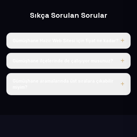
Sıkça Sorulan Sorular
Gümüşhane Hazır Web Sitesi için fiyat ne kadar?
Gümüşhane dahil Türkiye’nin her yerinde geçerli yıllık
tek fiyatımız 50 USD + KDV’dir. Alan adı, hosting, SSL ve
Gümüşhane ilçelerinde de çalışıyor musunuz?
temel SEO bu fiyatın içindedir.
Elbette; Gümüşhane iline bağlı bütün ilçelere uzaktan
ve eksiksiz şekilde hizmet sunuyoruz.
Gümüşhane aramalarında üst sıralara çıkabilir
miyim?
Sitenizi Gümüşhane odaklı yerel SEO ve AEO
içerikleriyle kuruyoruz; böylece bölgesel aramalarda
daha kolay bulunur hale gelirsiniz.