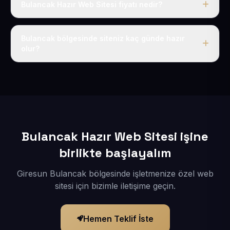
Bulancak Hazır Web Sitesi fiyatı nedir?
Tek fiyat uygulanır: yıllık 50 USD + KDV. Bu bedele alan
adı, hosting, SSL ve temel SEO da dahildir.
Bulancak bölgesinde siteniz kaç günde hazır
olur?
İçerikleriniz elimize geçtikten sonra siteniz 1-3 iş günü
içerisinde yayına alınır.
Bulancak Hazır Web Sitesi işine
birlikte başlayalım
Giresun Bulancak bölgesinde işletmenize özel web
sitesi için bizimle iletişime geçin.
Hemen Teklif İste