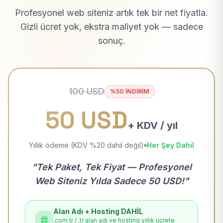
Profesyonel web siteniz artık tek bir net fiyatla.
Gizli ücret yok, ekstra maliyet yok — sadece
sonuç.
100 USD
%50 İNDİRİM
50 USD
+ KDV / yıl
Yıllık ödeme (KDV %20 dahil değil)
Her Şey Dahil
"Tek Paket, Tek Fiyat — Profesyonel
Web Siteniz Yılda Sadece 50 USD!"
Alan Adı + Hosting DAHİL
.com.tr / .tr alan adı ve hosting yıllık ücrete