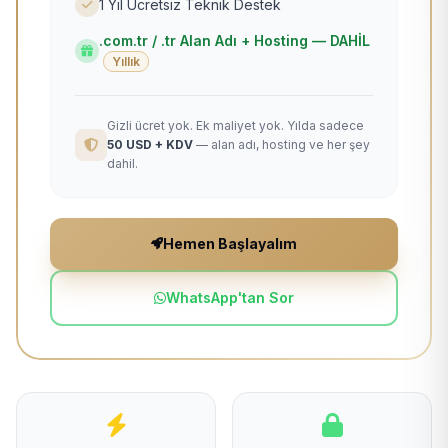
1 Yıl Ücretsiz Teknik Destek
.com.tr / .tr Alan Adı + Hosting — DAHİL
Yıllık
Gizli ücret yok. Ek maliyet yok. Yılda sadece
50 USD + KDV
— alan adı, hosting ve her şey
dahil.
Hemen Başlayalım
WhatsApp'tan Sor