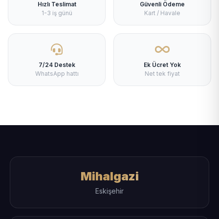
Hızlı Teslimat
Güvenli Ödeme
1-3 iş günü
Kart / Havale
7/24 Destek
Ek Ücret Yok
WhatsApp hattı
Net tek fiyat
Mihalgazi
Eskişehir