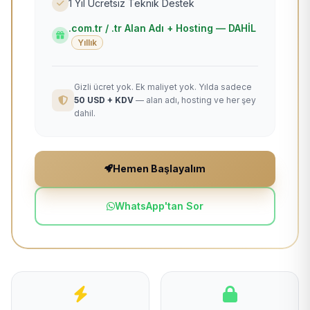
1 Yıl Ücretsiz Teknik Destek
.com.tr / .tr Alan Adı + Hosting — DAHİL
Yıllık
Gizli ücret yok. Ek maliyet yok. Yılda sadece
50 USD + KDV
— alan adı, hosting ve her şey
dahil.
Hemen Başlayalım
WhatsApp'tan Sor