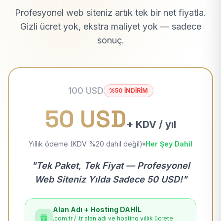
Profesyonel web siteniz artık tek bir net fiyatla.
Gizli ücret yok, ekstra maliyet yok — sadece
sonuç.
100 USD
%50 İNDİRİM
50 USD
+ KDV / yıl
Yıllık ödeme (KDV %20 dahil değil)
Her Şey Dahil
"Tek Paket, Tek Fiyat — Profesyonel
Web Siteniz Yılda Sadece 50 USD!"
Alan Adı + Hosting DAHİL
.com.tr / .tr alan adı ve hosting yıllık ücrete