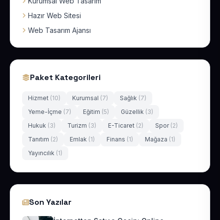
Kurumsal Web Tasarım
Hazır Web Sitesi
Web Tasarım Ajansı
Paket Kategorileri
Hizmet
(10)
Kurumsal
(7)
Sağlık
(7)
Yeme-İçme
(7)
Eğitim
(5)
Güzellik
(3)
Hukuk
(3)
Turizm
(3)
E-Ticaret
(2)
Spor
(2)
Tanıtım
(2)
Emlak
(1)
Finans
(1)
Mağaza
(1)
Yayıncılık
(1)
Son Yazılar