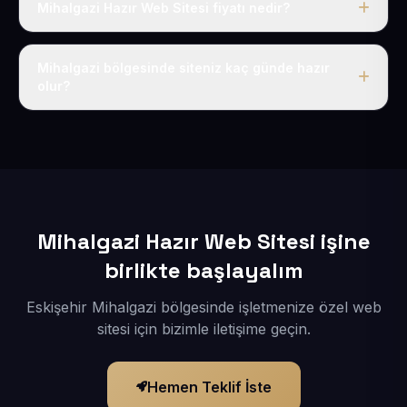
Mihalgazi Hazır Web Sitesi fiyatı nedir?
Tek fiyat uygulanır: yıllık 50 USD + KDV. Bu bedele alan
adı, hosting, SSL ve temel SEO da dahildir.
Mihalgazi bölgesinde siteniz kaç günde hazır
olur?
İçerikleriniz elimize geçtikten sonra siteniz 1-3 iş günü
içerisinde yayına alınır.
Mihalgazi Hazır Web Sitesi işine
birlikte başlayalım
Eskişehir Mihalgazi bölgesinde işletmenize özel web
sitesi için bizimle iletişime geçin.
Hemen Teklif İste