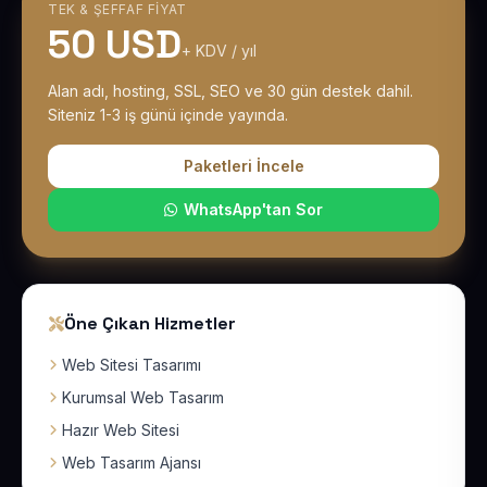
TEK & ŞEFFAF FIYAT
50 USD
+ KDV / yıl
Alan adı, hosting, SSL, SEO ve 30 gün destek dahil.
Siteniz 1-3 iş günü içinde yayında.
Paketleri İncele
WhatsApp'tan Sor
Öne Çıkan Hizmetler
Web Sitesi Tasarımı
Kurumsal Web Tasarım
Hazır Web Sitesi
Web Tasarım Ajansı