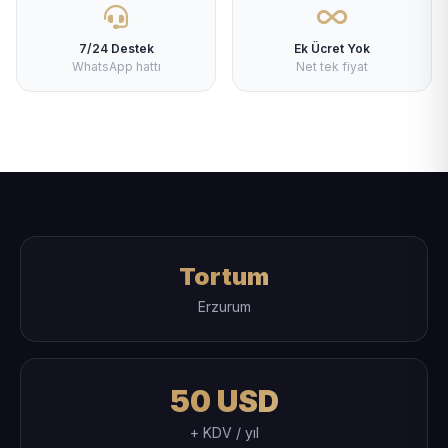
7/24 Destek
Ek Ücret Yok
WhatsApp hattı
Net tek fiyat
Tortum
Erzurum
50 USD
+ KDV / yıl