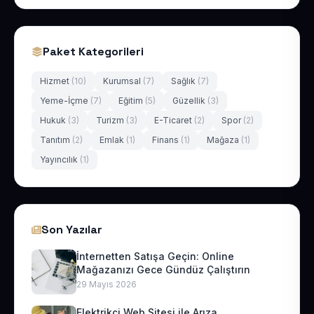
Paket Kategorileri
Hizmet
(10)
Kurumsal
(7)
Sağlık
(7)
Yeme-İçme
(7)
Eğitim
(5)
Güzellik
(3)
Hukuk
(3)
Turizm
(3)
E-Ticaret
(2)
Spor
(2)
Tanıtım
(2)
Emlak
(1)
Finans
(1)
Mağaza
(1)
Yayıncılık
(1)
Son Yazılar
İnternetten Satışa Geçin: Online
Mağazanızı Gece Gündüz Çalıştırın
29 Mayıs 2026
Elektrikçi Web Sitesi ile Arıza