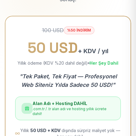
100 USD
%50 İNDİRİM
50 USD
+ KDV / yıl
Yıllık ödeme (KDV %20 dahil değil)
Her Şey Dahil
"Tek Paket, Tek Fiyat — Profesyonel
Web Siteniz Yılda Sadece 50 USD!"
Alan Adı + Hosting DAHİL
.com.tr / .tr alan adı ve hosting yıllık ücrete
dahil!
Yıllık
50 USD + KDV
dışında sürpriz maliyet yok —