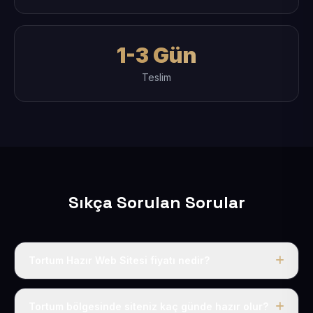
1-3 Gün
Teslim
Sıkça Sorulan Sorular
Tortum Hazır Web Sitesi fiyatı nedir?
Tek fiyat uygulanır: yıllık 50 USD + KDV. Bu bedele alan
adı, hosting, SSL ve temel SEO da dahildir.
Tortum bölgesinde siteniz kaç günde hazır olur?