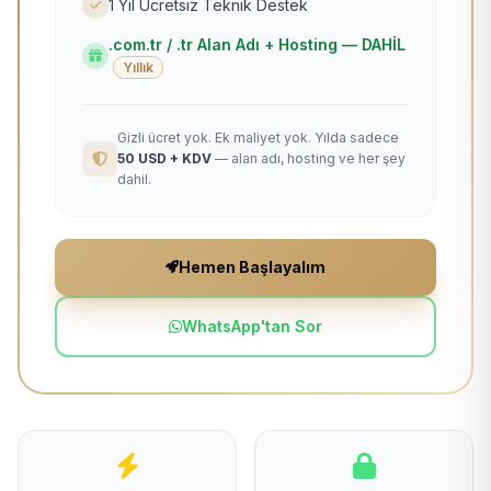
1 Yıl Ücretsiz Teknik Destek
.com.tr / .tr Alan Adı + Hosting — DAHİL
Yıllık
Gizli ücret yok. Ek maliyet yok. Yılda sadece
50 USD + KDV
— alan adı, hosting ve her şey
dahil.
Hemen Başlayalım
WhatsApp'tan Sor