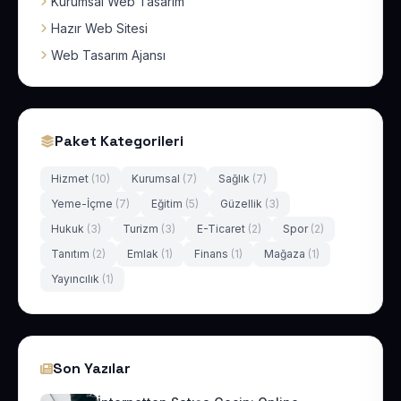
Kurumsal Web Tasarım
Hazır Web Sitesi
Web Tasarım Ajansı
Paket Kategorileri
Hizmet
(10)
Kurumsal
(7)
Sağlık
(7)
Yeme-İçme
(7)
Eğitim
(5)
Güzellik
(3)
Hukuk
(3)
Turizm
(3)
E-Ticaret
(2)
Spor
(2)
Tanıtım
(2)
Emlak
(1)
Finans
(1)
Mağaza
(1)
Yayıncılık
(1)
Son Yazılar