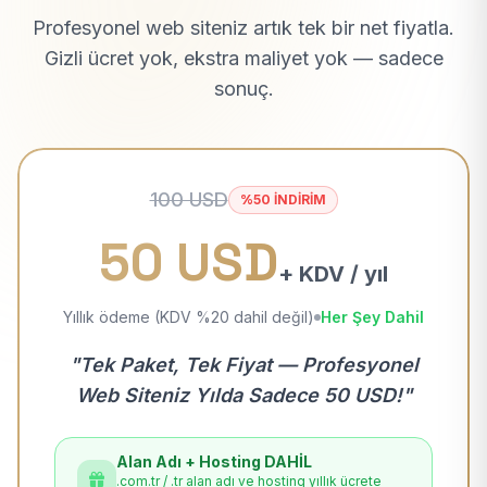
Profesyonel web siteniz artık tek bir net fiyatla.
Gizli ücret yok, ekstra maliyet yok — sadece
sonuç.
100 USD
%50 İNDİRİM
50 USD
+ KDV / yıl
Yıllık ödeme (KDV %20 dahil değil)
Her Şey Dahil
"Tek Paket, Tek Fiyat — Profesyonel
Web Siteniz Yılda Sadece 50 USD!"
Alan Adı + Hosting DAHİL
.com.tr / .tr alan adı ve hosting yıllık ücrete