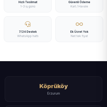
Hızlı Teslimat
Güvenli Ödeme
1-3 iş günü
Kart / Havale
7/24 Destek
Ek Ücret Yok
WhatsApp hattı
Net tek fiyat
Köprüköy
Erzurum