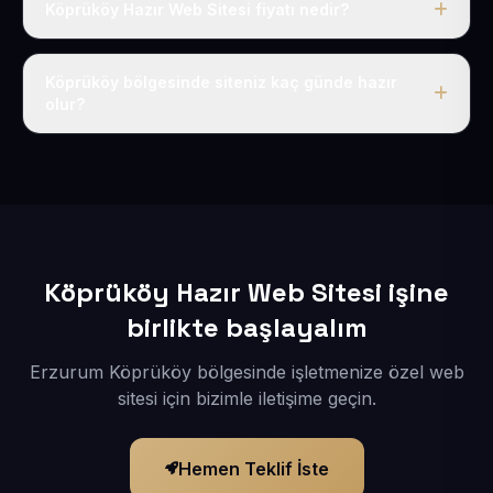
Köprüköy Hazır Web Sitesi fiyatı nedir?
Tek fiyat uygulanır: yıllık 50 USD + KDV. Bu bedele alan
adı, hosting, SSL ve temel SEO da dahildir.
Köprüköy bölgesinde siteniz kaç günde hazır
olur?
İçerikleriniz elimize geçtikten sonra siteniz 1-3 iş günü
içerisinde yayına alınır.
Köprüköy Hazır Web Sitesi işine
birlikte başlayalım
Erzurum Köprüköy bölgesinde işletmenize özel web
sitesi için bizimle iletişime geçin.
Hemen Teklif İste