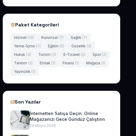
Paket Kategorileri
Hizmet
(10)
Kurumsal
(7)
Sağlık
(7)
Yeme-İçme
(7)
Eğitim
(5)
Güzellik
(3)
Hukuk
(3)
Turizm
(3)
E-Ticaret
(2)
Spor
(2)
Tanıtım
(2)
Emlak
(1)
Finans
(1)
Mağaza
(1)
Yayıncılık
(1)
Son Yazılar
İnternetten Satışa Geçin: Online
Mağazanızı Gece Gündüz Çalıştırın
29 Mayıs 2026