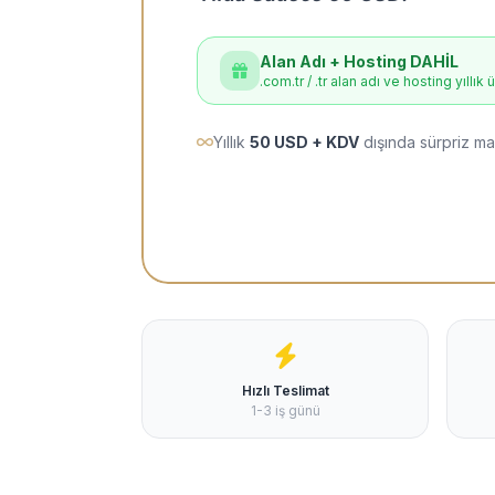
Alan Adı + Hosting DAHİL
.com.tr / .tr alan adı ve hosting yıllık 
Yıllık
50 USD + KDV
dışında sürpriz ma
Hızlı Teslimat
1-3 iş günü