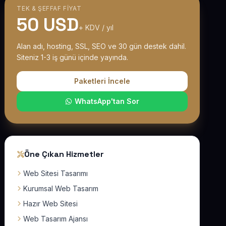
TEK & ŞEFFAF FIYAT
50 USD
+ KDV / yıl
Alan adı, hosting, SSL, SEO ve 30 gün destek dahil.
Siteniz 1-3 iş günü içinde yayında.
Paketleri İncele
WhatsApp'tan Sor
Öne Çıkan Hizmetler
Web Sitesi Tasarımı
Kurumsal Web Tasarım
Hazır Web Sitesi
Web Tasarım Ajansı