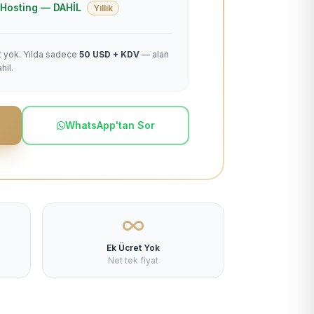
 + Hosting — DAHİL
Yıllık
et yok. Yılda sadece
50 USD + KDV
— alan
hil.
WhatsApp'tan Sor
Ek Ücret Yok
Net tek fiyat