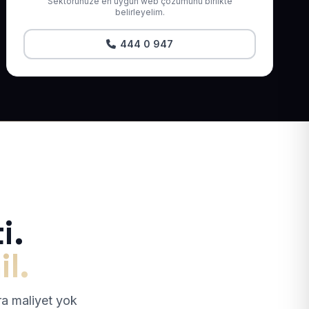
Sektörünüze en uygun web çözümünü birlikte
belirleyelim.
444 0 947
i.
il.
tra maliyet yok