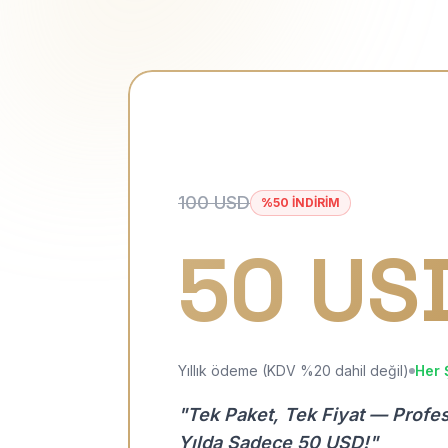
100 USD
%50 İNDİRİM
50 US
Yıllık ödeme (KDV %20 dahil değil)
Her 
"Tek Paket, Tek Fiyat — Profe
Yılda Sadece 50 USD!"