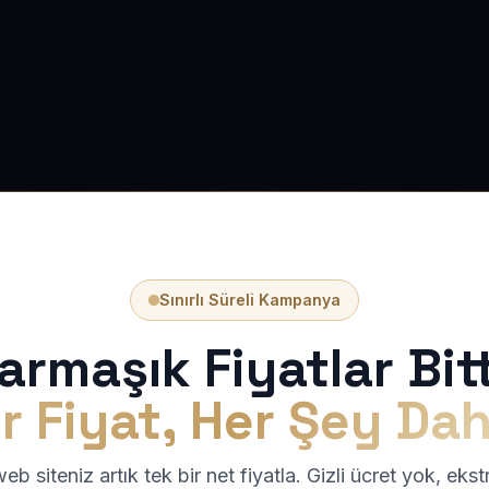
Sınırlı Süreli Kampanya
armaşık Fiyatlar Bitt
r Fiyat, Her Şey Dah
b siteniz artık tek bir net fiyatla. Gizli ücret yok, eks