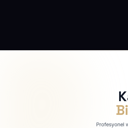
K
Bi
Profesyonel we