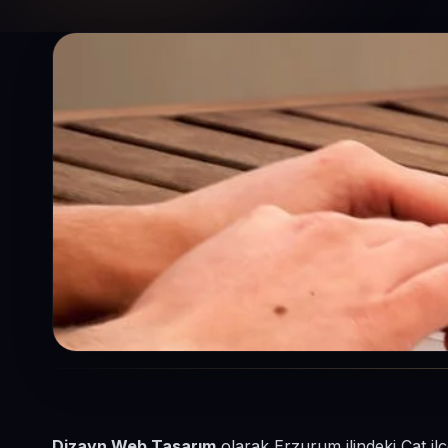
Dizayn Web Tasarım
olarak Erzurum ilindeki Çat il