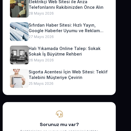
Elektrikçi Web Sitesi ile Arıza
Telefonlarını Rakibinizden Önce Alın
28 Mayıs 2026
Sıfırdan Haber Sitesi: Hızlı Yayın,
Google Haberler Uyumu ve Reklam
Geliri
27 Mayıs 2026
Halı Yıkamada Online Talep: Sokak
Sokak İş Büyütme Rehberi
26 Mayıs 2026
Sigorta Acentesi İçin Web Sitesi: Teklif
Talebini Müşteriye Çevirin
25 Mayıs 2026
Sorunuz mu var?