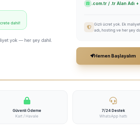
.com.tr / .tr Alan Adı
ücrete dahil!
Gizli ücret yok. Ek maliy
adı, hosting ve her şey da
liyet yok — her şey dahil.
Hemen Başlayalım
Güvenli Ödeme
7/24 Destek
Kart / Havale
WhatsApp hattı