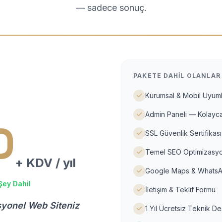
— sadece sonuç.
PAKETE DAHIL OLANLAR
Kurumsal & Mobil Uyuml
Admin Paneli — Kolayca
D
SSL Güvenlik Sertifikası
Temel SEO Optimizasyo
+ KDV / yıl
Google Maps & WhatsA
Şey Dahil
İletişim & Teklif Formu
syonel Web Siteniz
1 Yıl Ücretsiz Teknik D