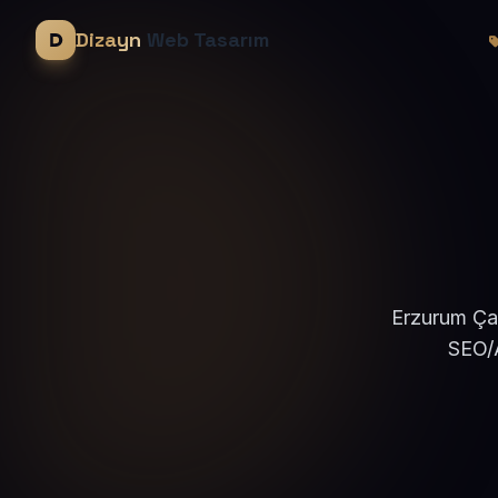
Dizayn
Web Tasarım
Erzurum Çat
SEO/A