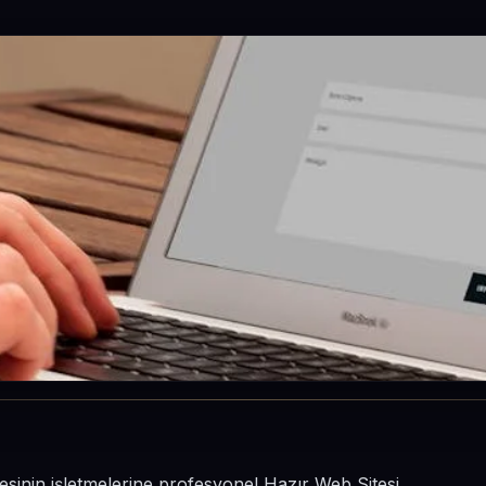
çesinin işletmelerine profesyonel Hazır Web Sitesi