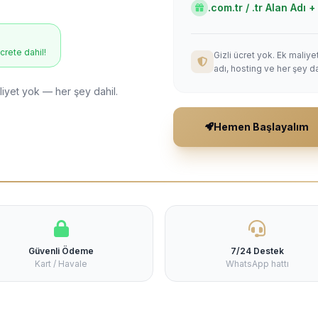
.com.tr / .tr Alan Adı
ücrete dahil!
Gizli ücret yok. Ek maliy
adı, hosting ve her şey da
liyet yok — her şey dahil.
Hemen Başlayalım
Güvenli Ödeme
7/24 Destek
Kart / Havale
WhatsApp hattı