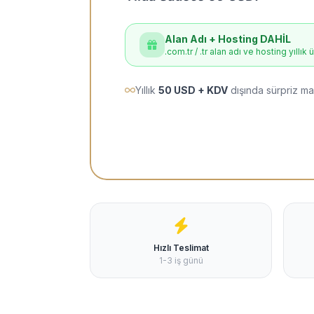
Alan Adı + Hosting DAHİL
.com.tr / .tr alan adı ve hosting yıllık 
Yıllık
50 USD + KDV
dışında sürpriz ma
Hızlı Teslimat
1-3 iş günü