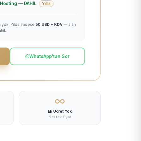
 + Hosting — DAHİL
Yıllık
et yok. Yılda sadece
50 USD + KDV
— alan
hil.
WhatsApp'tan Sor
Ek Ücret Yok
Net tek fiyat