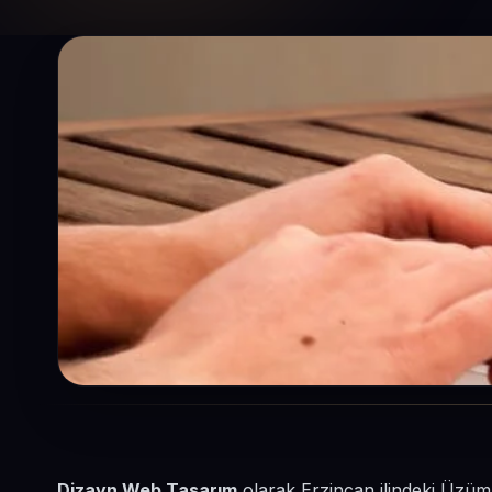
Dizayn Web Tasarım
olarak Erzincan ilindeki Üzüml