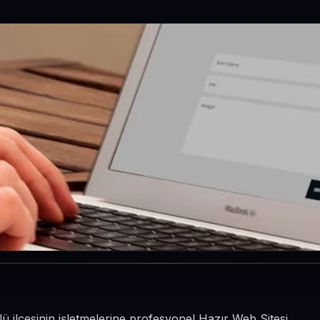
ü ilçesinin işletmelerine profesyonel Hazır Web Sitesi