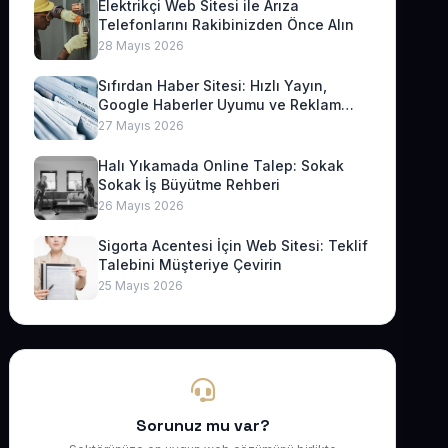
Elektrikçi Web Sitesi ile Arıza
Telefonlarını Rakibinizden Önce Alın
28 Mayıs 2026
Sıfırdan Haber Sitesi: Hızlı Yayın,
Google Haberler Uyumu ve Reklam
Geliri
27 Mayıs 2026
Halı Yıkamada Online Talep: Sokak
Sokak İş Büyütme Rehberi
26 Mayıs 2026
Sigorta Acentesi İçin Web Sitesi: Teklif
Talebini Müşteriye Çevirin
25 Mayıs 2026
Sorunuz mu var?