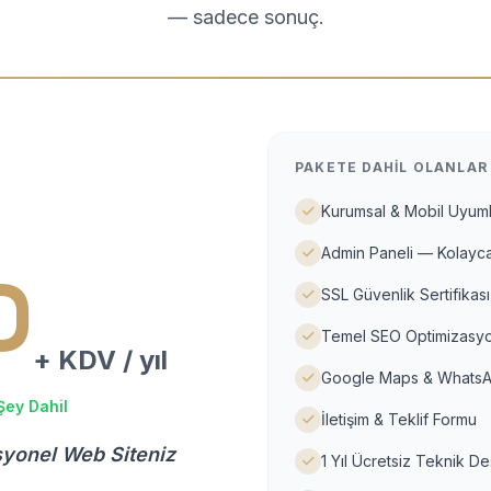
— sadece sonuç.
PAKETE DAHIL OLANLAR
Kurumsal & Mobil Uyuml
Admin Paneli — Kolayca
D
SSL Güvenlik Sertifikası
Temel SEO Optimizasyo
+ KDV / yıl
Google Maps & WhatsA
Şey Dahil
İletişim & Teklif Formu
syonel Web Siteniz
1 Yıl Ücretsiz Teknik D