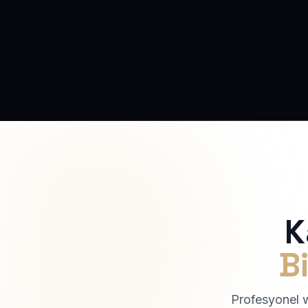
K
Bi
Profesyonel we