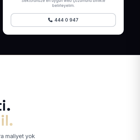
Sektörünüze en uygun web çözümünü birlikte
belirleyelim.
444 0 947
i.
il.
tra maliyet yok