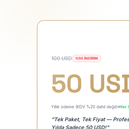
100 USD
%50 İNDİRİM
50 US
Yıllık ödeme (KDV %20 dahil değil)
Her 
"Tek Paket, Tek Fiyat — Profe
Yılda Sadece 50 USD!"