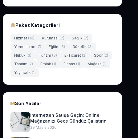
Paket Kategorileri
Hizmet
(10)
Kurumsal
(7)
Sağlık
(7)
Yeme-İçme
(7)
Eğitim
(5)
Güzellik
(3)
Hukuk
(3)
Turizm
(3)
E-Ticaret
(2)
Spor
(2)
Tanıtım
(2)
Emlak
(1)
Finans
(1)
Mağaza
(1)
Yayıncılık
(1)
Son Yazılar
İnternetten Satışa Geçin: Online
Mağazanızı Gece Gündüz Çalıştırın
29 Mayıs 2026