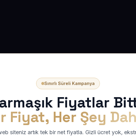
Sınırlı Süreli Kampanya
armaşık Fiyatlar Bitt
r Fiyat, Her Şey Dah
b siteniz artık tek bir net fiyatla. Gizli ücret yok, eks