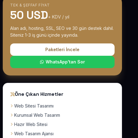
TEK & ŞEFFAF FIYAT
50 USD
+ KDV / yıl
Alan adı, hosting, SSL, SEO ve 30 gün destek dahil.
Siteniz 1-3 iş günü içinde yayında.
Paketleri İncele
WhatsApp'tan Sor
Öne Çıkan Hizmetler
Web Sitesi Tasarımı
Kurumsal Web Tasarım
Hazır Web Sitesi
Web Tasarım Ajansı