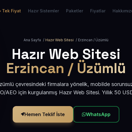
Tek Fiyat
Hazır Sistemler
Paketler
Fiyatlar
Hakkımız
Ana Sayfa
/
Hazır Web Sitesi
/
Erzincan / Üzümlü
Hazır Web Sitesi
Erzincan / Üzümlü
zümlü çevresindeki firmalara yönelik, mobilde sorunsuz
EO/AEO için kurgulanmış Hazır Web Sitesi. Yıllık 50 US
Hemen Teklif İste
WhatsApp