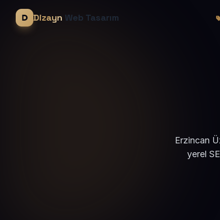
Dizayn
Web Tasarım
Erzincan Ü
yerel S