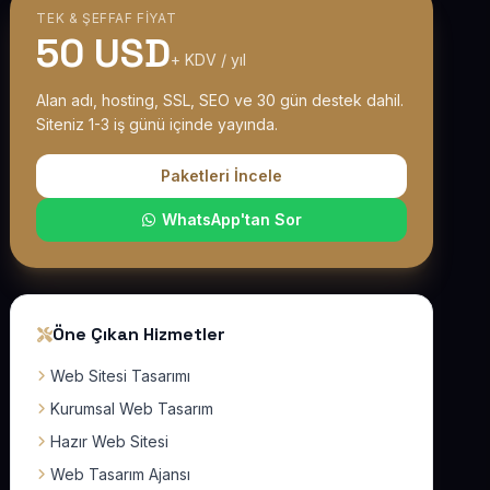
TEK & ŞEFFAF FIYAT
50 USD
+ KDV / yıl
Alan adı, hosting, SSL, SEO ve 30 gün destek dahil.
Siteniz 1-3 iş günü içinde yayında.
Paketleri İncele
WhatsApp'tan Sor
Öne Çıkan Hizmetler
Web Sitesi Tasarımı
Kurumsal Web Tasarım
Hazır Web Sitesi
Web Tasarım Ajansı