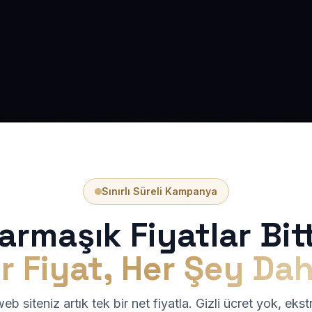
Sınırlı Süreli Kampanya
armaşık Fiyatlar Bitt
r Fiyat, Her Şey Dah
b siteniz artık tek bir net fiyatla. Gizli ücret yok, eks