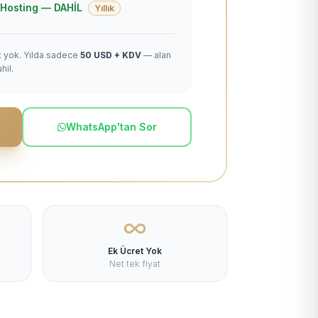
 + Hosting — DAHİL
Yıllık
et yok. Yılda sadece
50 USD + KDV
— alan
hil.
WhatsApp'tan Sor
Ek Ücret Yok
Net tek fiyat