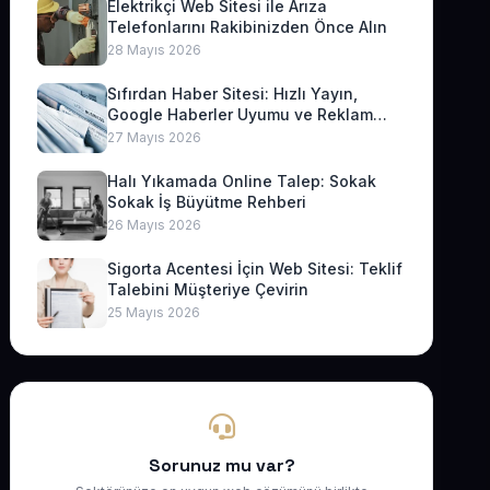
Elektrikçi Web Sitesi ile Arıza
Telefonlarını Rakibinizden Önce Alın
28 Mayıs 2026
Sıfırdan Haber Sitesi: Hızlı Yayın,
Google Haberler Uyumu ve Reklam
Geliri
27 Mayıs 2026
Halı Yıkamada Online Talep: Sokak
Sokak İş Büyütme Rehberi
26 Mayıs 2026
Sigorta Acentesi İçin Web Sitesi: Teklif
Talebini Müşteriye Çevirin
25 Mayıs 2026
Sorunuz mu var?