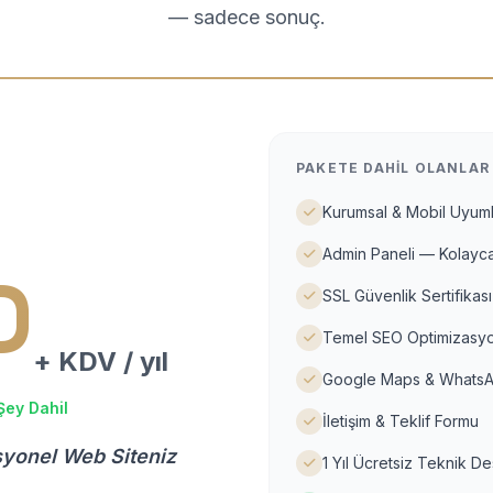
— sadece sonuç.
PAKETE DAHIL OLANLAR
Kurumsal & Mobil Uyuml
Admin Paneli — Kolayca
D
SSL Güvenlik Sertifikası
Temel SEO Optimizasyo
+ KDV / yıl
Google Maps & WhatsA
Şey Dahil
İletişim & Teklif Formu
syonel Web Siteniz
1 Yıl Ücretsiz Teknik D