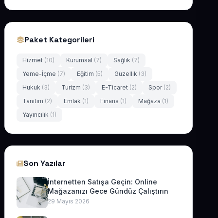
Paket Kategorileri
Hizmet
(10)
Kurumsal
(7)
Sağlık
(7)
Yeme-İçme
(7)
Eğitim
(5)
Güzellik
(3)
Hukuk
(3)
Turizm
(3)
E-Ticaret
(2)
Spor
(2)
Tanıtım
(2)
Emlak
(1)
Finans
(1)
Mağaza
(1)
Yayıncılık
(1)
Son Yazılar
İnternetten Satışa Geçin: Online
Mağazanızı Gece Gündüz Çalıştırın
29 Mayıs 2026