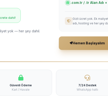
.com.tr / .tr Alan Adı
ücrete dahil!
Gizli ücret yok. Ek maliy
adı, hosting ve her şey da
liyet yok — her şey dahil.
Hemen Başlayalım
Güvenli Ödeme
7/24 Destek
Kart / Havale
WhatsApp hattı