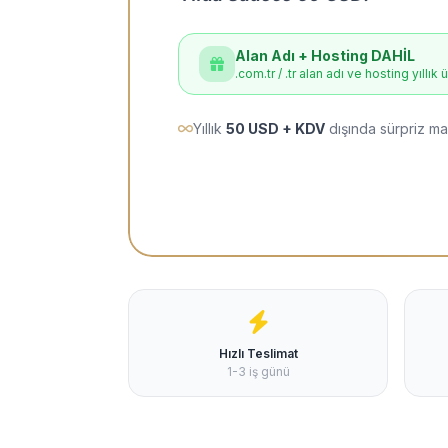
Alan Adı + Hosting DAHİL
.com.tr / .tr alan adı ve hosting yıllık 
Yıllık
50 USD + KDV
dışında sürpriz ma
Hızlı Teslimat
1-3 iş günü