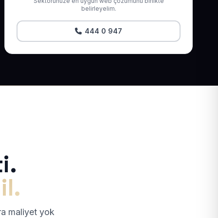
Sektörünüze en uygun web çözümünü birlikte
belirleyelim.
444 0 947
i.
il.
tra maliyet yok