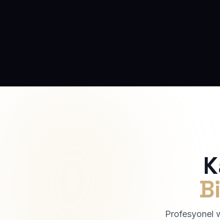
K
Bi
Profesyonel we