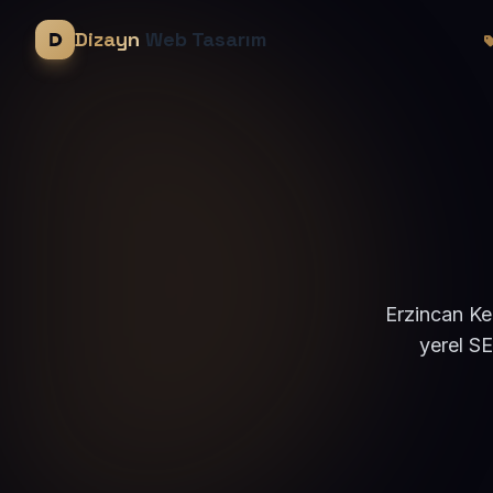
Dizayn
Web Tasarım
Erzincan Ke
yerel S