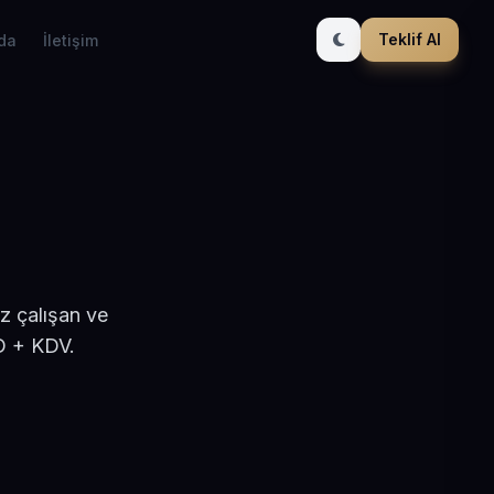
Teklif Al
da
İletişim
z çalışan ve
D + KDV.