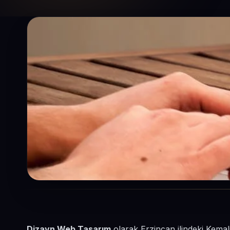
Dizayn Web Tasarım
olarak Erzincan ilindeki Kemali