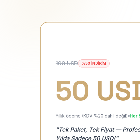
100 USD
%50 İNDİRİM
50 US
Yıllık ödeme (KDV %20 dahil değil)
Her 
"Tek Paket, Tek Fiyat — Profe
Yılda Sadece 50 USD!"