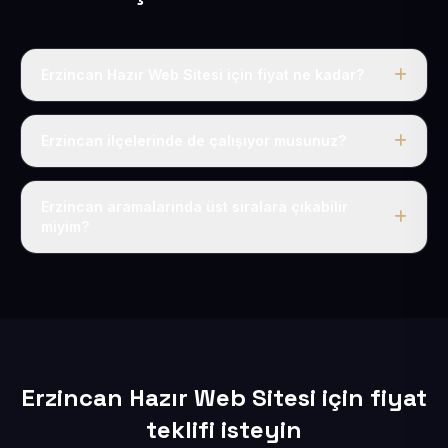
Erzincan Hazır Web Sitesi için fiyat ne kadar?
Erzincan dahil Türkiye’nin her yerinde geçerli yıllık tek
fiyatımız 50 USD + KDV’dir. Alan adı, hosting, SSL ve
Erzincan ilçelerinde de çalışıyor musunuz?
temel SEO bu fiyatın içindedir.
Elbette; Erzincan iline bağlı bütün ilçelere uzaktan ve
eksiksiz şekilde hizmet sunuyoruz.
Erzincan aramalarında üst sıralara çıkabilir
miyim?
Sitenizi Erzincan odaklı yerel SEO ve AEO içerikleriyle
kuruyoruz; böylece bölgesel aramalarda daha kolay
bulunur hale gelirsiniz.
Erzincan Hazır Web Sitesi için fiyat
teklifi isteyin