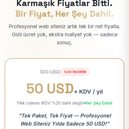
Karmaşık Fiyatlar Bitti.
Bir Fiyat, Her Şey Dahil.
Profesyonel web siteniz artık tek bir net fiyatla.
Gizli ücret yok, ekstra maliyet yok — sadece
sonuç.
100 USD
%50 İNDİRİM
50 USD
+ KDV / yıl
Yıllık ödeme (KDV %20 dahil değil)
Her Şey Dahil
"Tek Paket, Tek Fiyat — Profesyonel
Web Siteniz Yılda Sadece 50 USD!"