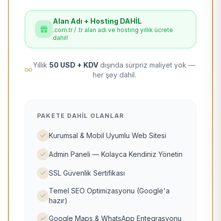
Alan Adı + Hosting DAHİL
.com.tr / .tr alan adı ve hosting yıllık ücrete
dahil!
Yıllık
50 USD + KDV
dışında sürpriz maliyet yok —
her şey dahil.
PAKETE DAHIL OLANLAR
Kurumsal & Mobil Uyumlu Web Sitesi
Admin Paneli — Kolayca Kendiniz Yönetin
SSL Güvenlik Sertifikası
Temel SEO Optimizasyonu (Google'a
hazır)
Google Maps & WhatsApp Entegrasyonu