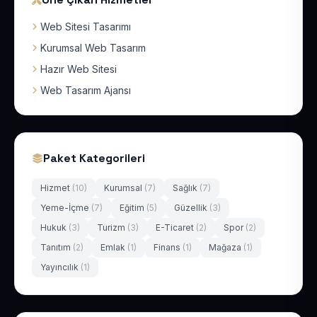
Web Sitesi Tasarımı
Kurumsal Web Tasarım
Hazır Web Sitesi
Web Tasarım Ajansı
Paket Kategorileri
Hizmet
(10)
Kurumsal
(7)
Sağlık
(7)
Yeme-İçme
(7)
Eğitim
(5)
Güzellik
(3)
Hukuk
(3)
Turizm
(3)
E-Ticaret
(2)
Spor
(2)
Tanıtım
(2)
Emlak
(1)
Finans
(1)
Mağaza
(1)
Yayıncılık
(1)