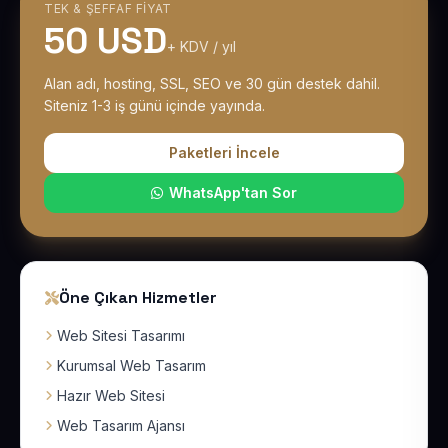
TEK & ŞEFFAF FIYAT
50 USD
+ KDV / yıl
Alan adı, hosting, SSL, SEO ve 30 gün destek dahil.
Siteniz 1-3 iş günü içinde yayında.
Paketleri İncele
WhatsApp'tan Sor
Öne Çıkan Hizmetler
Web Sitesi Tasarımı
Kurumsal Web Tasarım
Hazır Web Sitesi
Web Tasarım Ajansı