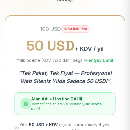
100 USD
%50 İNDİRİM
50 USD
+ KDV / yıl
Yıllık ödeme (KDV %20 dahil değil)
Her Şey Dahil
"Tek Paket, Tek Fiyat — Profesyonel
Web Siteniz Yılda Sadece 50 USD!"
Alan Adı + Hosting DAHİL
.com.tr / .tr alan adı ve hosting yıllık ücrete
dahil!
Yıllık
50 USD + KDV
dışında sürpriz maliyet yok —