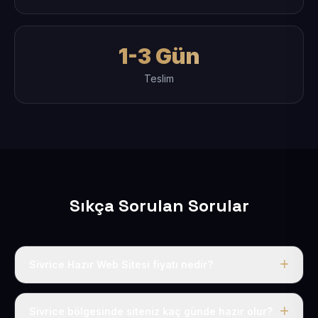
1-3 Gün
Teslim
Sıkça Sorulan Sorular
Sivrice Hazır Web Sitesi fiyatı nedir?
Tek fiyat uygulanır: yıllık 50 USD + KDV. Bu bedele alan
adı, hosting, SSL ve temel SEO da dahildir.
Sivrice bölgesinde siteniz kaç günde hazır olur?