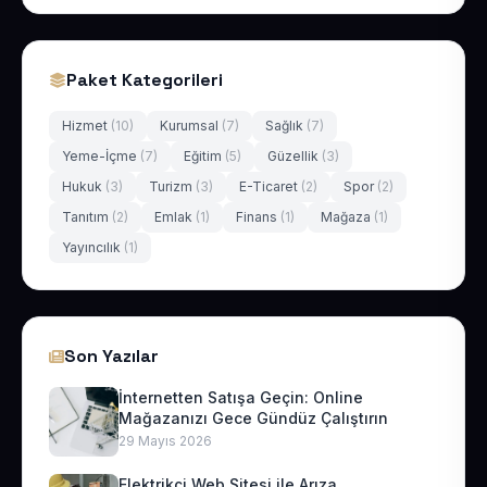
Paket Kategorileri
Hizmet
(10)
Kurumsal
(7)
Sağlık
(7)
Yeme-İçme
(7)
Eğitim
(5)
Güzellik
(3)
Hukuk
(3)
Turizm
(3)
E-Ticaret
(2)
Spor
(2)
Tanıtım
(2)
Emlak
(1)
Finans
(1)
Mağaza
(1)
Yayıncılık
(1)
Son Yazılar
İnternetten Satışa Geçin: Online
Mağazanızı Gece Gündüz Çalıştırın
29 Mayıs 2026
Elektrikçi Web Sitesi ile Arıza