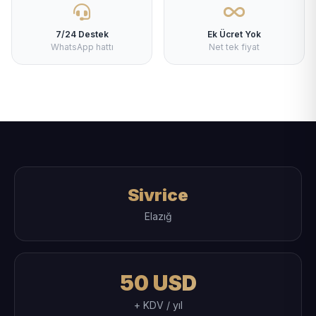
7/24 Destek
Ek Ücret Yok
WhatsApp hattı
Net tek fiyat
Sivrice
Elazığ
50 USD
+ KDV / yıl