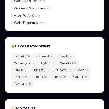
Web Sitesi Tasarımı
Kurumsal Web Tasarım
Hazır Web Sitesi
Web Tasarım Ajansı
Paket Kategorileri
Hizmet
(10)
Kurumsal
(7)
Sağlık
(7)
Yeme-İçme
(7)
Eğitim
(5)
Güzellik
(3)
Hukuk
(3)
Turizm
(3)
E-Ticaret
(2)
Spor
(2)
Tanıtım
(2)
Emlak
(1)
Finans
(1)
Mağaza
(1)
Yayıncılık
(1)
Son Yazılar