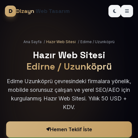
Dizayn
Web Tasarım
Ana Sayfa
/
Hazır Web Sitesi
/
Edirne / Uzunköprü
Hazır Web Sitesi
Edirne / Uzunköprü
Edirne Uzunköprü çevresindeki firmalara yönelik,
mobilde sorunsuz çalışan ve yerel SEO/AEO için
kurgulanmış Hazır Web Sitesi. Yıllık 50 USD +
KDV.
Hemen Teklif İste