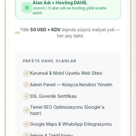
Alan Adı + Hosting DAHİL
.com.tr / .tr alan adı ve hosting yıllık ücrete
dahil!
Yıllık
50 USD + KDV
dışında sürpriz maliyet yok —
her şey dahil.
PAKETE DAHIL OLANLAR
Kurumsal & Mobil Uyumlu Web Sitesi
Admin Paneli — Kolayca Kendiniz Yönetin
SSL Güvenlik Sertifikası
Temel SEO Optimizasyonu (Google'a
hazır)
Google Maps & WhatsApp Entegrasyonu
İletişim & Teklif Formu