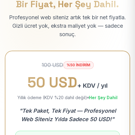
Bir Fiyat, Her Şey Dahil.
Profesyonel web siteniz artık tek bir net fiyatla.
Gizli ücret yok, ekstra maliyet yok — sadece
sonuç.
100 USD
%50 İNDİRİM
50 USD
+ KDV / yıl
Yıllık ödeme (KDV %20 dahil değil)
Her Şey Dahil
"Tek Paket, Tek Fiyat — Profesyonel
Web Siteniz Yılda Sadece 50 USD!"