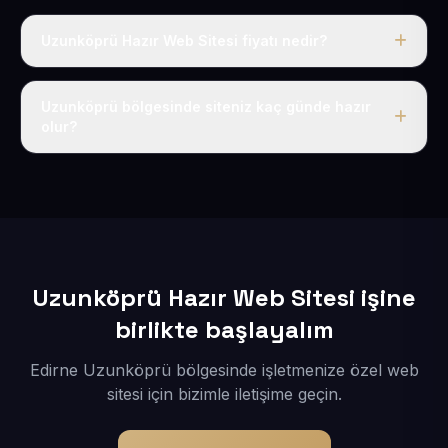
Uzunköprü Hazır Web Sitesi fiyatı nedir?
Tek fiyat uygulanır: yıllık 50 USD + KDV. Bu bedele alan
adı, hosting, SSL ve temel SEO da dahildir.
Uzunköprü bölgesinde siteniz kaç günde hazır
olur?
İçerikleriniz elimize geçtikten sonra siteniz 1-3 iş günü
içerisinde yayına alınır.
Uzunköprü Hazır Web Sitesi işine
birlikte başlayalım
Edirne Uzunköprü bölgesinde işletmenize özel web
sitesi için bizimle iletişime geçin.