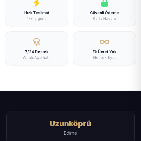
Hızlı Teslimat
Güvenli Ödeme
1-3 iş günü
Kart / Havale
7/24 Destek
Ek Ücret Yok
WhatsApp hattı
Net tek fiyat
Uzunköprü
Edirne