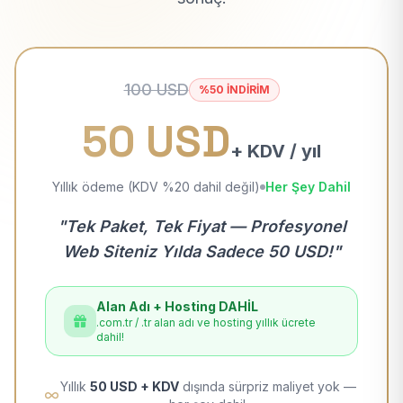
100 USD
%50 İNDİRİM
50 USD
+ KDV / yıl
Yıllık ödeme (KDV %20 dahil değil)
Her Şey Dahil
"Tek Paket, Tek Fiyat — Profesyonel
Web Siteniz Yılda Sadece 50 USD!"
Alan Adı + Hosting DAHİL
.com.tr / .tr alan adı ve hosting yıllık ücrete
dahil!
Yıllık
50 USD + KDV
dışında sürpriz maliyet yok —