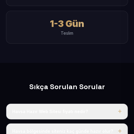
1-3 Gün
Teslim
Sıkça Sorulan Sorular
Havsa Hazır Web Sitesi fiyatı nedir?
Tek fiyat uygulanır: yıllık 50 USD + KDV. Bu bedele alan
adı, hosting, SSL ve temel SEO da dahildir.
Havsa bölgesinde siteniz kaç günde hazır olur?