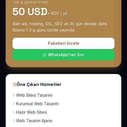
TEK & ŞEFFAF FIYAT
50 USD
+ KDV / yıl
Alan adı, hosting, SSL, SEO ve 30 gün destek dahil.
Siteniz 1-3 iş günü içinde yayında.
Paketleri İncele
WhatsApp'tan Sor
Öne Çıkan Hizmetler
Web Sitesi Tasarımı
Kurumsal Web Tasarım
Hazır Web Sitesi
Web Tasarım Ajansı