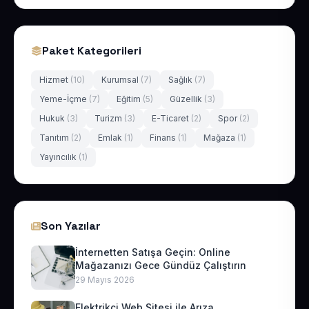
Paket Kategorileri
Hizmet
(10)
Kurumsal
(7)
Sağlık
(7)
Yeme-İçme
(7)
Eğitim
(5)
Güzellik
(3)
Hukuk
(3)
Turizm
(3)
E-Ticaret
(2)
Spor
(2)
Tanıtım
(2)
Emlak
(1)
Finans
(1)
Mağaza
(1)
Yayıncılık
(1)
Son Yazılar
İnternetten Satışa Geçin: Online
Mağazanızı Gece Gündüz Çalıştırın
29 Mayıs 2026
Elektrikçi Web Sitesi ile Arıza