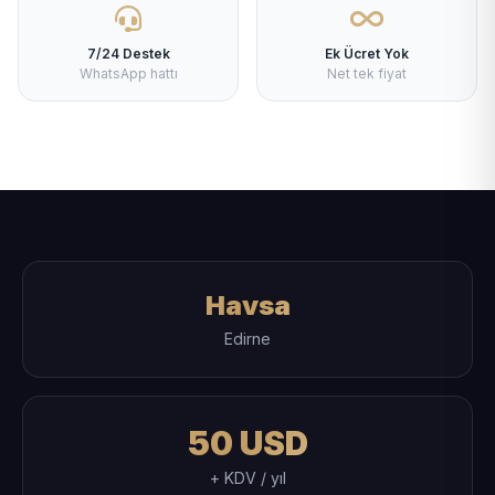
7/24 Destek
Ek Ücret Yok
WhatsApp hattı
Net tek fiyat
Havsa
Edirne
50 USD
+ KDV / yıl