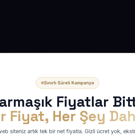
Sınırlı Süreli Kampanya
armaşık Fiyatlar Bitt
r Fiyat, Her Şey Dah
b siteniz artık tek bir net fiyatla. Gizli ücret yok, eks