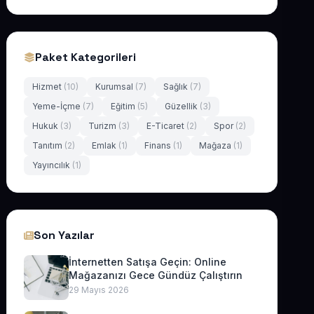
Paket Kategorileri
Hizmet
(10)
Kurumsal
(7)
Sağlık
(7)
Yeme-İçme
(7)
Eğitim
(5)
Güzellik
(3)
Hukuk
(3)
Turizm
(3)
E-Ticaret
(2)
Spor
(2)
Tanıtım
(2)
Emlak
(1)
Finans
(1)
Mağaza
(1)
Yayıncılık
(1)
Son Yazılar
İnternetten Satışa Geçin: Online
Mağazanızı Gece Gündüz Çalıştırın
29 Mayıs 2026