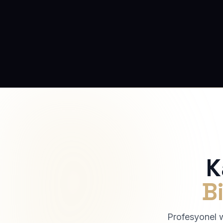
K
Bi
Profesyonel we