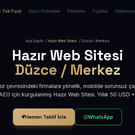
Tek Fiyat
Hazır Sistemler
Paketler
Fiyatlar
Hakkımız
Ana Sayfa
/
Hazır Web Sitesi
/
Düzce / Merkez
Hazır Web Sitesi
Düzce / Merkez
 çevresindeki firmalara yönelik, mobilde sorunsuz çal
EO için kurgulanmış Hazır Web Sitesi. Yıllık 50 USD 
Hemen Teklif İste
WhatsApp