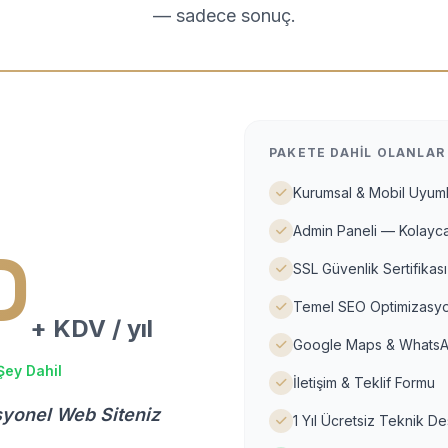
— sadece sonuç.
PAKETE DAHIL OLANLAR
Kurumsal & Mobil Uyuml
Admin Paneli — Kolayca
D
SSL Güvenlik Sertifikası
Temel SEO Optimizasyo
+ KDV / yıl
Google Maps & WhatsA
Şey Dahil
İletişim & Teklif Formu
syonel Web Siteniz
1 Yıl Ücretsiz Teknik D