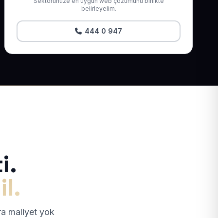
Sektörünüze en uygun web çözümünü birlikte
belirleyelim.
444 0 947
i.
il.
tra maliyet yok