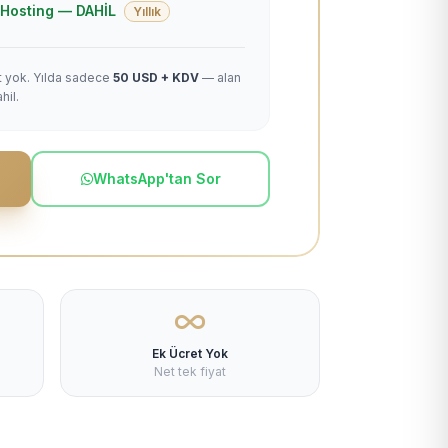
 + Hosting — DAHİL
Yıllık
et yok. Yılda sadece
50 USD + KDV
— alan
hil.
WhatsApp'tan Sor
Ek Ücret Yok
Net tek fiyat