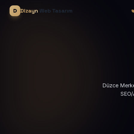
Dizayn
Web Tasarım
Düzce Merkez
SEO/A