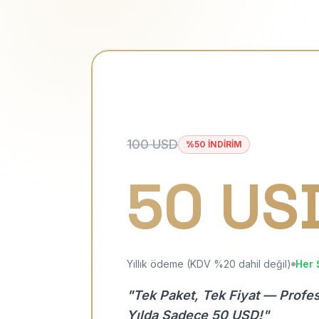
100 USD
%50 İNDİRİM
50 US
Yıllık ödeme (KDV %20 dahil değil)
Her 
"Tek Paket, Tek Fiyat — Profe
Yılda Sadece 50 USD!"