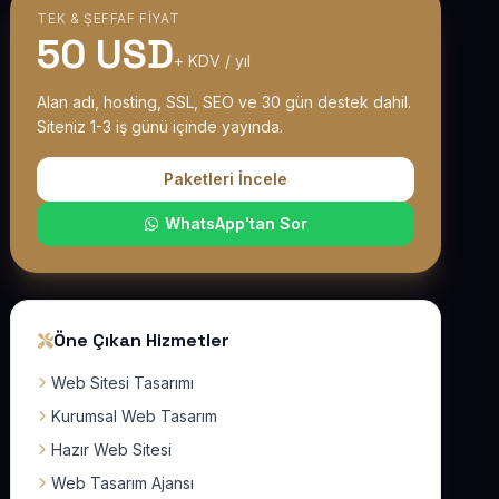
TEK & ŞEFFAF FIYAT
50 USD
+ KDV / yıl
Alan adı, hosting, SSL, SEO ve 30 gün destek dahil.
Siteniz 1-3 iş günü içinde yayında.
Paketleri İncele
WhatsApp'tan Sor
Öne Çıkan Hizmetler
Web Sitesi Tasarımı
Kurumsal Web Tasarım
Hazır Web Sitesi
Web Tasarım Ajansı