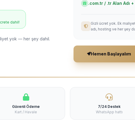
.com.tr / .tr Alan Adı
ücrete dahil!
Gizli ücret yok. Ek maliy
adı, hosting ve her şey da
liyet yok — her şey dahil.
Hemen Başlayalım
Güvenli Ödeme
7/24 Destek
Kart / Havale
WhatsApp hattı