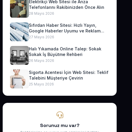
Elektrikçi Web Sitesi ile Arıza
Telefonlarını Rakibinizden Önce Alın
28 Mayıs 2026
Sıfırdan Haber Sitesi: Hızlı Yayın,
Google Haberler Uyumu ve Reklam
Geliri
27 Mayıs 2026
Halı Yıkamada Online Talep: Sokak
Sokak İş Büyütme Rehberi
26 Mayıs 2026
Sigorta Acentesi İçin Web Sitesi: Teklif
Talebini Müşteriye Çevirin
25 Mayıs 2026
Sorunuz mu var?