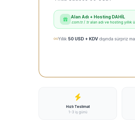
Alan Adı + Hosting DAHİL
.com.tr / .tr alan adı ve hosting yıllık 
Yıllık
50 USD + KDV
dışında sürpriz ma
Hızlı Teslimat
1-3 iş günü