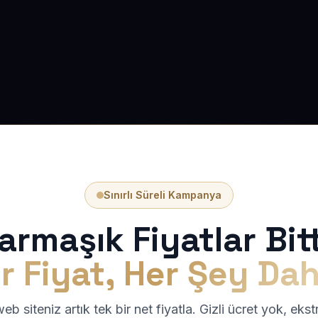
Sınırlı Süreli Kampanya
armaşık Fiyatlar Bitt
r Fiyat, Her Şey Dah
b siteniz artık tek bir net fiyatla. Gizli ücret yok, eks