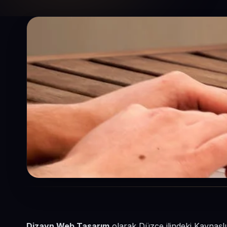
Dizayn Web Tasarım
olarak Düzce ilindeki Kaynaşlı 