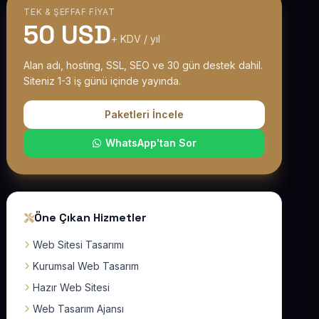
TEK & ŞEFFAF FIYAT
50 USD
+ KDV / yıl
Alan adı, hosting, SSL, SEO ve 30 gün destek dahil.
Siteniz 1-3 iş günü içinde yayında.
Paketleri İncele
WhatsApp'tan Sor
Öne Çıkan Hizmetler
Web Sitesi Tasarımı
Kurumsal Web Tasarım
Hazır Web Sitesi
Web Tasarım Ajansı