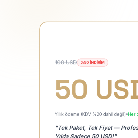
100 USD
%50 İNDİRİM
50 US
Yıllık ödeme (KDV %20 dahil değil)
Her 
"Tek Paket, Tek Fiyat — Profe
Yılda Sadece 50 USD!"