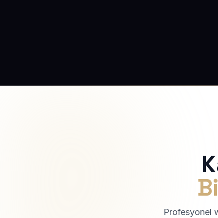
K
Bi
Profesyonel we