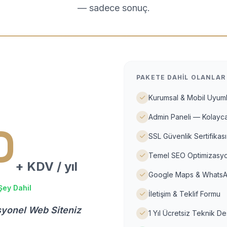
— sadece sonuç.
PAKETE DAHIL OLANLAR
Kurumsal & Mobil Uyuml
Admin Paneli — Kolayca
D
SSL Güvenlik Sertifikası
Temel SEO Optimizasyo
+ KDV / yıl
Google Maps & WhatsA
Şey Dahil
İletişim & Teklif Formu
syonel Web Siteniz
1 Yıl Ücretsiz Teknik D