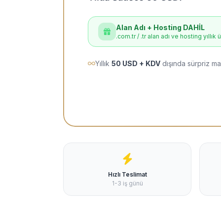
Alan Adı + Hosting DAHİL
.com.tr / .tr alan adı ve hosting yıllık 
Yıllık
50 USD + KDV
dışında sürpriz ma
Hızlı Teslimat
1-3 iş günü