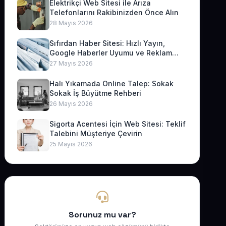
Elektrikçi Web Sitesi ile Arıza
Telefonlarını Rakibinizden Önce Alın
28 Mayıs 2026
Sıfırdan Haber Sitesi: Hızlı Yayın,
Google Haberler Uyumu ve Reklam
Geliri
27 Mayıs 2026
Halı Yıkamada Online Talep: Sokak
Sokak İş Büyütme Rehberi
26 Mayıs 2026
Sigorta Acentesi İçin Web Sitesi: Teklif
Talebini Müşteriye Çevirin
25 Mayıs 2026
Sorunuz mu var?