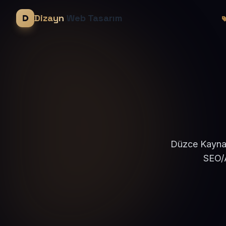
Dizayn
Web Tasarım
Düzce Kaynaşl
SEO/A