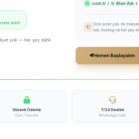
.com.tr / .tr Alan Adı
ücrete dahil!
Gizli ücret yok. Ek maliy
adı, hosting ve her şey da
liyet yok — her şey dahil.
Hemen Başlayalım
Güvenli Ödeme
7/24 Destek
Kart / Havale
WhatsApp hattı