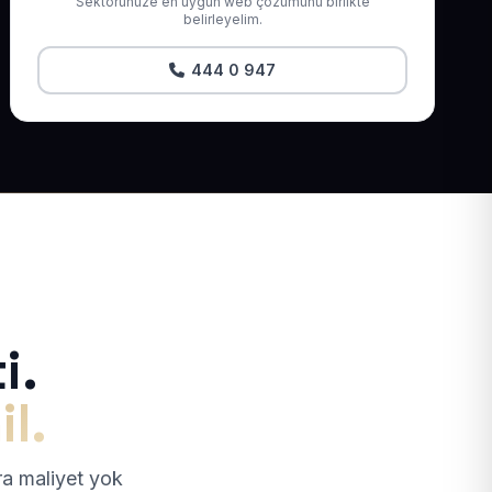
Sektörünüze en uygun web çözümünü birlikte
belirleyelim.
444 0 947
i.
il.
tra maliyet yok