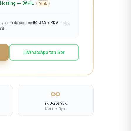
 + Hosting — DAHİL
Yıllık
et yok. Yılda sadece
50 USD + KDV
— alan
hil.
WhatsApp'tan Sor
Ek Ücret Yok
Net tek fiyat