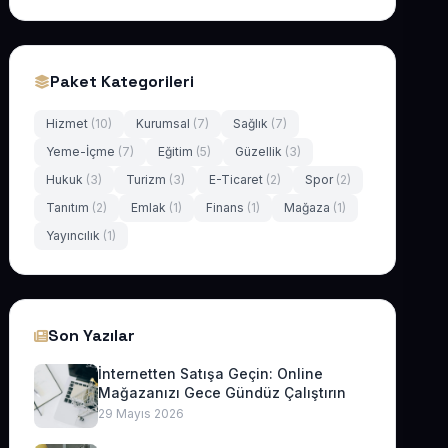
Paket Kategorileri
Hizmet
(10)
Kurumsal
(7)
Sağlık
(7)
Yeme-İçme
(7)
Eğitim
(5)
Güzellik
(3)
Hukuk
(3)
Turizm
(3)
E-Ticaret
(2)
Spor
(2)
Tanıtım
(2)
Emlak
(1)
Finans
(1)
Mağaza
(1)
Yayıncılık
(1)
Son Yazılar
İnternetten Satışa Geçin: Online
Mağazanızı Gece Gündüz Çalıştırın
29 Mayıs 2026