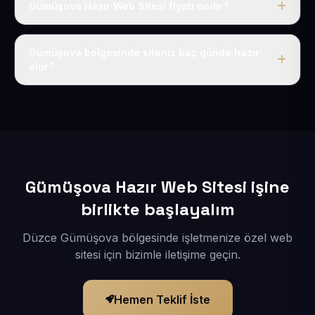
Gümüşova Hazır Web Sitesi fiyatı nedir?
Tek fiyat uygulanır: yıllık 50 USD + KDV. Bu bedele alan
adı, hosting, SSL ve temel SEO da dahildir.
Gümüşova bölgesinde siteniz kaç günde hazır
olur?
İçerikleriniz elimize geçtikten sonra siteniz 1-3 iş günü
içerisinde yayına alınır.
Gümüşova Hazır Web Sitesi işine
birlikte başlayalım
Düzce Gümüşova bölgesinde işletmenize özel web
sitesi için bizimle iletişime geçin.
Hemen Teklif İste