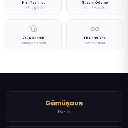
Hızlı Teslimat
Güvenli Ödeme
1-3 iş günü
Kart / Havale
7/24 Destek
Ek Ücret Yok
WhatsApp hattı
Net tek fiyat
Gümüşova
Düzce