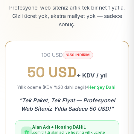
Profesyonel web siteniz artık tek bir net fiyatla.
Gizli ücret yok, ekstra maliyet yok — sadece
sonuç.
100 USD
%50 İNDİRİM
50 USD
+ KDV / yıl
Yıllık ödeme (KDV %20 dahil değil)
Her Şey Dahil
"Tek Paket, Tek Fiyat — Profesyonel
Web Siteniz Yılda Sadece 50 USD!"
Alan Adı + Hosting DAHİL
.com.tr / .tr alan adı ve hosting yıllık ücrete