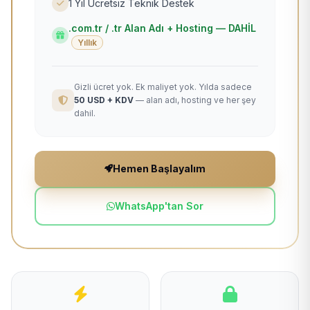
1 Yıl Ücretsiz Teknik Destek
.com.tr / .tr Alan Adı + Hosting — DAHİL
Yıllık
Gizli ücret yok. Ek maliyet yok. Yılda sadece
50 USD + KDV
— alan adı, hosting ve her şey
dahil.
Hemen Başlayalım
WhatsApp'tan Sor