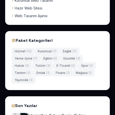
Kurumsal Web Tasarım
Hazır Web Sitesi
Web Tasarım Ajansı
Paket Kategorileri
Hizmet
(10)
Kurumsal
(7)
Sağlık
(7)
Yeme-İçme
(7)
Eğitim
(5)
Güzellik
(3)
Hukuk
(3)
Turizm
(3)
E-Ticaret
(2)
Spor
(2)
Tanıtım
(2)
Emlak
(1)
Finans
(1)
Mağaza
(1)
Yayıncılık
(1)
Son Yazılar