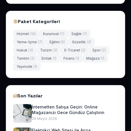
Paket Kategorileri
Hizmet
(10)
Kurumsal
(7)
Sağlık
(7)
Yeme-İçme
(7)
Eğitim
(5)
Güzellik
(3)
Hukuk
(3)
Turizm
(3)
E-Ticaret
(2)
Spor
(2)
Tanıtım
(2)
Emlak
(1)
Finans
(1)
Mağaza
(1)
Yayıncılık
(1)
Son Yazılar
İnternetten Satışa Geçin: Online
Mağazanızı Gece Gündüz Çalıştırın
29 Mayıs 2026
Elektrikçi Web Sitesi ile Arıza