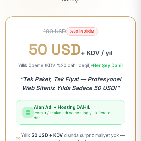
100 USD
%50 İNDİRİM
50 USD
+ KDV / yıl
Yıllık ödeme (KDV %20 dahil değil)
Her Şey Dahil
"Tek Paket, Tek Fiyat — Profesyonel
Web Siteniz Yılda Sadece 50 USD!"
Alan Adı + Hosting DAHİL
.com.tr / .tr alan adı ve hosting yıllık ücrete
dahil!
Yıllık
50 USD + KDV
dışında sürpriz maliyet yok —