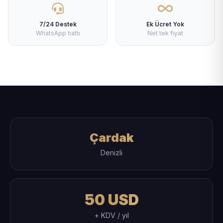
7/24 Destek
Ek Ücret Yok
WhatsApp hattı
Net tek fiyat
Çardak
Denizli
50 USD
+ KDV / yıl