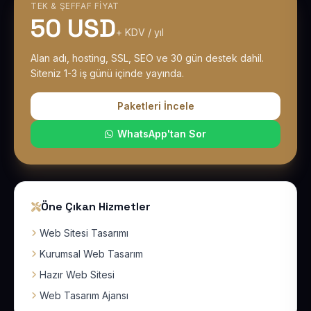
TEK & ŞEFFAF FIYAT
50 USD
+ KDV / yıl
Alan adı, hosting, SSL, SEO ve 30 gün destek dahil.
Siteniz 1-3 iş günü içinde yayında.
Paketleri İncele
WhatsApp'tan Sor
Öne Çıkan Hizmetler
Web Sitesi Tasarımı
Kurumsal Web Tasarım
Hazır Web Sitesi
Web Tasarım Ajansı