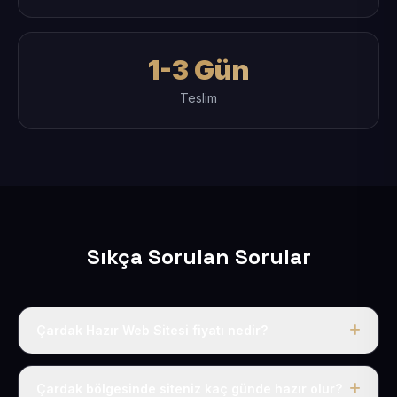
1-3 Gün
Teslim
Sıkça Sorulan Sorular
Çardak Hazır Web Sitesi fiyatı nedir?
Tek fiyat uygulanır: yıllık 50 USD + KDV. Bu bedele alan
adı, hosting, SSL ve temel SEO da dahildir.
Çardak bölgesinde siteniz kaç günde hazır olur?