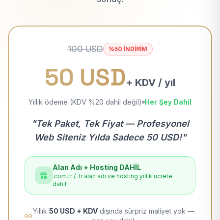
100 USD
%50 İNDİRİM
50 USD
+ KDV / yıl
Yıllık ödeme (KDV %20 dahil değil)
Her Şey Dahil
"Tek Paket, Tek Fiyat — Profesyonel
Web Siteniz Yılda Sadece 50 USD!"
Alan Adı + Hosting DAHİL
.com.tr / .tr alan adı ve hosting yıllık ücrete
dahil!
Yıllık
50 USD + KDV
dışında sürpriz maliyet yok —