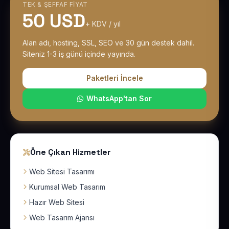
TEK & ŞEFFAF FIYAT
50 USD
+ KDV / yıl
Alan adı, hosting, SSL, SEO ve 30 gün destek dahil.
Siteniz 1-3 iş günü içinde yayında.
Paketleri İncele
WhatsApp'tan Sor
Öne Çıkan Hizmetler
Web Sitesi Tasarımı
Kurumsal Web Tasarım
Hazır Web Sitesi
Web Tasarım Ajansı