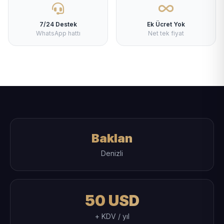
7/24 Destek
Ek Ücret Yok
WhatsApp hattı
Net tek fiyat
Baklan
Denizli
50 USD
+ KDV / yıl