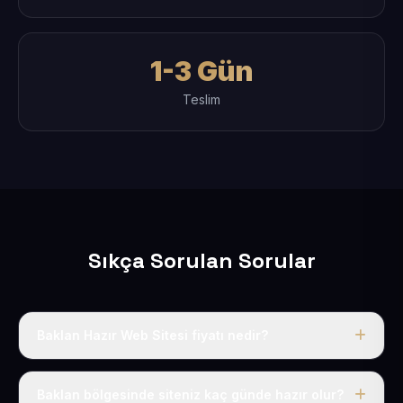
1-3 Gün
Teslim
Sıkça Sorulan Sorular
Baklan Hazır Web Sitesi fiyatı nedir?
Tek fiyat uygulanır: yıllık 50 USD + KDV. Bu bedele alan
adı, hosting, SSL ve temel SEO da dahildir.
Baklan bölgesinde siteniz kaç günde hazır olur?