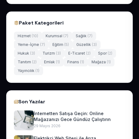
Paket Kategorileri
Hizmet
(10)
Kurumsal
(7)
Sağlık
(7)
Yeme-İçme
(7)
Eğitim
(5)
Güzellik
(3)
Hukuk
(3)
Turizm
(3)
E-Ticaret
(2)
Spor
(2)
Tanıtım
(2)
Emlak
(1)
Finans
(1)
Mağaza
(1)
Yayıncılık
(1)
Son Yazılar
İnternetten Satışa Geçin: Online
Mağazanızı Gece Gündüz Çalıştırın
29 Mayıs 2026
Elektrikçi Web Sitesi ile Arıza