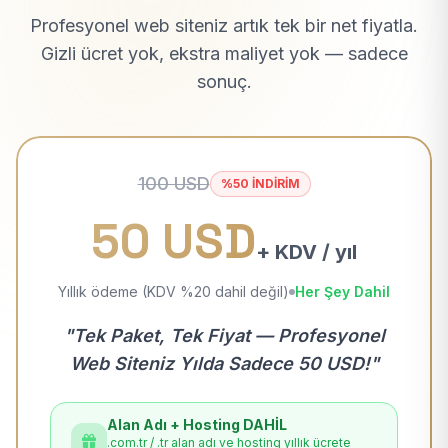
Profesyonel web siteniz artık tek bir net fiyatla.
Gizli ücret yok, ekstra maliyet yok — sadece
sonuç.
100 USD
%50 İNDİRİM
50 USD
+ KDV / yıl
Yıllık ödeme (KDV %20 dahil değil)
Her Şey Dahil
"Tek Paket, Tek Fiyat — Profesyonel
Web Siteniz Yılda Sadece 50 USD!"
Alan Adı + Hosting DAHİL
.com.tr / .tr alan adı ve hosting yıllık ücrete