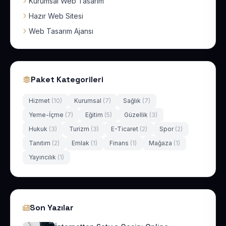
Kurumsal Web Tasarım
Hazır Web Sitesi
Web Tasarım Ajansı
Paket Kategorileri
Hizmet
(10)
Kurumsal
(7)
Sağlık
(7)
Yeme-İçme
(7)
Eğitim
(5)
Güzellik
(3)
Hukuk
(3)
Turizm
(3)
E-Ticaret
(2)
Spor
(2)
Tanıtım
(2)
Emlak
(1)
Finans
(1)
Mağaza
(1)
Yayıncılık
(1)
Son Yazılar