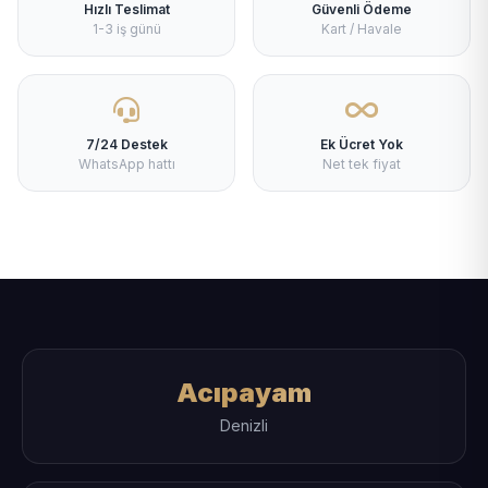
Hızlı Teslimat
Güvenli Ödeme
1-3 iş günü
Kart / Havale
7/24 Destek
Ek Ücret Yok
WhatsApp hattı
Net tek fiyat
Acıpayam
Denizli