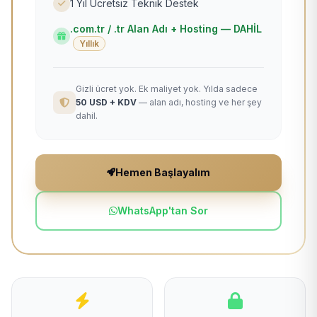
1 Yıl Ücretsiz Teknik Destek
.com.tr / .tr Alan Adı + Hosting — DAHİL
Yıllık
Gizli ücret yok. Ek maliyet yok. Yılda sadece
50 USD + KDV
— alan adı, hosting ve her şey
dahil.
Hemen Başlayalım
WhatsApp'tan Sor