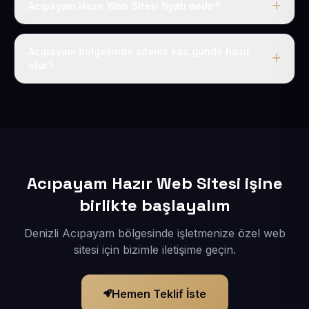
Acıpayam Hazır Web Sitesi fiyatı nedir?
Tek fiyat uygulanır: yıllık 50 USD + KDV. Bu bedele alan
adı, hosting, SSL ve temel SEO da dahildir.
Acıpayam bölgesinde siteniz kaç günde hazır
olur?
İçerikleriniz elimize geçtikten sonra siteniz 1-3 iş günü
içerisinde yayına alınır.
Acıpayam Hazır Web Sitesi işine
birlikte başlayalım
Denizli Acıpayam bölgesinde işletmenize özel web
sitesi için bizimle iletişime geçin.
Hemen Teklif İste