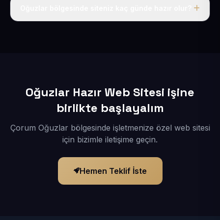
adı, hosting, SSL ve temel SEO da dahildir.
Oğuzlar bölgesinde siteniz kaç günde hazır olur?
İçerikleriniz elimize geçtikten sonra siteniz 1-3 iş günü
içerisinde yayına alınır.
Oğuzlar Hazır Web Sitesi işine
birlikte başlayalım
Çorum Oğuzlar bölgesinde işletmenize özel web sitesi
için bizimle iletişime geçin.
Hemen Teklif İste