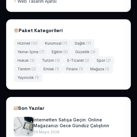
Web Tasarım Ajansı
Paket Kategorileri
Hizmet
(10)
Kurumsal
(7)
Sağlık
(7)
Yeme-İçme
(7)
Eğitim
(5)
Güzellik
(3)
Hukuk
(3)
Turizm
(3)
E-Ticaret
(2)
Spor
(2)
Tanıtım
(2)
Emlak
(1)
Finans
(1)
Mağaza
(1)
Yayıncılık
(1)
Son Yazılar
İnternetten Satışa Geçin: Online
Mağazanızı Gece Gündüz Çalıştırın
29 Mayıs 2026