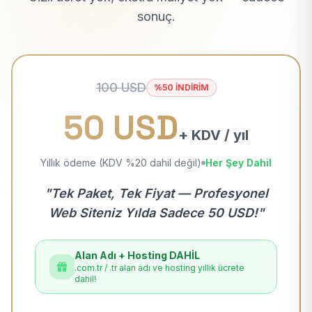
sonuç.
100 USD
%50 İNDİRİM
50 USD
+ KDV / yıl
Yıllık ödeme (KDV %20 dahil değil)
Her Şey Dahil
"Tek Paket, Tek Fiyat — Profesyonel
Web Siteniz Yılda Sadece 50 USD!"
Alan Adı + Hosting DAHİL
.com.tr / .tr alan adı ve hosting yıllık ücrete
dahil!