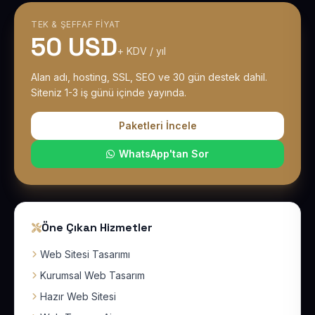
TEK & ŞEFFAF FIYAT
50 USD
+ KDV / yıl
Alan adı, hosting, SSL, SEO ve 30 gün destek dahil.
Siteniz 1-3 iş günü içinde yayında.
Paketleri İncele
WhatsApp'tan Sor
Öne Çıkan Hizmetler
Web Sitesi Tasarımı
Kurumsal Web Tasarım
Hazır Web Sitesi