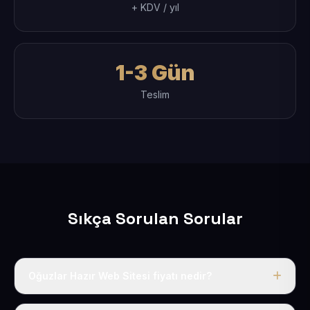
+ KDV / yıl
1-3 Gün
Teslim
Sıkça Sorulan Sorular
Oğuzlar Hazır Web Sitesi fiyatı nedir?
Tek fiyat uygulanır: yıllık 50 USD + KDV. Bu bedele alan