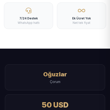
7/24 Destek
Ek Ücret Yok
WhatsApp hattı
Net tek fiyat
Oğuzlar
Çorum
50 USD