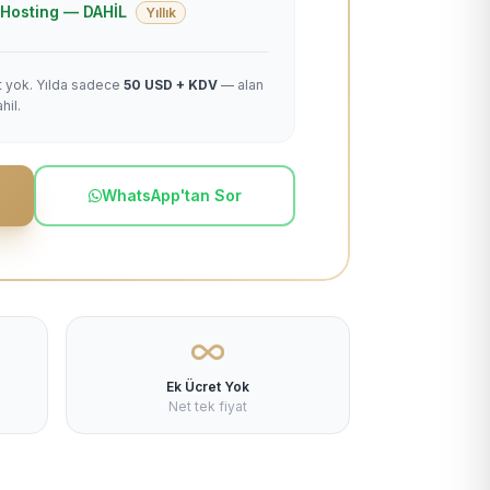
 + Hosting — DAHİL
Yıllık
et yok. Yılda sadece
50 USD + KDV
— alan
hil.
WhatsApp'tan Sor
Ek Ücret Yok
Net tek fiyat