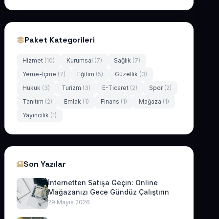
Paket Kategorileri
Hizmet
(10)
Kurumsal
(7)
Sağlık
(7)
Yeme-İçme
(7)
Eğitim
(5)
Güzellik
(3)
Hukuk
(3)
Turizm
(3)
E-Ticaret
(2)
Spor
(2)
Tanıtım
(2)
Emlak
(1)
Finans
(1)
Mağaza
(1)
Yayıncılık
(1)
Son Yazılar
İnternetten Satışa Geçin: Online
Mağazanızı Gece Gündüz Çalıştırın
29 Mayıs 2026