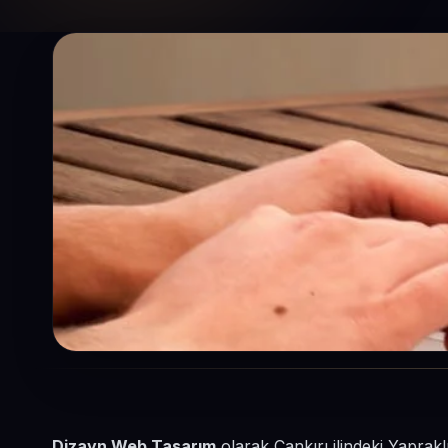
Dizayn Web Tasarım
olarak Çankırı ilindeki Yaprakl