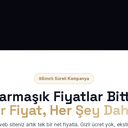
Sınırlı Süreli Kampanya
armaşık Fiyatlar Bitt
r Fiyat, Her Şey Dah
b siteniz artık tek bir net fiyatla. Gizli ücret yok, eks