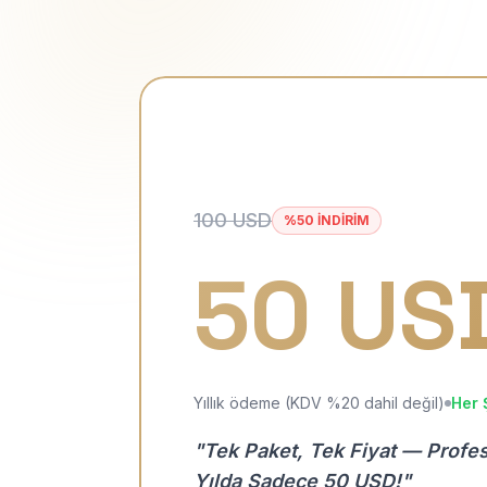
100 USD
%50 İNDİRİM
50 US
Yıllık ödeme (KDV %20 dahil değil)
Her 
"Tek Paket, Tek Fiyat — Profe
Yılda Sadece 50 USD!"