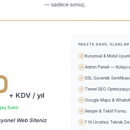
— sadece sonuç.
PAKETE DAHIL OLANLAR
Kurumsal & Mobil Uyuml
Admin Paneli — Kolayca
D
SSL Güvenlik Sertifikası
Temel SEO Optimizasyo
+ KDV / yıl
Google Maps & WhatsA
Şey Dahil
İletişim & Teklif Formu
syonel Web Siteniz
1 Yıl Ücretsiz Teknik D