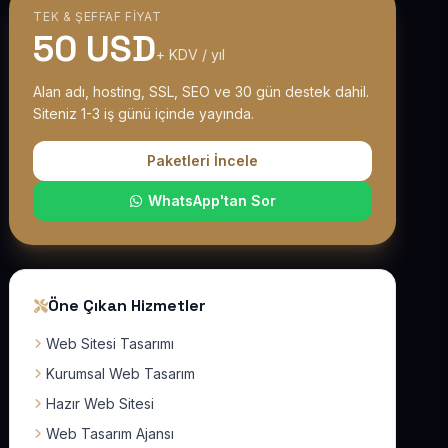
TEK & ŞEFFAF FIYAT
50 USD
+ KDV / yıl
Alan adı, hosting, SSL, SEO ve 30 gün destek dahil.
Siteniz 1-3 iş günü içinde yayında.
Paketleri İncele
WhatsApp'tan Sor
Öne Çıkan Hizmetler
Web Sitesi Tasarımı
Kurumsal Web Tasarım
Hazır Web Sitesi
Web Tasarım Ajansı