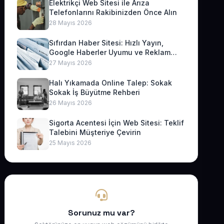
Elektrikçi Web Sitesi ile Arıza
Telefonlarını Rakibinizden Önce Alın
28 Mayıs 2026
Sıfırdan Haber Sitesi: Hızlı Yayın,
Google Haberler Uyumu ve Reklam
Geliri
27 Mayıs 2026
Halı Yıkamada Online Talep: Sokak
Sokak İş Büyütme Rehberi
26 Mayıs 2026
Sigorta Acentesi İçin Web Sitesi: Teklif
Talebini Müşteriye Çevirin
25 Mayıs 2026
Sorunuz mu var?