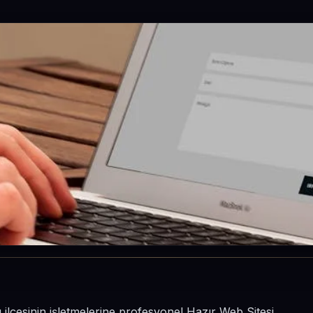
ı ilçesinin işletmelerine profesyonel Hazır Web Sitesi