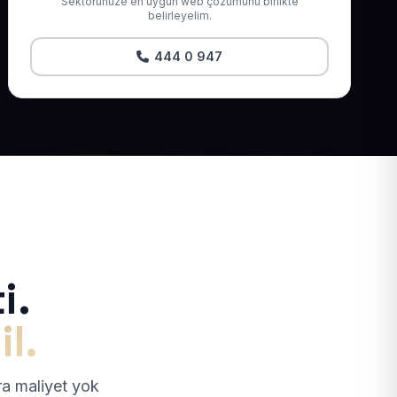
Sektörünüze en uygun web çözümünü birlikte
belirleyelim.
444 0 947
i.
il.
tra maliyet yok