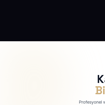
K
Bi
Profesyonel we