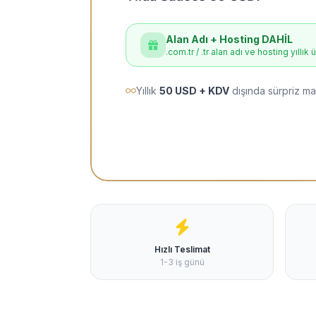
Alan Adı + Hosting DAHİL
.com.tr / .tr alan adı ve hosting yıllık 
Yıllık
50 USD + KDV
dışında sürpriz ma
Hızlı Teslimat
1-3 iş günü