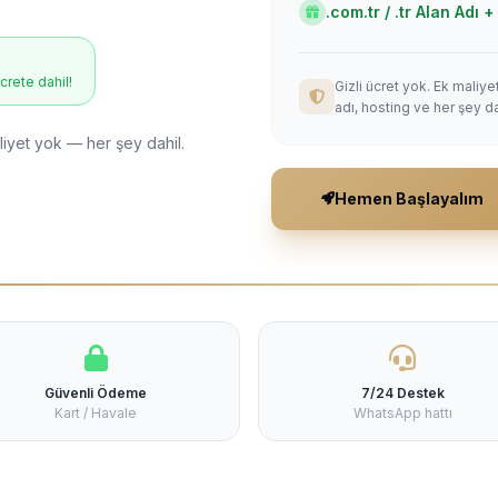
.com.tr / .tr Alan Adı
ücrete dahil!
Gizli ücret yok. Ek maliy
adı, hosting ve her şey da
liyet yok — her şey dahil.
Hemen Başlayalım
Güvenli Ödeme
7/24 Destek
Kart / Havale
WhatsApp hattı