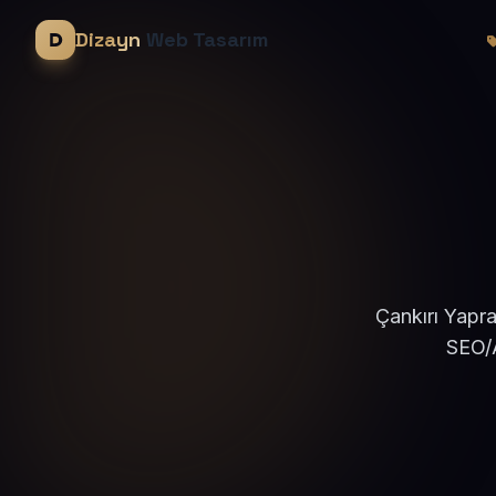
Dizayn
Web Tasarım
Çankırı Yapra
SEO/A