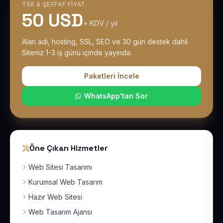
TEK & ŞEFFAF FIYAT
50 USD
+ KDV / yıl
Alan adı, hosting, SSL, SEO ve 30 gün destek dahil.
Siteniz 1-3 iş günü içinde yayında.
Paketleri İncele
WhatsApp'tan Sor
Öne Çıkan Hizmetler
Web Sitesi Tasarımı
Kurumsal Web Tasarım
Hazır Web Sitesi
Web Tasarım Ajansı