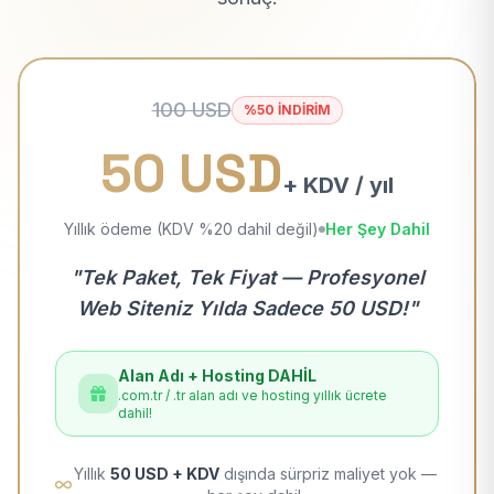
100 USD
%50 İNDİRİM
50 USD
+ KDV / yıl
Yıllık ödeme (KDV %20 dahil değil)
Her Şey Dahil
"Tek Paket, Tek Fiyat — Profesyonel
Web Siteniz Yılda Sadece 50 USD!"
Alan Adı + Hosting DAHİL
.com.tr / .tr alan adı ve hosting yıllık ücrete
dahil!
Yıllık
50 USD + KDV
dışında sürpriz maliyet yok —