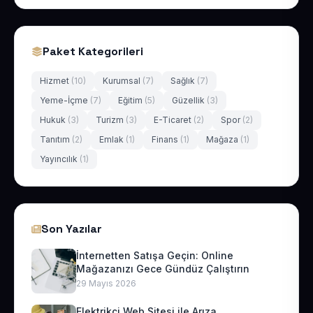
Paket Kategorileri
Hizmet
(10)
Kurumsal
(7)
Sağlık
(7)
Yeme-İçme
(7)
Eğitim
(5)
Güzellik
(3)
Hukuk
(3)
Turizm
(3)
E-Ticaret
(2)
Spor
(2)
Tanıtım
(2)
Emlak
(1)
Finans
(1)
Mağaza
(1)
Yayıncılık
(1)
Son Yazılar
İnternetten Satışa Geçin: Online
Mağazanızı Gece Gündüz Çalıştırın
29 Mayıs 2026
Elektrikçi Web Sitesi ile Arıza