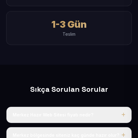
1-3 Gün
Teslim
Sıkça Sorulan Sorular
Merkez Hazır Web Sitesi fiyatı nedir?
Tek fiyat uygulanır: yıllık 50 USD + KDV. Bu bedele alan
adı, hosting, SSL ve temel SEO da dahildir.
Merkez bölgesinde siteniz kaç günde hazır olur?