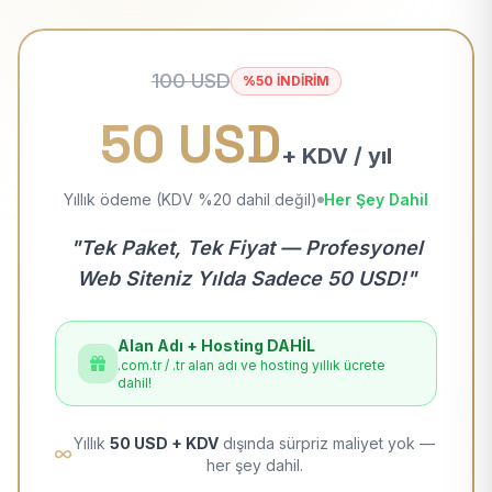
100 USD
%50 İNDİRİM
50 USD
+ KDV / yıl
Yıllık ödeme (KDV %20 dahil değil)
Her Şey Dahil
"Tek Paket, Tek Fiyat — Profesyonel
Web Siteniz Yılda Sadece 50 USD!"
Alan Adı + Hosting DAHİL
.com.tr / .tr alan adı ve hosting yıllık ücrete
dahil!
Yıllık
50 USD + KDV
dışında sürpriz maliyet yok —
her şey dahil.