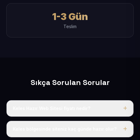
1-3 Gün
Teslim
Sıkça Sorulan Sorular
Keles Hazır Web Sitesi fiyatı nedir?
Tek fiyat uygulanır: yıllık 50 USD + KDV. Bu bedele alan
adı, hosting, SSL ve temel SEO da dahildir.
Keles bölgesinde siteniz kaç günde hazır olur?