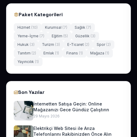
Paket Kategorileri
Hizmet
(10)
Kurumsal
(7)
Sağlık
(7)
Yeme-İçme
(7)
Eğitim
(5)
Güzellik
(3)
Hukuk
(3)
Turizm
(3)
E-Ticaret
(2)
Spor
(2)
Tanıtım
(2)
Emlak
(1)
Finans
(1)
Mağaza
(1)
Yayıncılık
(1)
Son Yazılar
İnternetten Satışa Geçin: Online
Mağazanızı Gece Gündüz Çalıştırın
29 Mayıs 2026
Elektrikçi Web Sitesi ile Arıza
Telefonlarını Rakibinizden Önce Alın