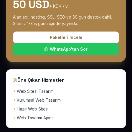
50 USD
+ KDV / yıl
Alan adı, hosting, SSL, SEO ve 30 gün destek dahil.
Siteniz 1-3 iş günü içinde yayında.
Paketleri İncele
WhatsApp'tan Sor
Öne Çıkan Hizmetler
Web Sitesi Tasarımı
Kurumsal Web Tasarım
Hazır Web Sitesi
Web Tasarım Ajansı