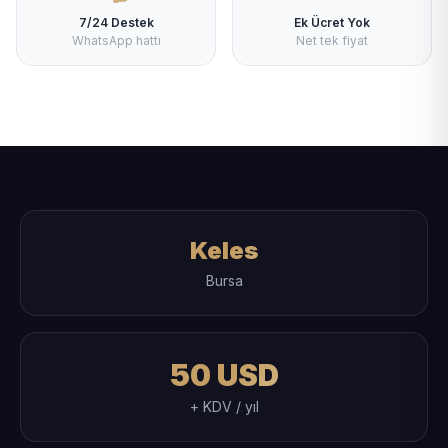
7/24 Destek
Ek Ücret Yok
WhatsApp hattı
Net tek fiyat
Keles
Bursa
50 USD
+ KDV / yıl