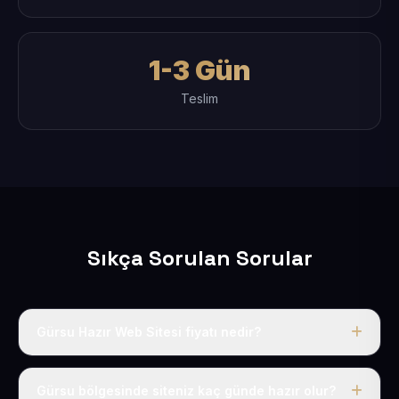
1-3 Gün
Teslim
Sıkça Sorulan Sorular
Gürsu Hazır Web Sitesi fiyatı nedir?
Tek fiyat uygulanır: yıllık 50 USD + KDV. Bu bedele alan
adı, hosting, SSL ve temel SEO da dahildir.
Gürsu bölgesinde siteniz kaç günde hazır olur?