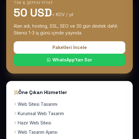
TEK & ŞEFFAF FIYAT
50 USD
+ KDV / yıl
Alan adı, hosting, SSL, SEO ve 30 gün destek dahil.
Siteniz 1-3 iş günü içinde yayında.
Paketleri İncele
WhatsApp'tan Sor
Öne Çıkan Hizmetler
Web Sitesi Tasarımı
Kurumsal Web Tasarım
Hazır Web Sitesi
Web Tasarım Ajansı