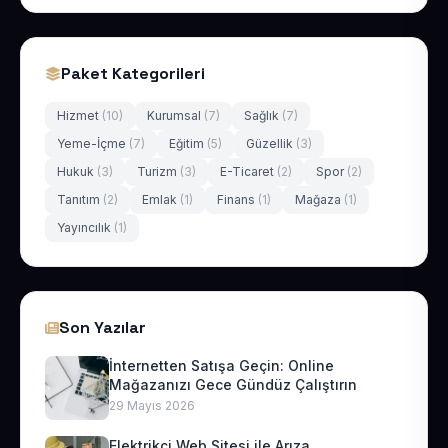
Paket Kategorileri
Hizmet
(10)
Kurumsal
(7)
Sağlık
(7)
Yeme-İçme
(7)
Eğitim
(5)
Güzellik
(3)
Hukuk
(3)
Turizm
(3)
E-Ticaret
(2)
Spor
(2)
Tanıtım
(2)
Emlak
(1)
Finans
(1)
Mağaza
(1)
Yayıncılık
(1)
Son Yazılar
İnternetten Satışa Geçin: Online
Mağazanızı Gece Gündüz Çalıştırın
29 Mayıs 2026
Elektrikçi Web Sitesi ile Arıza