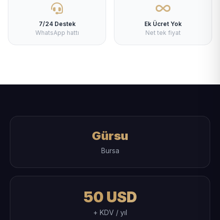
7/24 Destek
Ek Ücret Yok
WhatsApp hattı
Net tek fiyat
Gürsu
Bursa
50 USD
+ KDV / yıl