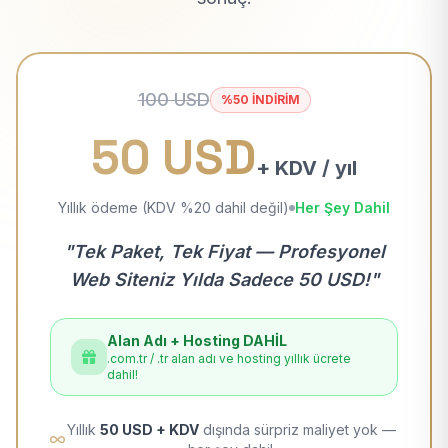
100 USD
%50 İNDİRİM
50 USD
+ KDV / yıl
Yıllık ödeme (KDV %20 dahil değil)
Her Şey Dahil
"Tek Paket, Tek Fiyat — Profesyonel
Web Siteniz Yılda Sadece 50 USD!"
Alan Adı + Hosting DAHİL
.com.tr / .tr alan adı ve hosting yıllık ücrete
dahil!
Yıllık
50 USD + KDV
dışında sürpriz maliyet yok —