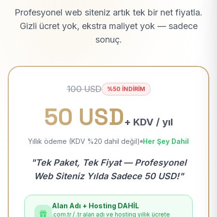
Profesyonel web siteniz artık tek bir net fiyatla.
Gizli ücret yok, ekstra maliyet yok — sadece
sonuç.
100 USD
%50 İNDİRİM
50 USD
+ KDV / yıl
Yıllık ödeme (KDV %20 dahil değil)
Her Şey Dahil
"Tek Paket, Tek Fiyat — Profesyonel
Web Siteniz Yılda Sadece 50 USD!"
Alan Adı + Hosting DAHİL
.com.tr / .tr alan adı ve hosting yıllık ücrete