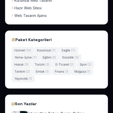
Kurumsal Web Tasarım
Hazır Web Sitesi
Web Tasarım Ajansı
Paket Kategorileri
Hizmet
(10)
Kurumsal
(7)
Sağlık
(7)
Yeme-İçme
(7)
Eğitim
(5)
Güzellik
(3)
Hukuk
(3)
Turizm
(3)
E-Ticaret
(2)
Spor
(2)
Tanıtım
(2)
Emlak
(1)
Finans
(1)
Mağaza
(1)
Yayıncılık
(1)
Son Yazılar