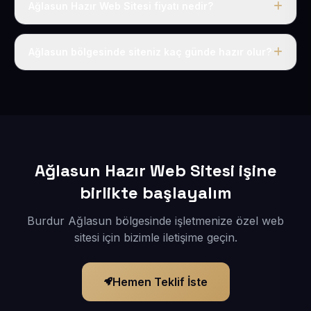
Ağlasun Hazır Web Sitesi fiyatı nedir?
Tek fiyat uygulanır: yıllık 50 USD + KDV. Bu bedele alan
adı, hosting, SSL ve temel SEO da dahildir.
Ağlasun bölgesinde siteniz kaç günde hazır olur?
İçerikleriniz elimize geçtikten sonra siteniz 1-3 iş günü
içerisinde yayına alınır.
Ağlasun Hazır Web Sitesi işine
birlikte başlayalım
Burdur Ağlasun bölgesinde işletmenize özel web
sitesi için bizimle iletişime geçin.
Hemen Teklif İste