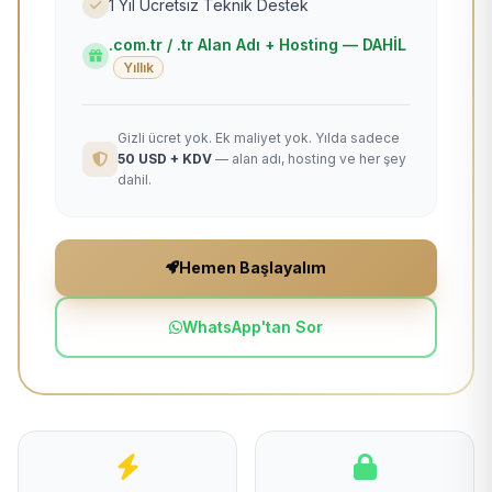
1 Yıl Ücretsiz Teknik Destek
.com.tr / .tr Alan Adı + Hosting — DAHİL
Yıllık
Gizli ücret yok. Ek maliyet yok. Yılda sadece
50 USD + KDV
— alan adı, hosting ve her şey
dahil.
Hemen Başlayalım
WhatsApp'tan Sor