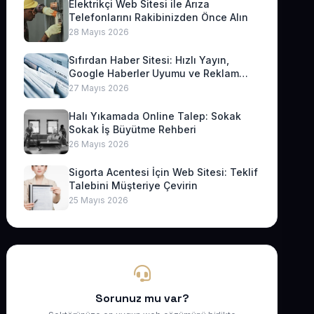
Elektrikçi Web Sitesi ile Arıza
Telefonlarını Rakibinizden Önce Alın
28 Mayıs 2026
Sıfırdan Haber Sitesi: Hızlı Yayın,
Google Haberler Uyumu ve Reklam
Geliri
27 Mayıs 2026
Halı Yıkamada Online Talep: Sokak
Sokak İş Büyütme Rehberi
26 Mayıs 2026
Sigorta Acentesi İçin Web Sitesi: Teklif
Talebini Müşteriye Çevirin
25 Mayıs 2026
Sorunuz mu var?