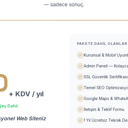
— sadece sonuç.
PAKETE DAHIL OLANLAR
Kurumsal & Mobil Uyuml
Admin Paneli — Kolayca
D
SSL Güvenlik Sertifikası
Temel SEO Optimizasyo
+ KDV / yıl
Google Maps & WhatsA
Şey Dahil
İletişim & Teklif Formu
syonel Web Siteniz
1 Yıl Ücretsiz Teknik D