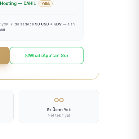
 + Hosting — DAHİL
Yıllık
et yok. Yılda sadece
50 USD + KDV
— alan
hil.
WhatsApp'tan Sor
Ek Ücret Yok
Net tek fiyat