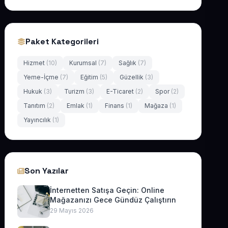
Paket Kategorileri
Hizmet
(10)
Kurumsal
(7)
Sağlık
(7)
Yeme-İçme
(7)
Eğitim
(5)
Güzellik
(3)
Hukuk
(3)
Turizm
(3)
E-Ticaret
(2)
Spor
(2)
Tanıtım
(2)
Emlak
(1)
Finans
(1)
Mağaza
(1)
Yayıncılık
(1)
Son Yazılar
İnternetten Satışa Geçin: Online
Mağazanızı Gece Gündüz Çalıştırın
29 Mayıs 2026