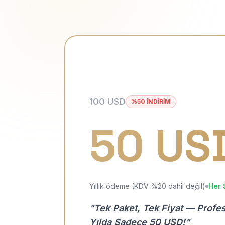
100 USD
%50 İNDİRİM
50 US
Yıllık ödeme (KDV %20 dahil değil)
Her 
"Tek Paket, Tek Fiyat — Profe
Yılda Sadece 50 USD!"