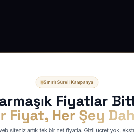
Sınırlı Süreli Kampanya
armaşık Fiyatlar Bitt
r Fiyat, Her Şey Dah
b siteniz artık tek bir net fiyatla. Gizli ücret yok, eks