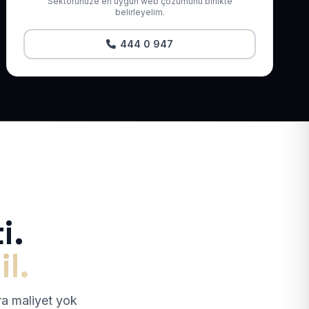
Sektörünüze en uygun web çözümünü birlikte
belirleyelim.
444 0 947
i.
il.
tra maliyet yok