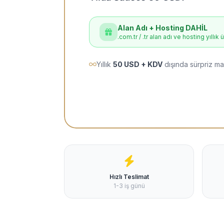
Alan Adı + Hosting DAHİL
.com.tr / .tr alan adı ve hosting yıllık 
Yıllık
50 USD + KDV
dışında sürpriz ma
Hızlı Teslimat
1-3 iş günü