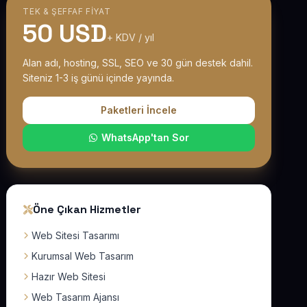
TEK & ŞEFFAF FIYAT
50 USD
+ KDV / yıl
Alan adı, hosting, SSL, SEO ve 30 gün destek dahil.
Siteniz 1-3 iş günü içinde yayında.
Paketleri İncele
WhatsApp'tan Sor
Öne Çıkan Hizmetler
Web Sitesi Tasarımı
Kurumsal Web Tasarım
Hazır Web Sitesi
Web Tasarım Ajansı