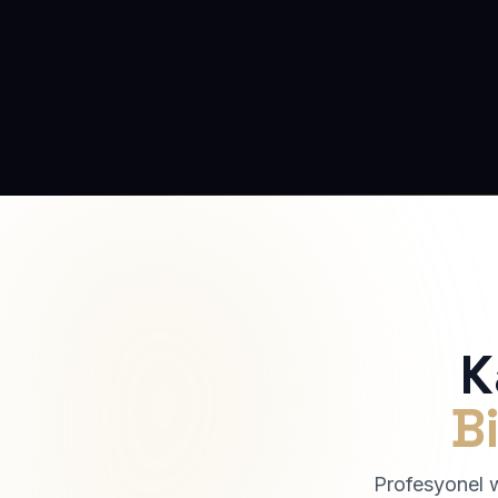
K
Bi
Profesyonel we