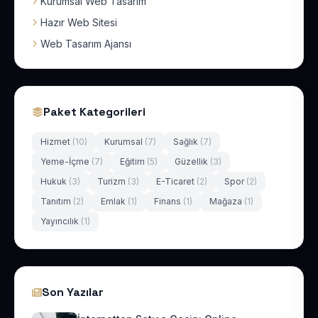
Kurumsal Web Tasarım
Hazır Web Sitesi
Web Tasarım Ajansı
Paket Kategorileri
Hizmet
(10)
Kurumsal
(7)
Sağlık
(7)
Yeme-İçme
(7)
Eğitim
(5)
Güzellik
(3)
Hukuk
(3)
Turizm
(3)
E-Ticaret
(2)
Spor
(2)
Tanıtım
(2)
Emlak
(1)
Finans
(1)
Mağaza
(1)
Yayıncılık
(1)
Son Yazılar