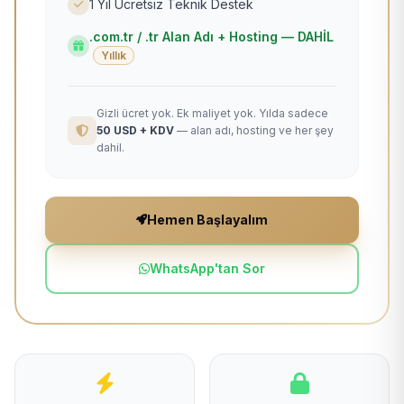
1 Yıl Ücretsiz Teknik Destek
.com.tr / .tr Alan Adı + Hosting — DAHİL
Yıllık
Gizli ücret yok. Ek maliyet yok. Yılda sadece
50 USD + KDV
— alan adı, hosting ve her şey
dahil.
Hemen Başlayalım
WhatsApp'tan Sor