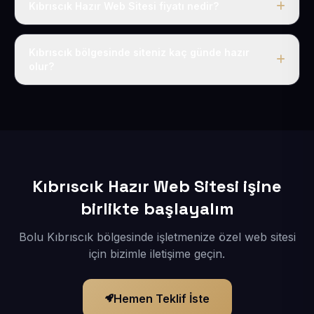
Kıbrıscık Hazır Web Sitesi fiyatı nedir?
Tek fiyat uygulanır: yıllık 50 USD + KDV. Bu bedele alan
adı, hosting, SSL ve temel SEO da dahildir.
Kıbrıscık bölgesinde siteniz kaç günde hazır
olur?
İçerikleriniz elimize geçtikten sonra siteniz 1-3 iş günü
içerisinde yayına alınır.
Kıbrıscık Hazır Web Sitesi işine
birlikte başlayalım
Bolu Kıbrıscık bölgesinde işletmenize özel web sitesi
için bizimle iletişime geçin.
Hemen Teklif İste