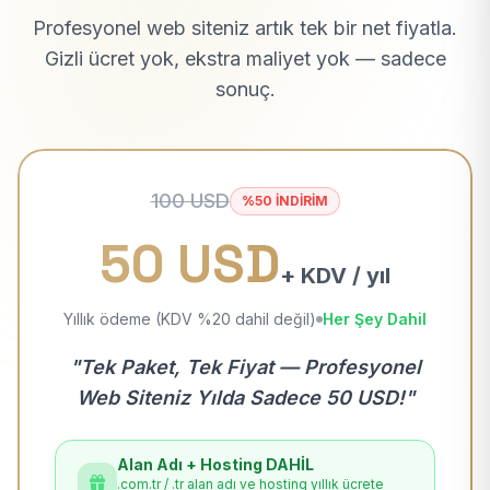
Profesyonel web siteniz artık tek bir net fiyatla.
Gizli ücret yok, ekstra maliyet yok — sadece
sonuç.
100 USD
%50 İNDİRİM
50 USD
+ KDV / yıl
Yıllık ödeme (KDV %20 dahil değil)
Her Şey Dahil
"Tek Paket, Tek Fiyat — Profesyonel
Web Siteniz Yılda Sadece 50 USD!"
Alan Adı + Hosting DAHİL
.com.tr / .tr alan adı ve hosting yıllık ücrete