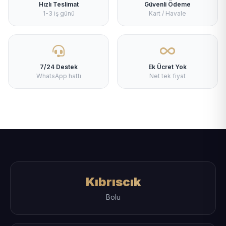
Hızlı Teslimat
Güvenli Ödeme
1-3 iş günü
Kart / Havale
7/24 Destek
Ek Ücret Yok
WhatsApp hattı
Net tek fiyat
Kıbrıscık
Bolu