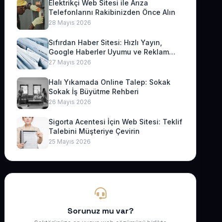
Elektrikçi Web Sitesi ile Arıza
Telefonlarını Rakibinizden Önce Alın
28 Mayıs 2026
Sıfırdan Haber Sitesi: Hızlı Yayın,
Google Haberler Uyumu ve Reklam
Geliri
27 Mayıs 2026
Halı Yıkamada Online Talep: Sokak
Sokak İş Büyütme Rehberi
26 Mayıs 2026
Sigorta Acentesi İçin Web Sitesi: Teklif
Talebini Müşteriye Çevirin
25 Mayıs 2026
Sorunuz mu var?