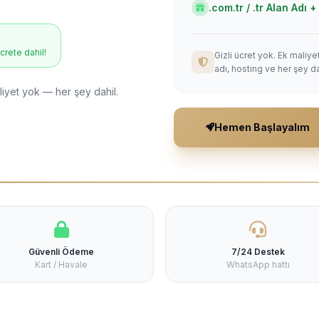
.com.tr / .tr Alan Adı
ücrete dahil!
Gizli ücret yok. Ek maliy
adı, hosting ve her şey da
liyet yok — her şey dahil.
Hemen Başlayalım
Güvenli Ödeme
7/24 Destek
Kart / Havale
WhatsApp hattı