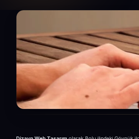
Dizayn Web Tasarım
olarak Bolu ilindeki Göynük il