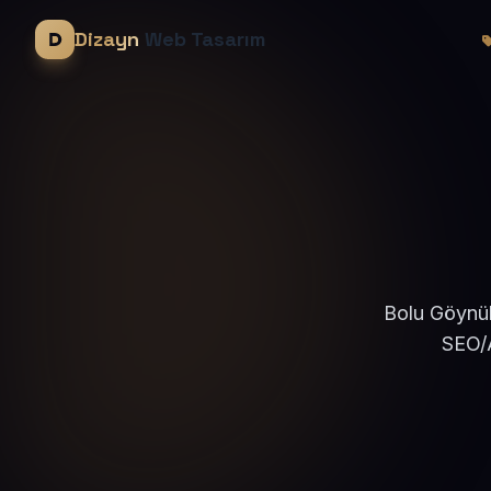
Dizayn
Web Tasarım
Bolu Göynük
SEO/A