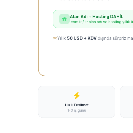
Alan Adı + Hosting DAHİL
.com.tr / .tr alan adı ve hosting yıllık 
Yıllık
50 USD + KDV
dışında sürpriz ma
Hızlı Teslimat
1-3 iş günü