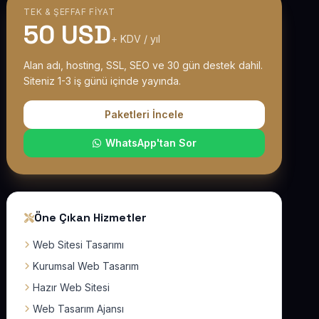
TEK & ŞEFFAF FIYAT
50 USD
+ KDV / yıl
Alan adı, hosting, SSL, SEO ve 30 gün destek dahil.
Siteniz 1-3 iş günü içinde yayında.
Paketleri İncele
WhatsApp'tan Sor
Öne Çıkan Hizmetler
Web Sitesi Tasarımı
Kurumsal Web Tasarım
Hazır Web Sitesi
Web Tasarım Ajansı