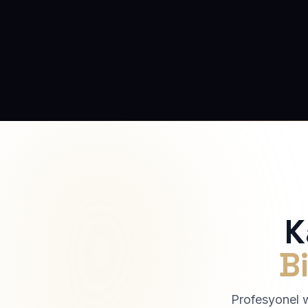
K
Bi
Profesyonel we