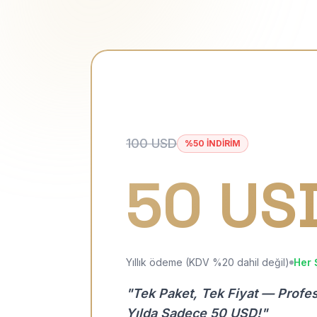
100 USD
%50 İNDİRİM
50 US
Yıllık ödeme (KDV %20 dahil değil)
Her 
"Tek Paket, Tek Fiyat — Profe
Yılda Sadece 50 USD!"