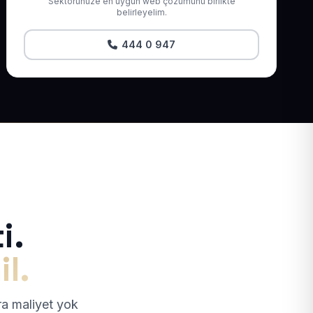
Sektörünüze en uygun web çözümünü birlikte
belirleyelim.
444 0 947
i.
il.
tra maliyet yok