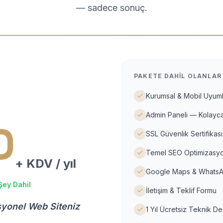
— sadece sonuç.
PAKETE DAHIL OLANLAR
Kurumsal & Mobil Uyuml
Admin Paneli — Kolayca
D
SSL Güvenlik Sertifikası
Temel SEO Optimizasyo
+ KDV / yıl
Google Maps & WhatsA
Şey Dahil
İletişim & Teklif Formu
syonel Web Siteniz
1 Yıl Ücretsiz Teknik D