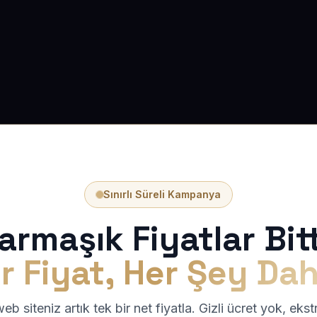
Sınırlı Süreli Kampanya
armaşık Fiyatlar Bitt
r Fiyat, Her Şey Dah
b siteniz artık tek bir net fiyatla. Gizli ücret yok, eks