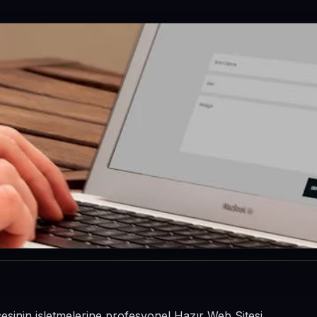
çesinin işletmelerine profesyonel Hazır Web Sitesi