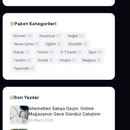
Paket Kategorileri
Hizmet
(10)
Kurumsal
(7)
Sağlık
(7)
Yeme-İçme
(7)
Eğitim
(5)
Güzellik
(3)
Hukuk
(3)
Turizm
(3)
E-Ticaret
(2)
Spor
(2)
Tanıtım
(2)
Emlak
(1)
Finans
(1)
Mağaza
(1)
Yayıncılık
(1)
Son Yazılar
İnternetten Satışa Geçin: Online
Mağazanızı Gece Gündüz Çalıştırın
29 Mayıs 2026